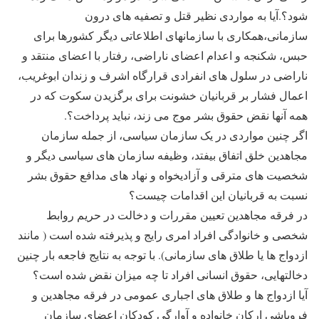
شود؟.آیا به مواردی نظیر قتل و تصفیه های درون
سازمانی،همکاری با سازمانهای اطلاعاتی دیگر کشورها برای
حبس، شکنجه و اعدام اعضای ناراضی، رفتار با اعضای منتقد و
ناراضی در سلول های انفرادی قرارگاه اشرف و زندان ابوغریب،
اعمال فشار بر قربانیان خشونت برای برگزیدن سکوت که در
همه آنها نقض حقوق بشر موج می زند، نباید پرداخت؟.
اگر چنین مواردی در یک سازمان سیاسی، از جمله سازمان
مجاهدین خلق اتفاق بیفتد، وظیفه سازمان های سیاسی دیگر و
شخصیت های مترقی و آزادیخواه و نهاد های مدافع حقوق بشر
نسبت به قربانیان این اقدامات چیست؟
در فرقه مجاهدین تعیین مقررات و دخالت در حریم روابط
شخصی و خانوادگی افراد امری رایج و پذیرفته شده است ( مانند
ازدواج ها یا طلاق های سازمانی). با توجه به نتایج فاجعه بار چنین
دخالتهایی، حقوق انسانی افراد تا چه میزان نقض شده است؟
آیا ازدواج ها و طلاق های اجباری عمومی در فرقه مجاهدین و
فروپاشی ارکان خانواده و آوارگی کودکان اعضای سازمان