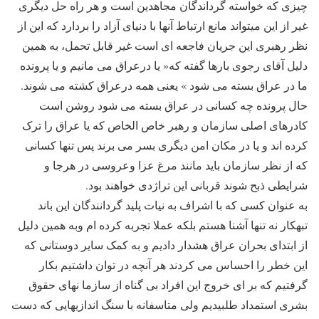
چیزی که خواسته گرداندگان مجاهدین است و هر راه حل دیگری
غیر از این میتواند مانع ارتباط آنها با دنيای آزاد را بردارد که این از
نظر رهبری اين جريان فاجعه ای است غیر قابل تحمل، به همین
دلیل آقای رجوی بارها گفته که« یا درعراق می مانیم و یا پرونده
ما در عراق بسته می شود » یعنی همه درعراق کشته می شوند.
حال پرونده چه کسانی در عراق بسته می شود روشن است
کادرهای اصلی سازمان و رهبر خاص الخاص که یا عراق را ترک
کرده اند و یا در مکان امن دیگری بسر می برند پس تنها کسانی
که از نظر سازمان باید مانند مرغ عزا وعروسی در هرجا و
شرايطی ذبح شوند قربانی این تراژدی خواهند بود.
به عنوان کسی که با اشراف به نیات پلید گردانندگان این باند
تبهکار نه تنها آشنا هستم بلکه عملا تجربه کرده ام وبه همين دليل
از ابتدای بحران عراق هشدار دادیم و به کمک سایر دوستانی که
این خطر را احساس می کردند هر آنچه در توان داشتیم بکار
گرفتیم که بر ای خروج اين افراد بی گناه از سازما نهای حقوق
بشری استمداد طلبیدیم ولی متاسفانه با سنگ اندازیهایی که دست