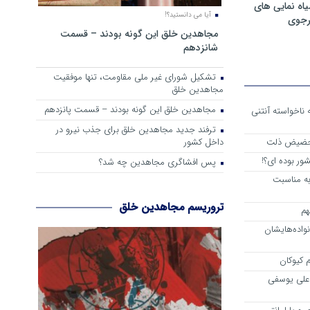
ه نمایی های
آیا می دانستید؟!
رجوی
مجاهدین خلق این گونه بودند – قسمت
شانزدهم
تشکیل شورای غیر ملی مقاومت، تنها موفقیت
مجاهدین خلق
مجاهدین خلق این گونه بودند – قسمت پانزدهم
 از واقعیت حاکم بر اشرف 3 که ناخواسته آنتنی
ترفند جدید مجاهدین خلق برای جذب نیرو در
داخل کشور
 حضیض ذلت
ور بوده ای؟!
پس افشاگری مجاهدین چه شد؟
به مناسبت
تروریسم مجاهدین خلق
هم
اده‌هایشان
 کیوکان
علی یوسفی