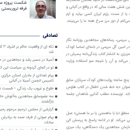
شکست پروژه سیا
ین شش هفت سالی که در واقع در آلبانی و
فرقه تروریستی 
ا از سمت رژیم ایران کسی بیاید و ازم
کنم از دور مرز سرخ همه ما را می‌بینند.
تصادفی
مریمی، رسانه‌های مجاهدین روزنامه نگار
تکه ای
ادر امین گل مریمی در نامه‌ای اساسا کودک
شد
زیزی به انتشار کتاب زندگی‌نامه پسرش در
آسیلا در مسیر رشد و مجاهدین در
ی‌کند و آن را نتیجه سو استفاده وزارت
تو در کجای گردونه ی سیاست این کش
پیام تعدادی از مادران استان مرکزی 
پنج ساعته روایت‌های کودک سربازان سابق
تاسیس انجمن آسیلا در آلبانی
 عنوان «به خط شدن اطفال در کلاب هاوس
طلوع و غروب یک زندگی – قسمت ن
خواند. نویسنده مطلب کذایی شاهدان جلسه
سه عضوسابق مجاهدین به‌آغوش خانو
بازگشتند
گزارشی از مجلس ترحیم مرحوم رحیم
 منطق «یا با ماهستی یا بر ما هستی» عمل
پیام صوتی از طرف صمد به برادرش 
ی می‌کند. او در ادامه پاسخ به پرسش الی
سادات
ت. سازمان مجاهدین یک دستگاهی، یک میزی