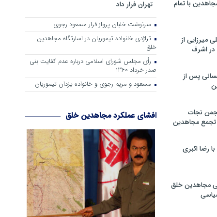
جاهدین با تمام
تهران فرار داد
سرنوشت خلبان پرواز فرار مسعود رجوی
تراژدی خانواده تیموریان در اسارتگاه مجاهدین
 میرزایی از
خلق
در اشرف
رأی مجلس شورای اسلامی درباره عدم كفایت بنی
صدر خرداد 1360
سانی پس از
مسعود و مریم رجوی و خانواده یزدان تیموریان
ن
جمن نجات
افشای عملکرد مجاهدین خلق
و تجمع مجاهدین
 رضا اکبری
ی مجاهدین خلق
سیاسی