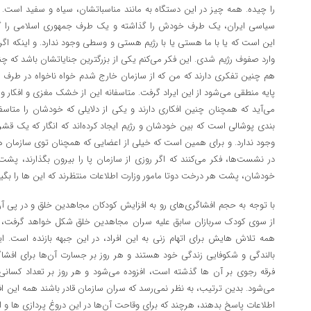
را چیده. همه چیز در این دستگاه به مانند مناسباتشان، سیاه و سفید است.
سیاسی ایران، یک طرف خودش را گذاشته و یک طرف جمهوری اسلامی را گ
این است که یا با ما هستی یا با رژیم هستی و وسطی وجود ندارد. و اینکه ا
وارد صفوف رژیم شدی. این فکر می‌کنم یکی از بزرگترین جنایاتشان باشد که چنین
هم چنین تفکری دارند که من که از سازمان خارج شدم خواه ناخواه در طرف رژی
پایه منطقی می‌شود از این ایراد گرفت. متاسفانه این از خشک مغزی و افکار و
می‌آید که همچنان چنین افکاری دارند و یکی از دلایلی که خودشان را متاسفان
بندی پوشالی است که بین خودشان و رژیم ایجاد کرده‌اند که انگار که یک
وجود ندارد. و برای همین است که خیلی از اعضایی که همچنان توی سازمان 
در نشست‌ها، فکر می‌کنند که اگر روزی از سازمان پا را بیرون بگذارند، 
خودشان، پشت هر درخت دوتا مامور وزارت اطلاعات منتظرند که این ها را بگیرند
با توجه به حجم افشاگری‌های رو به افزایش کودکان مجاهدین خلق و در پی 
از سوی کودک سربازان سابق علیه سران مجاهدین خلق شکل خواهد گرفت، دس
همه تلاش هایش برای اتهام زنی به این افراد، در این جبهه بازنده است. ای
بالندگی و شکوفایی زندگی خود هستند و هر روز بر جسارت آن‌ها برای افشا
فرقه رجوی بر آن ها گذشته است، افزوده می‌شود و هر روز بر تعداد کسانی
می‌شود. بدین ترتیب، به نظر نمی‌رسد که سران سازمان قادر باشند همه این اف
اطلاعات پاسخ بدهند، هرچند که برای وقاحت آن‌ها در این دروغ پردازی ها و اتها