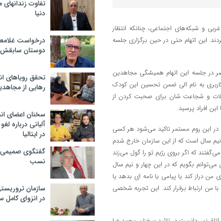
تفاوت زندانهای م
دنیا
ربی و شبکه‌های اجتماعی، چنانکه انتظار
ردند. این اتهام حتی در حین برگزاری جلسه
درخواست غلامعلی
دوستان سابقش 
ضر در جلسه این اتهام همیشگی مجاهدین
تحقق رویاهای ان
. در ساعت سوم و دقیقه 45 از این جلسه، کاربری به نام الی ضمن تحسین این کودک
رهایی از مجاهدی
کیلات و شجاعت شان برای صحبت کردن از
این افراد پرسید.
سخنان اعضای ان
آلبانی درباره لغ
 در این روم مستمر تاکید می‌شود هر کسی
در ایتالیا
نیم سال است که از این سازمان خارج شدم
گفتگوی صمیمی با
فتند که اگر بروی رژیم تو را گول می‌زند
نسب
می‌توانم بگویم که در این چهار و نیم سال
ن دراز کند یا پیامی یا نامه ای بدهد یا
ا من ارتباط برقرار کند. این تجربه شخصی
سازمان تروریست
در انزوای کامل 
 اتاق نمی‌دانست در تائید سخنان محمدرضا