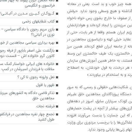
نامه انجمن ایران پیوند به چهار سناتور
 همه چیز خوب و بد است. یعنی در معادله
فرانسوی و انگلیسی
ذاشته و هیچ وسطی وجود ندارد. حرفش
گـروگـان گـیـری مـدرن در آلبـانـی!
گر از صفوف ما خارج بشوی پس خواه ناخواه
کتاب شقایقهای زخمی
 مرزبندی را ایجاد کرده‌اند و هوادارانشان
بازی مریم رجوی با دادگاه سیاسی – 
م ایران هستم. واقعا از هر بابت، حتی از
نوری در آلبانی!؟
 عقاید خیلی کهنه و دایناسوری مجاهدین در
بهره برداری سیاسی مجاهدین از خون
ه از جامعه ایران قطع کرده‌اند همین مرز
بازگشت علی اصغر باباپور از فرقه رج
 قشر خاکستری، یک طیف خاکستری این وسط
کانون گرم خانواده اش – قسمت دوم
هستند، به خاطر همین آموزش‌های سازمان
خانواده های ایرانی خواستار کمک سفی
پشت هر درخت، به قول خودشان، به اصطلاح
ملاقات با فرزندان اسیرشان در کمپ
 و به استخدام در بیاوردند.»
نعل وارونه رجوی تا کی ؟
ظهور یا افول
آن شکایت‌هایی حقوقی و رسمی که به مرور
تذکر قاضی دادگاه به کشورهای میزبا
تگاه پروپاگاندای مجاهدین خلق علیرغم
مجاهدین خلق
ن کودک سربازان سابق، امروز در دهه‌های
فرشته نجات
گری‌های بیشتر از آنچه در پشت حصارهای
تجمع چهار نفره مجاهدین در فرانکفو
 که این جسارت را بدست می‌آورند افزوده
طول کشید
شاگری‌ها را با برچسب مزدوری برای وزارت
م زنی‌ها پایانی وجود ندارد.