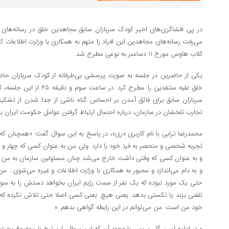
در پی افشاگری‌های اخیر کودک سربازان سابق مجاهدین خلق در رسانه‌های غ
می‌رفت رسانه‌های مجاهدین این افراد را متهم به همکاری با وزارت اطلاعات ک
کلاب هاوس مورخ 11 دسامبر به نوعی مطرح شد.
یکی از حاضرین در جلسه به صورت پرسشی بی‌طرفانه از کودک سربازان حا
خلق علیه منتقدین را مطرح کرد
سربازان سابق برای فائق آمدن بر احساس گناه ناشی از جدا شدن از تش
تجارب تلخشان در سازمان، درباره احتمال ارتباط گرفتن عوامل حکومت ایران با 
محمدرضا ترابی با نام کاربری «ری»، در پاسخ به این سوال گفت: «همچنان که
تجربه شخصی و منحصر به فرد خود را دارد. ولی من به عنوان کسی که چهار و 
و به عنوان کسی که وقتی داشت خارج می‌شد چنان مسئولین سازمان به من می‌گ
و به دام می‌اندازد و مجبور به همکاری با وزارت اطلاعات و غیره می‌شوی… من 
حتی یک مورد نبوده که یک نفر از سمت رژیم ایران بخواهد دستش را به سوی م
تلفنی بزند یا تکستی بدهد. یعنی هیچ. یعنی کسی اصلا حتی تلاش نکرده که ب
خود من است. من می‌توانم در این رابطه گواهی بدهم. »
و در ادامه امین گل مریمی با وجود آن که این سوال را مرتبط با موضوع بحث