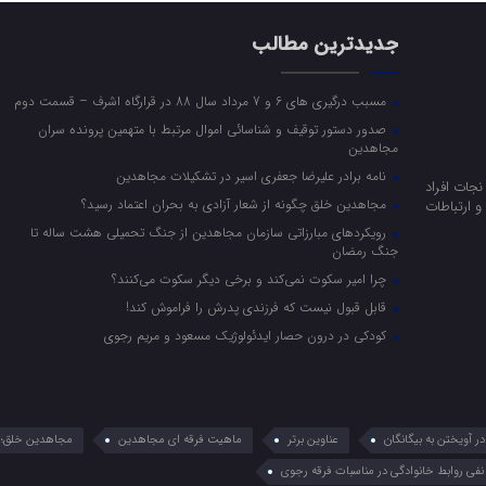
جدیدترین مطالب
مسبب درگیری های 6 و 7 مرداد سال 88 در قرارگاه اشرف – قسمت دوم
صدور دستور توقیف و شناسائی اموال مرتبط با متهمین پرونده سران
مجاهدین
نامه برادر علیرضا جعفری اسیر در تشکیلات مجاهدین
جات افراد
مجاهدین خلق چگونه از شعار آزادی به بحران اعتماد رسید؟
 ارتباطات
رویکرد‌های مبارزاتی سازمان مجاهدین از جنگ تحمیلی هشت ساله تا
جنگ رمضان
چرا امیر سکوت نمی‌کند و برخی دیگر سکوت می‌کنند؟
قابل قبول نیست که فرزندی پدرش را فراموش کند!
کودکی در درون حصار ایدئولوژیک مسعود و مریم رجوی
 آویختن به بیگانگان
عناوین برتر
ماهیت فرقه ای مجاهدین
مجاهدین خلق؛ 
نفی روابط خانوادگی در مناسبات فرقه رجوی