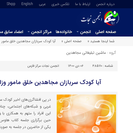
درباره انجمن
ارتباط با ما
تلکس خبری
عربي
English
Shqip
صفحه اصلی
انجمن
خانواده‌ها
مراکز انجمن
اعضاء سابق م
شما اینجا هستید »
صفحه اصلی »
آیا کودک سربازان مجاهدین خلق مامور 
گروه :
ماشین تبلیغاتی مجاهدین
شناسه :
48570
06 دی 1400
انجمن نجات مرکز فارس
آیا کودک سربازان مجاهدین خلق مامور وزا
در پی افشاگری‌های اخیر کودک سر
غربی و شبکه‌های اجتماعی، چنان
این افراد را متهم به همکاری با 
یکی از حاضرین در جلسه به صورت