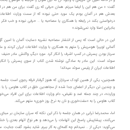
گفت: « من هم این را ایضا میزنم. همان حرفی که ری گفت. برای من هم در ا
بعدش هم در آلمان بودم یک مورد حتی نبوده که از سمت وزارت اطلاعات ی
درخواستی بکند در رابطه با همکاری یا مصاحبه یا … حرفی نبوده و خب فکر می‌
بنابراین اصلا وارد نمی‌شوند.»
این در حالی است که پس از انتشار مصاحبه نشریه دسایت آلمان با امین گل 
آلمانی لوییزا هومریش را متهم به همکاری با وزارت اطلاعات ایران کردند و م
سرباز بودن پسرش در کمپ اشرف را انکار کرد. مورد دیگر، واکنش مادر حنیف ع
سوئد است. این مادر به سادگی نوشته شدن کتاب از سوی پسرش را انکار م
اطلاعات ایران از پلیس سوئد میداند!
همچنین، یکی از همین کودک سربازان که هنوز گرفتار فرقه رجوی است جلسه 
و چندین تن دیگر از اعضای جدا شده از مجاهدین خلق در کلاب هاوس را با
وزارت»، در چند جمله ضد و نقیض، دام وزارت اطلاعات برای این افراد می‌
کلاب هاوس را به «مفت‌خوری و نان به نرخ روز خوری» متهم می‌کند.
اما، محمدرضا ترابی در همان جلسه با ذکر این نکته که سران سازمان بر مبنای
می‌کنند، پیشاپیش پاسخ این اتهامات را می‌دهد و هر نوع اتهام بعدی را خنث
می‌گوید: «یکی از … نمیدانم چه کلمه‌ای به کار ببرم. شاید بشود گفت جنای