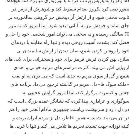
داد و او را به پاریس پرتاب کرد تا با بورژوازی مبارزه کند، هیچگاه
تصور نمی کرد یکروز صدام سقوط کند و شوهرش از ترس در
تابوت مخفی شود و از ارتش آزادیبخش جز گروهی سالخورده بر
جای نماند و خودش نیز به آلبانی تبعید شود. اما امروز که به مرز
70 سالگی رسیده و به سختی می تواند امور شخصی خود را حل و
فصل کند، بشدت آسیب روحی دیده و تنها راه مقابله با دردهای
خود را روشن کردن شمع، سان دیدن از ارتش سالمندان بی
سلاح، پهن کردن فرش قرمز برای خود و سخنرانی برای لابی های
اروپایی اش می بیند. کثرت مراسم های مرثیه خوانی و اهدای
شمع و گل از سوی مریم به حدی است که می توان به او لقب
«ملکه سوگ ها» داد. مریم در گذشته ترجیح می داد برنامه های
جشن و کنسرت برگزار کند، اما امروز گرایش عجیبی به
سوگواری و عزاداری پیدا کرده که نشانگر عقده بزرگی است که
در دل دارد و سرنوشت ریاست جمهوری مادام العمر خود را هم
در آن می بیند. شاید به همین خاطر، دل از مردم ایران بریده و
کینه توزانه جهت تشدید تحریم ها تلاش می کند و تنها با غربی ها