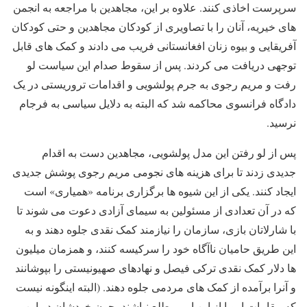
سرپرست اخاذی کنند. علاوه بر این، مجاهدین با مراجعه به انجمن
های خیریه، آنان را با تصاویری از کودکان مجاهدین و حتی کودکان
آفریقایی و بیوه زنان افغانستانی فریب می دادند و کمک های قابل
توجهی دریافت می کردند. پس از سقوط صدام این سیاست لو
رفت و مریم رجوی به جرم پولشویی و اقدامات تروریستی در یک
دادگاه فرانسوی محاکمه شد که البته به دلایل سیاسی به فرجام
نرسید.
پس از لو رفتن این مدل پولشویی، مجاهدین دست به اقدام
جدیدی زدند تا برای هزینه های نجومی مریم رجوی پوشش جدیدی
ایجاد کنند. یکی از این شیوه ها برگزاری برنامه «همیاری» است
که در آن تعدادی از مسئولین به سیمای آزادی دعوت می شوند تا
با شارلاتان بازی، سازمان را نیازمند کمک نقدی جلوه دهند و به
این طریق حامیان ناآگاه خود را سرکیسه کنند، و همزمان میلیون
ها دلار کمک نقدی ترکی فیصل و نهادهای صهیونیستی را بپوشانند
و آنرا برآمده از کمک های مردمی جلوه دهند. (البته اینگونه نیست
که مقامات اروپا از این امر مطلع نباشند، چون خودشان در این