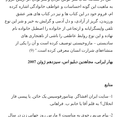
به ماهیت این گونه احساسات و عواطف خانوادگی اشاره کرده
ام، فروم خود در این کتاب ها و نیز در کتاب های هنر عشق
ورزیدن، گریز از آزادی، و دل آدمی و گرایش به خیر و شر این نوع
تلقی واپسگرایانه و ارتجاعی از خانواده را اصطبل خانواده نام
نهاده و این نوع روابط عاطفی را ناشی از ناهنجاری های
سادیستی – مازوخیستی توصیف کرده است و آن را یکی از
منشاءهای شرارت انسان معرفی کرده است." (9)
بهار ایرانی، مجاهدین دبلیو اس، سیزدهم ژوئن 2007
منابع
1- سایت ایران افشاگر. مِتامورفوسیس یک خائن, یا پیسی فاز
انحلال؟ به قلم آقا یا خانم ب. فراهانی.
2- پیام مریم رجوی به مناسبت 8 مارس روز جهانی زن در سال