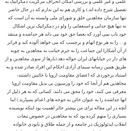
علمی و غیر علمی و بررسی امکان انحراف مرکزیت دمکراتیک به
تفصیل شرح داده اند.) و کاری هم به این ندارم که در حال حاضر
تنها سازمان مجاهدین خلق و شورای ملی وابسته به آن است که
نه تنها هیچ جدایی و استعفایی را ولو در دمکراتیک ترین اشکال
خود تاب نمی آورد که بعضا حق خود می داند هر جداشده و منتقد
و… را به هر نوع اتهام و برچسب که می خواهد آلوده کند و فراتر
از آن آشکارا این جماعت را به جرم خیانت به مجاهدین به چوبه
های دار در خیابانهای ایران حواله دهد.(بارها از سوی مجاهدین و از
طریق همین رسانه سیمای آزادی احکام این افراد صادر شده و به
استناد برخوردی که اعضای مقاومت اروپا با خائنین داشتند،
مجاهدین هم آز آنجا که خود را ورسیون بی بدیل مقاومت اروپا
معرفی می کنند، خود را محق می دانند، کسانی که به هر دلیل از
انها جداشده را به عنوان خائن به جوخه های اعدام بسپارند.) اما
آنچه در این مقاله برای من بیشتر حائز اهمیت بود اینکه نویسنده
بسیاری را متهم کرده بود که به مجاهدین در خصوص تبعات
انقلاب ایدئولوژیک در جامعه و از جمله طلاق و نابودی خانواده