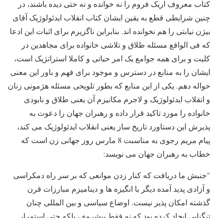
کتاب معروف اریک فروم را نه خوانده و نه حتی دیده باشند، در
چنین شرایطی قطع به یقین ایشان کتاب انقلاب ایدئولوژیک آقای
بیژن نیابتی را هم نخوانده اند. بنابراین ناگزیرم برای اثبات این ادعا
که فی الواقع مسئله طلاق و تلاشی خانواده برای مجاهدین در
کلیت و برای همه جوامع یک امر حیاتی و کاملا استراتژیک است،
ایشان را به منابع در دسترس و موجود برای فهم و باور این معنی
حواله دهم. یکی از این منابع که بطور تلویحی مسئله هژمونی زنان
و انقلاب ایدئولوژیک و لاجرم مکانیزم آن یعنی طلاق و نابودی
خانواده را مورد تاکید قرار داده و رهبران جهان را دعوت به
پذیرش این دستاورد تاریخ ساز یعنی انقلاب ایدئولوژیک می کند،
پیام مریم رجوی به مناسبت 8 مارس روز جهانی زن است که
خطاب به رهبران جهان می نویسد:
"جنبش ما دریافت که کنار زدن موانعی که بر سر راه دمکراسی
و آزادی پدید آمده دیگر با انگیزه ها و دینامیزم مبارزات قرن
گذشته امکان پذیر نیست. اوضاع سیاسی و بین المللی چنان
تنگنایی ایجاد کرده بود که نه فقط پیشروی، بلکه حتی استمرار