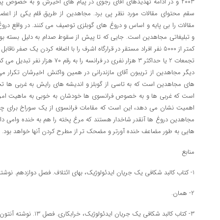
سقم محتوای مقالات مورد نظر پی برد. مجاهدین از طریق قلم یکی از اع
مقالات را بی پایه و اساس و دروغ های گوبلزی توصیف می کنند. در واقع در
و تبلیغاتی مجاهدین است. جایی که تا پیش از سقوط صدام به دلیل بسته بودن
تجمعات 2 یا حداکثر 3 هزار نفری در فران
دیگر مجاهدین از تریبون آقای مازندرانی در همین واکنش اخیرشان تکرار می کن
های مجاهدین است که به تاسی از گوبلز و اندیشه های رایش به غربی ها تح
است که غربی ها و به خصوص فرانسوی ها خودشان به خوبی به ماهیت امر و
اهمیت نشان می دهد، این است که مقامات فرانسوی از یک سوراخ برای چندمی
مجاهدین دروغ ها آنقدر شاخدار هستند که مرغ پخته را هم به خنده وامی دار
هایی به طور مضاعف خنده آورتر و مضحک تر از مطرح کردن آنها خواهد بود.
منابع
1- کتاب کالبد شکافی یک جریان ایدئولوژیک، بهای ائتلاف. فصل دوازدهم. نوشته آنتون گسلر.
2- همان.
3- کتاب کالبد شکافی یک جریان ایدئولوژیک، خرابکاری. فصل 13. نوشته آنتون گسلر.