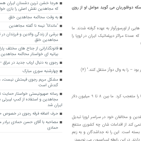
ه دوفلوریان می گوید عوامل او از روی
که مجاهدین نقش اصلی را بازی خواه
به وقت محاکمه مجاهدین خلق
“ماندانا” نیمه نا گفته مجاهدین
ران در بیانیه هایی از اورسورآواز به عهده گرفته شدند. ما
برشی از زندگی والدین و فرزندان در
که عمدتا مراکز دیپلماتیک ایران در اروپا را
مجاهدین خلق
قانونگذارانی از جناح های مختلف پارل
بیانیه ای خواستار محاکمه مجاهدین
رجوی به دنبال ارباب جدید در عراق
– را به وال دوآز منتقل کنند." (4)
چهارشنبه سوری مبارک
مشکل مریم رجوی قیمتش نیست، 
گندش است
رسانه صهیونیستی خواستار حمایت تل
"ویلای رجوی یک پایگاه نظامی تمام عیار بود. سیستم های امنیتی در آنجا ما را متعجب کرد. ما بین 8 تا 9 میلیون دلار
مجاهدین و استفاده از کمپ لیبرتی برا
ایران شد
حرف اضافه فرقه رجوی در خصوص ح
ین و مخالفان خود در سراسر اروپا تبدیل
مصاحبه با آقای حسن حمادی برادر 
ی کند از اقدامات شان چه کشوری منتفع
حمادی
بسته است. این را نه جداشدگان و به زعم
رند. در این رابطه لیبراسیون می نویسد: