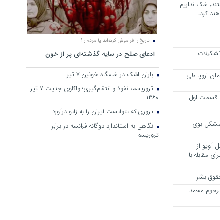
هرجا خشن ترین دشمنان ایران هستند٬ شک نداریم
ند کرد!
تاریخ را فراموش کرده‌اند یا مردم را؟
 تشکیلات
ادعای صلح در سایه گذشته‌ای پر از خون
باران اشک در شامگاه خونین 7 تیر
مان اروپا طی
تروریسم، نفوذ و انتقام‌گیری؛ واکاوی جنایت ۷ تیر
 – قسمت اول
۱۳۶۰
تروری که نتوانست ایران را به زانو درآورد
مشکل بوی
نگاهی به استاندارد دوگانه فرانسه در برابر
تروریسم
 آویو از
ی مقابله با
قوق بشر
مرحوم محمد