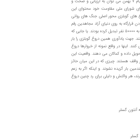
2003 و در ادامه تهدیدهای آقای رجوی در پیام های اخیرش و به خصوص پیام 7 بهمن می توان به ارزیابی و صحت و
ضای شورای ملی مقاومت خود محتوای این
وغ های گوبلزی محور اصلی جنگ های روانی
 قرارگاه به روی دنیای آزاد مجاهدین رقم
کمتر از 5000 نفر افراد مستقر در قرارگاه اشرف را با اضافه کردن یک صفر ناقابل به 50000 نفر تبدیل کرده بودند. یا جایی که
سه را به رقم 70 هزار نفر تبدیل می کنند. جهت یادآوری همین دروغ گوبلزی را بار
ند. اینها در واقع نمونه از خروارها دروغ
ویل داده و کماکان می دهند. واقعیت این
اقف هستند. چیزی که در این میان حائز
ن بار گزیده نشوند. و اینکه اگر به زعم
ند، هر واکنش و دلیلی برای رد چنین دروغ