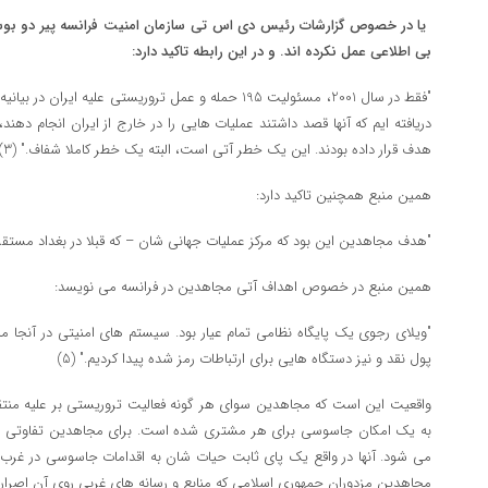
یا در خصوص گزارشات رئیس دی اس تی سازمان امنیت فرانسه پیر دو بوسک
بی اطلاعی عمل نکرده اند. و در این رابطه تاکید دارد:
"فقط در سال 2001، مسئولیت 195 حمله و عمل تروریستی علیه ای
دریافته ایم که آنها قصد داشتند عملیات هایی را در خارج از ایران انجام دهند،‌ 
هدف قرار داده بودند. این یک خطر آتی است، البته یک خطر کاملا شفاف." (3)
همین منبع همچنین تاکید دارد:
"هدف مجاهدین این بود که مرکز عملیات جهانی شان – که قبلا در بغداد مستقر بود 
همین منبع در خصوص اهداف آتی مجاهدین در فرانسه می نویسد:
پول نقد و نیز دستگاه هایی برای ارتباطات رمز شده پیدا کردیم." (5)
واقعیت این است که مجاهدین سوای هر گونه فعالیت تروریستی بر علیه منتقد
به یک امکان جاسوسی برای هر مشتری شده است. برای مجاهدین تفاوتی نم
می شود. آنها در واقع یک پای ثابت حیات شان به اقدامات جاسوسی در غرب 
مجاهدین مزدوران جمهوری اسلامی که منابع و رسانه های غربی روی آن اصرار دا