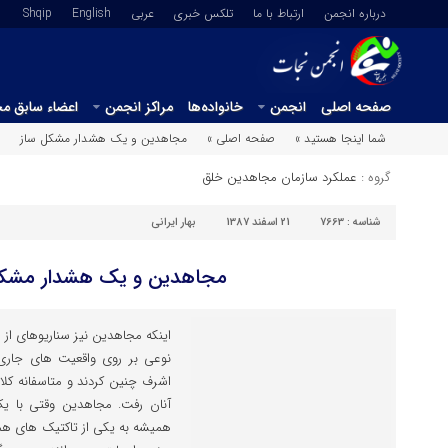
درباره انجمن
ارتباط با ما
تلکس خبری
عربي
English
Shqip
صفحه اصلی
انجمن
خانواده‌ها
مراکز انجمن
اعضاء سابق م
شما اینجا هستید »
صفحه اصلی »
مجاهدین و یک هشدار مشکل ساز
گروه :
عملکرد سازمان مجاهدین خلق
شناسه :
7663
21 اسفند 1387
بهار ایرانی
مجاهدین و یک هشدار مشکل
اینکه مجاهدین نیز سناریوهای از 
نوعی بر روی واقعیت های جاری د
اشرف چنین کردند و متاسفانه کلا
آنان رفت. مجاهدین وقتی با ی
همیشه به یکی از تاکتیک های 