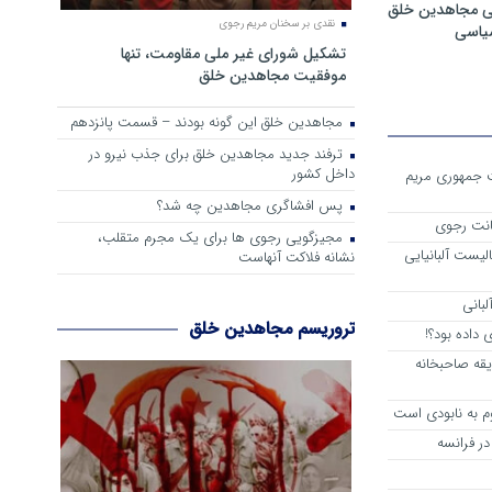
ی مجاهدین خلق
نقدی بر سخنان مریم رجوی
سیاسی
تشکیل شورای غیر ملی مقاومت، تنها
موفقیت مجاهدین خلق
مجاهدین خلق این گونه بودند – قسمت پانزدهم
ترفند جدید مجاهدین خلق برای جذب نیرو در
داخل کشور
ست جمهوری مریم
پس افشاگری مجاهدین چه شد؟
انت رجوی
مجیزگویی رجوی ها برای یک مجرم متقلب،
لیست آلبانیایی
نشانه فلاکت آنهاست
لبانی
تروریسم مجاهدین خلق
داده بود؟!
یقه صاحبخانه
م به نابودی است