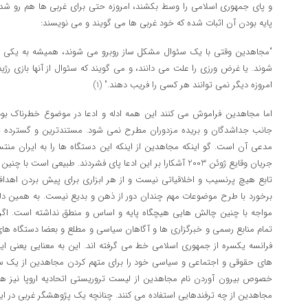
و پای جمهوری اسلامی را وسط بکشند، امروزه حتی برای غربی ها هم رو شده
پایه بودن آن اثبات شده که خود غربی ها می گویند و می نویسند:
"مجاهدین وقتی با یک سئوال مشکل ساز روبرو می شوند، همیشه به یکی
شوند. یا غرض ورزی را علت می دانند، ‌و می گویند که سئوال از آنها بازی رژی
امروزه دیگر نمی توانند هر کسی را فریب دهند." (1)
اما مجاهدین فراموش می کنند این همه ادله و ادعا در موضوع خطرناک بودن
جانب جداشدگان و بریده مزدوران مطرح نمی شود. مستندترین و گسترده ترین
مدعی آن است. گو اینکه مجاهدین از اینکه این دستگاه ها را به ایران منتسب 
جریان وقایع ژوئن 2003 آشکارا بر این ادعا پای فشردند. طبیعی اس
تابع هیچ پرنسیب و اخلاقیاتی نیست و از هر ابزاری برای پیش بردن اهد
برخورد با طرح موضوعات مهم چندان دور از ذهن و بدیع نیست. به همین د
مواجه با چنین چالش هایی هیچگاه پایه و اساس و منطق نداشته است. اگر این
تمام منابع رسمی و خبرگزاری ها و آگاهان سیاسی و مطلع و بعضا دستگاه های
فرانسه یکسره از جمهوری اسلامی خط می گرفته اند. این به معنایی یعنی ا
های حقوقی و اجتماعی و سیاسی خود را برای متهم کردن مجاهدین از یک سو و 
خصوص بیرون آوردن نام مجاهدین از لیست تروریستی اتحادیه اروپا نیز هم
مجاهدین از چه ترفندهایی استفاده می کنند. چنانچه یک پژوهشگر غربی در ای