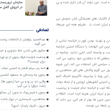
سازمان تروریست
 است. این ترفند آن قدر تکرار شده و بی
در انزوای کامل 
 از تاکتیک های همیشگی شان متوسل می
م ایران است، یا…. علیرغم همه این چیزها،
تصادفی
عبدالحمید رئوفیان از انتخابات ریا
 و تهدید بودن اوور در فرانسه تمامی از
می گوید
 این اتهامات را دستگاه امنیتی فرانسه
سالروز علنی شدن خط مزدوری و خی
و وابسته کنند، ابایی ندارند. چنانچه در
وحشت فزاینده فرقه رجوی از دو ژورنا
ت با چنین منطقی که با منتقدین خود برخورد می کند،
برای چیست؟!
اف سیاسی اش استفاده می کند، این شیوه
نامه پدر میثم افشار به انجمن نجات آ
لیل می گویم واکنش های کور مجاهدین در
رجوی چه وعده‌ای به مسعود کشمیری 
 رویه را بپذیریم، ناگزیریم اعتراف کنیم
وقتی دزد پر رو و بی حیا (رجوی ها) 
 امنیتی کشورهای اروپایی و از جمله دولت
(ملت عراق) را می گیرد
ینکه غرب و فرانسه تمام حیثیت و پرنسیب
رجوی با فیس‌بوک یا بدون آن محکو
تبرئه ایران هزینه کرده است. اتفاقا در
مجاهدین، شرم‎ساری در نروژ، باخت در فرانسه
ین غربی ها بهتر از هر کس می دانند که
ن رابطه می نویسد:
ديروز ، اشرف پايدار!…امروز؟