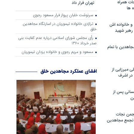
ات همراه
تهران فرار داد
 ها
سرنوشت خلبان پرواز فرار مسعود رجوی
تراژدی خانواده تیموریان در اسارتگاه مجاهدین
و خانواده اش
خلق
رهبر شهید
رأی مجلس شورای اسلامی درباره عدم كفایت بنی
صدر خرداد 1360
جاهدین با تمام
مسعود و مریم رجوی و خانواده یزدان تیموریان
 میرزایی از
افشای عملکرد مجاهدین خلق
در اشرف
سانی پس از
ن
جمن نجات
و تجمع مجاهدین