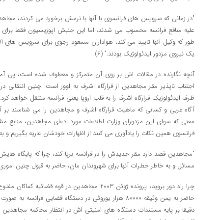
"در زمانی که سرویس های فرانسوی با آنها با نرمش برخورد می کردند، مجاهدین
علیه منافع فرانسه محسوب می شدند، اما این جنبش اپوزیسیون فقط برای 
طور که وکیل آنها تایید می کند، هواداران مسعود رجوی برای سرویس های آلمان،
یک نیروی مزدور ایدئولوژیک بودند." (6)
آنچه نگارنده در مقالات اش بر روی آن متمرکز و معطوف شده است، پی آمده
اجتناب ناپذیر مقر مجاهدین از قرارگاه اشرف به اوور است. چنین انتقالی 
ظرف ایدئولوژیک قرارگاه اشرف را به قلب اروپا یعنی فرانسه منتقل خواهد کرد
آگاه غربی و کسانی که ماهیت قرارگاه اشرف و مجاهدین را می شناسند بر آن اذ
معنی که سوای این مزدوران وزارت اطلاعات مورد ادعای مجاهدین، منابع مش
فرانسوی همین نکات را یادآوری می کنند از اظهارات خودشان عاریه بگیریم و به نق
"مجاهدین قصد دارد مقر جدیدش را در فرانسه برپا کند، چرا که پایگاه هایش ر
مسائل و به خاطر خطرات آنها برای شهروندان مان، حاضر به قبول چنین اموری نی
چرا راه دور برویم، پرونده ژوئن 2003 مجاهدین در قوه ق
حاضر به یمن وثیقه 80000 هزار یوروئی در دستگاه قضایی فران
دقیقا بر پایه مستندات دستگاه های امنیتی اش در انتظار محاکمه مجاهدین اس