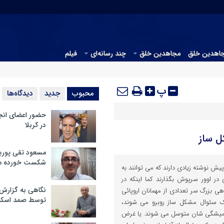
جاهدین خلق
مجاهدین خلق
چند رسانه‌ای
فیلم
پ
محبوب
جدید
دیدگاه‌ها
حضور اعضای انج
در کربلا
 ساز
مسعود تقی پوریا
شکست خورده م
پیش نوشته زیادی دارند که می توانند به
ر اوور سرپوش بگذارند کما اینکه در
نگاهی به گزارش
هی بزرگ سر تعدادی از مهمانان اروپائی
توسط صمد اسکن
ک سئوال مشکل ساز روبرو می شوند،
همیشگی شان متوسل می شوند. یا غرض