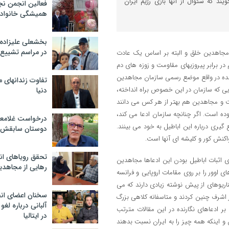
یند که سئوال از آنها بازی رژیم ایران
فعالین انجمن نج
همیشگی خانواده
بخشعلی علیزاده 
در مراسم تشییع 
ن مجاهدین خلق و البته بر اساس یک عادت
 در برابر پیروزیهای مقاومت و زوزه های دم
ده در واقع موضع رسمی سازمان مجاهدین
تفاوت زندانهای م
ایی که سازمان در این خصوص براه انداخته،
دنیا
 و مجاهدین هم بهتر از هر کس می دانند
ده است. اگر چنانچه سازمان ادعا می کند،
درخواست غلامعلی
یری درباره این اباطیل به خود می بینند.
دوستان سابقش 
اکنش کور و کلیشه ای آنها است.
تحقق رویاهای ان
ای اثبات اباطیل بودن این ادعاها مجاهدین
رهایی از مجاهدی
 اوور را بر روی مقامات اروپایی و فرانسه
سناریوهای از پیش نوشته زیادی دارند که می
سخنان اعضای ان
ر اشرف چنین کردند و متاسفانه کلاهی بزرگ
آلبانی درباره لغ
بر ادعاهای نگارنده در این مقالات مترتب
در ایتالیا
 اینکه همه چیز را به ایران نسبت بدهند