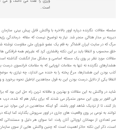
ورزی را علت می دانند، ‌و می گو
است…
سلسله مقالات نگارنده درباره اوور بالاخره با واکنش قابل پیش بینی سازما
دیرینه بر مدار هتاکی منجر شد. نیاز به توضیح نیست که مقاله
درماندگی رژیم
مرگ که در سایت ایران افشاگر
به قلم یک عضو شورای ملی مقاومت نوشته ش
خلق محسوب و اتفاقا باید بر این نکته پافشاری کرد که علیرغم همه فرافکنی ه
مقالات مورد نظر بر روی یک مسئله اساسی و مشکل ساز انگشت گذاشته است
هشدارهای نگارنده نه تنها به مقامات اروپایی که به مقامات فرانسوی درست بو
کذب بودن این هشدارها، مرغ پخته را به خنده می اندازد، چه نیازی به موضع گ
اتفاقا یکی از دلایل درست بودن این به قول مجاهدین اباطیل نحوه برخورد و و
شاید در واکنش به این مقالات و بهترین و عاقلانه ترین راه حل این بود که بر
فی الفور بر روی این محور متمرکز می شدند که برای یکبار هم که شده، درب های
باز کنند، تا از نزدیک شاهد اوور باشند. گو اینکه مجاهدین در این موارد نیز 
توانند به نوعی بر روی واقعیت های جاری در اوور سرپوش بگذارند کما اینکه د
سر تعدادی از مهمانان اروپائی آنان رفت. اما سوای هر دلیل و مستنداتی که 
است، ذکر این نکته حائز اهمیت است که چنین واکنش هایی از سوی سازمان و