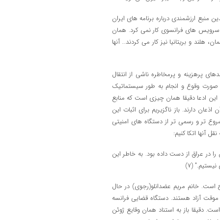
 منبع ارزشمندی درباره برنامه های ایران
سرویس های فرانسوی کار نمی کرد. همان
 هلند و بریتانیا نیز کار می کردند… آنها
ای پرهزینه و پرمخاطره ناشی از انتقال
در صورت وقوع و انجام به طور سیستماتیک
. این ادعا دقیقا همان چیزی است که منابع
عان دارند. باز ناگزیریم برای اثبات این
روع تر و رسمی تر از دستگاه های امنیتی
ل آنها اتکا کنیم:
ا در عراق از دست داده بود. به خاطر این
ستیم." (7)
ضائیه کماکان مفتوح است. خانم مریم عضدانلو(رجوی) در حال
سه به صورت موقت آزاد هستند. دستگاه قضایی فرانسه
ت. دقیقا باز به استناد همان وقایع ژوئن