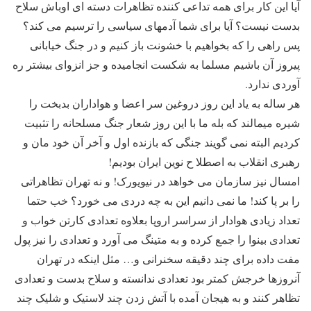
آیا این کار برای همه تداعی کننده تظاهرات دسته ای اوباش سلاح
بدست نیست؟ آیا برای شما آدمهای سیاسی را ترسیم می کند؟
پس راهی را که بخواهیم با خشونت باز کنیم و در جنگ خیابانی
پیروز آن باشیم مسلما به شکست انجامیده و جز انزوای بیشتر ره
آوردی ندارد.
هر ساله به یاد این روز دروغین سر اعضا و هواداران بدبخت را
شیره میمالند که بله ما با این روز شعار جنگ مسلحانه را تثبیت
کردیم البته نمی گویند جنگی که بازنده اول و آخر آن خود مان و
رهبری انقلاب به اصطلا ح نوین ایران بودیم!
امسال نیز سازمان می خواهد در نیویورک! و نه تهران تظاهراتی
را بر پا کند! ما نمی دانیم این به چه دردی می خورد؟ خب حتما
تعداد زیادی هوادار از سراسر اروپا بعلاوه تعدادی کارتن خواب و
تعدادی بینوا را جمع کرده و به متینگ می آورد و تعدادی را نیز پول
مفت داده برای چند دقیقه سخنرانی و… مثل اینکه در تهران
آنروزها خرجش کمتر بود تعدادی ندانسته و سلاح بدست و تعدادی
تظاهر کنند و به هیجان آمده با آتش زدن چند لاستیک و شلیک چند