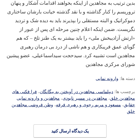
بدین ترتیب به مجاهدین از اینکه بخواهند اقدامات آشکار و پنهان
تروریسم را کنار گذاشته و با نقد گذشته خیانت بارشان ساختاری
دموکراتیک و البته مستقلی را بپذیرند باید به دیده شک و تردید
نگریست. ضمن اینکه اعلام چنین مرحله ای پس از عبور از
«ارتش آزادیبخش ملی» را باید بیشتر به یک طنز تلخ – که هم
گویای عمق فریبکاری و هم ناشی از درد بی درمان رهبری
مجاهدین است تشبیه کرد. سیدحجت سیداسماعیلی، عضو پیشین
شورای مرکزی مجاهدین
دسته ها:
وارونه نمایی
برچسب ها:
دیپلماسی مجاهدین در آویختن به بیگانگان
،
فرا فکنی های
مجاهدین خلق
،
مجاهدین در مسیر نابودی
،
مجاهدین و وارونه نمایی
حقایق
،
مسعود و مریم رجوی و رهبری فرقه
،
وطن فروشی مجاهدین
خلق
یک دیدگاه ارسال کنید