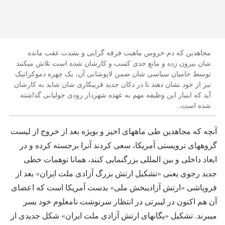
مجاهدین که دم خروس ماهیت فرقه گرایی و بشدت عقب مانده
شان بیرون زده و مانع جدی کسب و کارشان شده است تلاش میکنند
توسط حامیان سیاسی شان ضمن لاپوشانی آن، یک چهره دموکراتیک
نیز از خود نشان دهند تا در دکان جدید فریبکاری شان شاید به کارشان
آید که اینبار این وظیفه مهم به عهده شهردار رودی جولیانی گذاشته
شده است.
آنچه که مجاهدین طی ماههای اخیر و بویژه بعد از خروج از لیست
گروههای ترویستی آمریکا، سعی کردند آنرا برجسته کرده و در
ابعاد داخلی و بین المللی بزرگنمایی کنند، همانا توهمات خطی
جدید رجوی یعنی «تشکیل ارتش بزرگ آزادی ملت ایران» بعد از
فروپاشی «ارتش آزادیبخش ملی» بدست آمریکا است که اعضای
آن هم اکنون در لیبرتی در انتظار سرنوشت نامعلوم خود بسر
میبرند. تشکیل «یگانهای ارتش آزادی ملت ایران» شکل جدیدی از