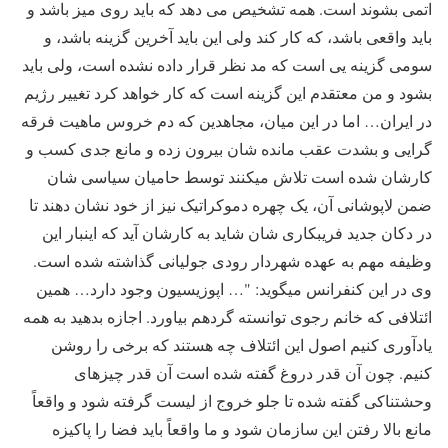
اتمی بشوند است. همه تشخیص می دهد که باید روی میز باشد و
باید واقعی باشد، که کار کند ولی این باید آخرین گزینه باشد، و
سومی گزینه یی است که مد نظر قرار داده نشده است، ولی باید
بشود و من معتقدم این گزینه است که کار خواهد کرد تغییر رژیم
در ایران… اما در این میان، مجاهدین که دم خروس ماهیت فرقه
گرایی و بشدت عقب مانده شان بیرون زده و مانع جدی کسب و
کارشان شده است تلاش میکنند توسط حامیان سیاسی شان
ضمن لاپوشانی آن، یک چهره دموکراتیک نیز از خود نشان دهند تا
در دکان جدید فریبکاری شان شاید به کارشان آید که اینبار این
وظیفه مهم به عهده شهردار رودی جولیانی گذاشته شده است.
وی در این کنفرانس میگوید: "… اپوزیسیون وجود دارد… همین
ائتلافی که خانم رجوی توانسته گردهم بیاورد. اجازه بدهید به همه
یادآوری کنیم اصول این ائتلاف چه هستند که برخی را روشن
کنیم. چون آن قدر دروغ گفته شده است آن قدر چیزهای
وحشتناکی گفته شده تا جلو خروج از لیست گرفته شود و واقعاً
مانع بالا رفتن این سازمان شود و ما واقعاً باید فضا را پاکیزه