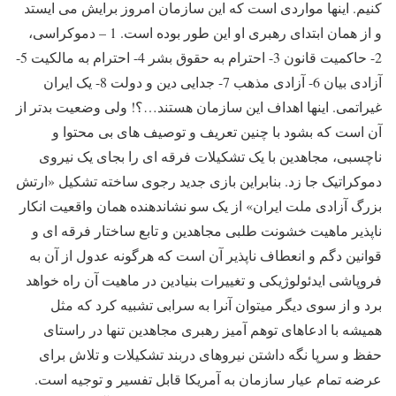
کنیم. اینها مواردی است که این سازمان امروز برایش می ایستد
و از همان ابتدای رهبری او این طور بوده است. 1 – دموکراسی،
2- حاکمیت قانون 3- احترام به حقوق بشر 4- احترام به مالکیت 5-
آزادی بیان 6- آزادی مذهب 7- جدایی دین و دولت 8- یک ایران
غیراتمی. اینها اهداف این سازمان هستند…؟! ولی وضعیت بدتر از
آن است که بشود با چنین تعریف و توصیف های بی محتوا و
ناچسبی، مجاهدین با یک تشکیلات فرقه ای را بجای یک نیروی
دموکراتیک جا زد. بنابراین بازی جدید رجوی ساخته تشکیل «ارتش
بزرگ آزادی ملت ایران» از یک سو نشاندهنده همان واقعیت انکار
ناپذیر ماهیت خشونت طلبی مجاهدین و تابع ساختار فرقه ای و
قوانین دگم و انعطاف ناپذیر آن است که هرگونه عدول از آن به
فروپاشی ایدئولوژیکی و تغییرات بنیادین در ماهیت آن راه خواهد
برد و از سوی دیگر میتوان آنرا به سرابی تشبیه کرد که مثل
همیشه با ادعاهای توهم آمیز رهبری مجاهدین تنها در راستای
حفظ و سرپا نگه داشتن نیروهای دربند تشکیلات و تلاش برای
عرضه تمام عیار سازمان به آمریکا قابل تفسیر و توجیه است.