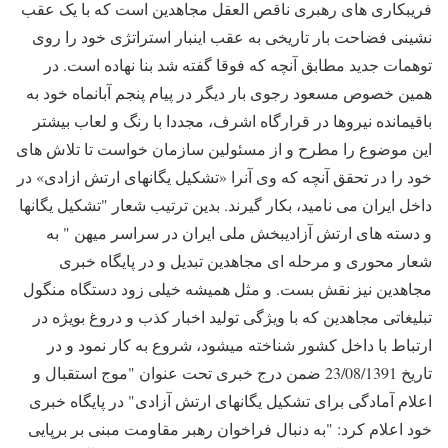
فریبکاری های رهبری ناقص العقل مجاهدین است که با یک عقب
نشینی فضاحت بار تاریخی به عقب اینبار استراتژی خود را روی
توهمات جدید مطابق آنچه که فوقا گفته شد بنا نهاده است. در
همین خصوص مسعود رجوی بار دیگر در پیام پنجم آبانماه خود به
باقیمانده نیروها در قرارگاه اشرف، مجددا با رنگ و لعاب بیشتر
این موضوع را مطرح و از مسئولین سازمان خواست تا تلاش های
خود را در تحقق آنچه که وی آنرا «تشکیل یگانهای ارتش ازادی» در
داخل ایران می نامید، بکار گیرند. بدین ترتیب شعار "تشکیل یگانها
و دسته های ارتش آزادیبخش ملی ایران در سراسر میهن " به
شعار محوری و مرحله ای مجاهدین تبدیل و در پایگاه خبری
مجاهدین نیز نقش بست. و مثل همیشه خیلی زود دستگاه منگول
تبلیغاتی مجاهدین که با ویژگی تولید اخبار کذب و دروغ بویژه در
ارتباط با داخل کشور شناخته میشود، شروع به کار نمود و در
تاریخ 23/08/1391 ضمن درج خبری تحت عنوان "موج استقبال و
اعلام آمادگی برای تشکیل یگانهای ارتش آزادی" در پایگاه خبری
خود اعلام کرد: "به دنبال فراخوان رهبر مقاومت مبنی بر برپایی