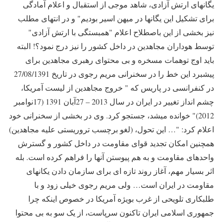
یگانهای ارتش آزادی، شاهد موجی از استقبال و اعلام آمادگی
برای تشکیل این یگانها در میهن اسیر بودیم" و در انتهای مطلب
نیز بخشی از این باصطلاح اعلام "همبستگی با ارتش آزادی"
توسط هوداران مجاهدین در داخل کشور را نیز درج نمود؟! البته
باید اوج توهمات مسخره و بی محتوای رهبری مجاهدین برای
پیشبرد این خط را در سخنرانی مریم رجوی در تاریخ 27/08/1391
در کنفرانسی در پاریس که " خروج مجاهدین از لیست آمریکا،
چشم انداز تغییر در ایران در سال 2013 – 27آبان 1391 (17نوامبر
2012)" خوانده میشد، جستجو کرد. وی در بخشی از سخنرانی خود
اعلام کرد: "… این تحول، (لغو برچسب تروریستی علیه مجاهدین)
همچنین امکان تجدید قوای مقاومت در داخل کشور و گسترش
واحدهای مقاومت و به هم پیوستن آنها را فراهم کرده است. بله
اثر بسیار مهم، آغاز روند تازه ای برای سازمان دادن یکانهای
مقاومت در ایران است… ولی مریم رجوی خیلی زود و با
طلبکاری تلویحی از غرب بویژه آمریکا در خصوص اینکه چرا
جمهوری اسلامی ایران تاکنون سرپاست، از یک سو به بی محتوا