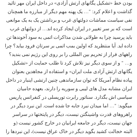
بودن خط «تشکیل یگانهای ارتش آزادی» در داخل ایران مهر تائید
گذاشت و اعلام کرد: "… یک پهنه مهم دیگر از مبارزه ما همچنان
نفی سیاست مماشات دولتهای غرب و برداشتن یک به یک موانعی
است که بر سر تغییر در ایران ایجاد کرده اند… از دولتهای غرب
باید پرسید چرا به طولانی شدن مذاکرات اتمی به سود آخوندها تن
داده اید. آیا منتظرید که اولین بمب اتمی بر سرتان فرود بیاید؟ چرا
راههای فرار از تحریم بین المللی را بر روی این رژیم نمی بندید؟
و… " و از سوی دیگر نیز تلاش کرد تا طلب حمایت از «تشکیل
یگانهای ارتش آزادی ملت ایران» و استفاده از مجاهدین بعنوان
پیاده نظام آمریکا که توان سازماندهی چنین ارتشی اینبار در داخل
ایران مشابه مدل های لیبی و سوریه را دارند، بعهده حامیان
سیاسی اش بگذارد. سناتور رابرت توریسلی در کنفرانس پاریس
میگوید: "… اما میدان نبرد جابه جا شده است. این نبرد دیگر در
راهروهای قدرت واشینگتن نیست، دیگر در پایتختها در سراسر
جهان نیست، دیگر در جامعه ایرانیان در خارج کشور نیست (و
البته خجالت کشید بگوید دیگر در خاک عراق نیست)، این نبردها را