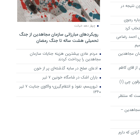
ن نتیجه در
چهار دهه خیانت
نتخاب کرد
رویکرد‌های مبارزاتی سازمان مجاهدین از جنگ
رش احمد رضاعی
تحمیلی هشت ساله تا جنگ رمضان
میم
مان مجاهدین
مردم عادی بیشترین هزینه جنایات سازمان
مجاهدین را پرداخت کردند
ز اقای کاظم
ادعای صلح در سایه گذشته‌ای پر از خون
باران اشک در شامگاه خونین 7 تیر
پیشنهاد دوستانه و خیر خواهانه به مزقون چی (1)
تروریسم، نفوذ و انتقام‌گیری؛ واکاوی جنایت ۷ تیر
۱۳۶۰
ت که منتظر
 مجاهدین –
زادی که دارم