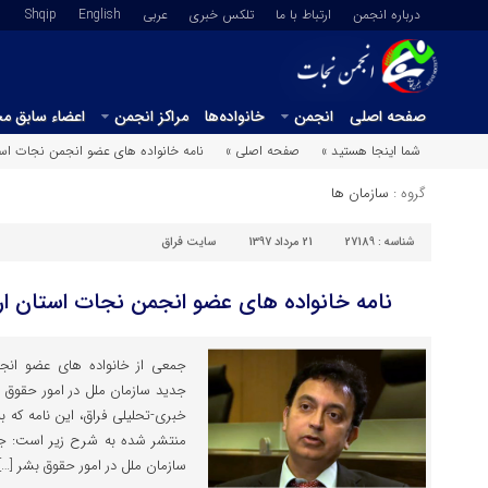
درباره انجمن
ارتباط با ما
تلکس خبری
عربي
English
Shqip
صفحه اصلی
انجمن
خانواده‌ها
مراکز انجمن
اعضاء سابق م
شما اینجا هستید »
صفحه اصلی »
نامه خانواده های عضو انجمن نجات استا
گروه :
سازمان ها
شناسه :
27189
21 مرداد 1397
سایت فراق
نامه خانواده های عضو انجمن نجات استان ار
جمعی از خانواده های عضو انجم
جدید سازمان ملل در امور حقوق بش
خبری-تحلیلی فراق، این نامه که 
منتشر شده به شرح زیر است: جن
سازمان ملل در امور حقوق بشر […]