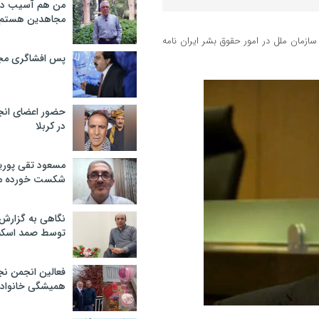
من هم آسیب دید
مجاهدین هستم
ازمان ملل در امور حقوق بشر ایران نامه
پس افشاگری مج
حضور اعضای انج
در کربلا
مسعود تقی پوریا
شکست خورده م
نگاهی به گزارش
توسط صمد اسکن
فعالین انجمن نج
همیشگی خانواده