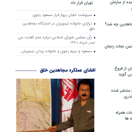
ه از سازمان
تهران فرار داد
سرنوشت خلبان پرواز فرار مسعود رجوی
تراژدی خانواده تیموریان در اسارتگاه مجاهدین
اهدین چه شد؟
خلق
رأی مجلس شورای اسلامی درباره عدم كفایت بنی
صدر خرداد 1360
من نجات زنجان
مسعود و مریم رجوی و خانواده یزدان تیموریان
ن از فروغ
افشای عملکرد مجاهدین خلق
ی گوید
 منتشر شده
دری
ات همراه
 ها