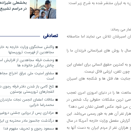
بخشعلی علیزاده 
ان» به ایران منتشر شده به شرح زیر است:
در مراسم تشییع 
ر می رساند:
تصادفی
ت که برای ملاقات عزیزان اسیرشان تلاش می نمایند اما متاسفانه
واکنش سخنگوی وزارت خارجه به خا
ل با روش های غیرانسانی فرزندان ما را
مجاهدین از فهرست تروریستها
وحشت فرقه مجاهدین از افزایش ام
 و به کمترین حقوق انسانی برای اعضای این
چالش برانگیز خانواده ها
عی چون تلفن، ارزشی قائل نیست.
مشاور امنیت ملی عراق: اخراج مجا
 جنایت ها، قتل ها و شکنجه های اسیران
است
تلخ کامی باز شدن دفتر فرقه رجوی در 
انفجارهای تروریستی بوستون
انعت ها را در دنیای امروزی امری تعجب
خصوصی ترین مشکلات حقوقی یک شخص در
ملاقات اعضای انجمن نجات مازندران ب
محمدرضا خزایی
هایشان می شود عکس العملی نشان نمی دهد؟
عزاداری پس از برپایی جشنی دروغین
ه رجوی بیشترین حجم ترور را در کشور ایران داشت که آمار آن بیش از ۱۲ هزار نفر آن هم به طور رسمی می‌باشد. این
به گزارش مفصل وزارت خارجه آمریکا در سال
درگذشت جانسوز مادر محترمه ی ابرا
هزاران نفر از مردم ایران به دست آنها به
مسعود رجوی و تحریف مفهوم فدا