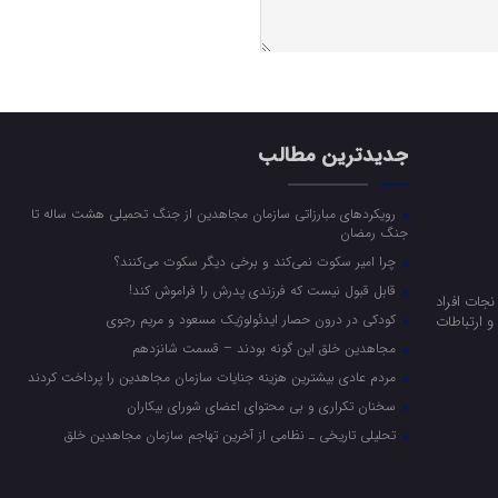
جدیدترین مطالب
رویکرد‌های مبارزاتی سازمان مجاهدین از جنگ تحمیلی هشت ساله تا
جنگ رمضان
چرا امیر سکوت نمی‌کند و برخی دیگر سکوت می‌کنند؟
قابل قبول نیست که فرزندی پدرش را فراموش کند!
جات افراد
کودکی در درون حصار ایدئولوژیک مسعود و مریم رجوی
 ارتباطات
مجاهدین خلق این گونه بودند – قسمت شانزدهم
مردم عادی بیشترین هزینه جنایات سازمان مجاهدین را پرداخت کردند
سخنان تکراری و بی محتوای اعضای شورای بیکاران
تحلیلی تاریخی ـ نظامی از آخرین تهاجم سازمان مجاهدین خلق