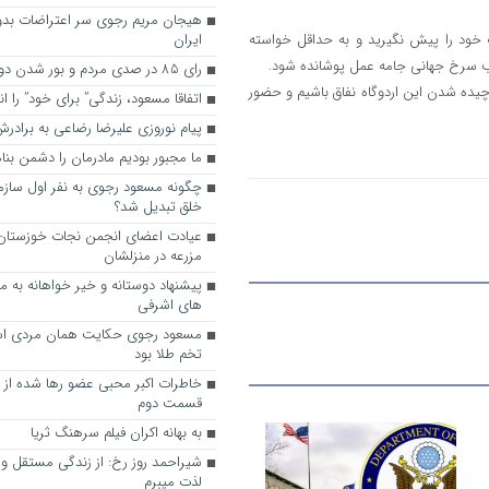
هیجان مریم رجوی سر اعتراضات بدو
ف خود را پیش نگیرید و به حداقل خواسته
ایران
ب سرخ جهانی جامه عمل پوشانده شود.
رای 85 در صدی مردم و بور شدن دوباره رجوی
رچیده شدن این اردوگاه نفاق باشیم و حضور
اتفاقا مسعود، زندگی” برای خود” را ا
پیام نوروزی علیرضا رضاعی به براد
ما مجبور بودیم مادرمان را دشمن بنا
چگونه مسعود رجوی به نفر اول ساز
خلق تبدیل شد؟
عیادت اعضای انجمن نجات خوزستان ا
مزرعه در منزلشان
های اشرفی
مسعود رجوی حکایت همان مردی اس
تخم طلا بود
خاطرات اکبر محبی عضو رها شده از
قسمت دوم
به ‌بهانه اکران فیلم سرهنگ ثریا
شیراحمد روز رخ: از زندگی مستقل و آ
لذت میبرم