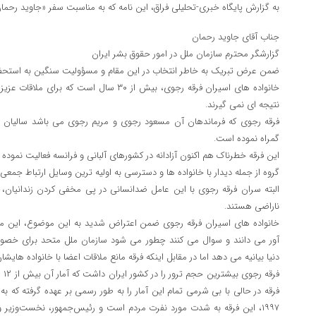
به گزارش پایگاه خبری-تحلیلی فراق، این نامه که به مناسبت سفر «جاوید رحم
جناب آقای جاوید رحمان
گزارشگر محترم سازمان ملل در امور حقوق بشر ایران
ضمن عرض تبریک به خاطر انتخاب در این مقام و مسؤولیت سنگین به استحضا
خانواده های اسیران فرقه رجوی، بیش از ۳۰ سال اس
نتیجه ای نمی گیرند.
فرقه رجوی که فرماندهان آن مسعود رجوی و مریم رجوی می باشد سالیان سا
گمراه نموده است.
این فرقه خطرناک هم اکنون آزادانه در کشورهای آلبانی و فرانسه فعالیت نموده
گروه از جمله دیدار با خانواده ها و دسترسی به اولیه ترین وسایل ارتباط جم
البته سران فرقه رجوی با این عامل ضدانسانی در پی مخفی کردن زندانیان،
ناراضی هستند.
خانواده های اسیران فرقه رجوی ضمن اعتراض شدید به این موضوع، این مم
آور می دانند و سوال می کنند چطور می شود سازمان ملل متحد برای 
دنیا بیانیه می دهد اما در مقابل اینکه فرقه مانع ملاقات اعضا با خانواده 
فرق
فرقه در حالی با بی شرمی تمام این آمار را به طور رسمی بر عهده گرفته‌ که 
۱۹۹۷، این فرقه به شدت مورد نفرت مردم است و رئیس‌جمهور، نخست‌وزیر و 