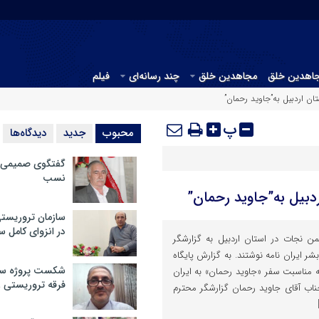
جاهدین خلق
مجاهدین خلق
چند رسانه‌ای
فیلم
ن اردبیل به”جاوید رحمان”
پ
محبوب
جدید
دیدگاه‌ها
گفتگوی صمیمی با
نسب
دبیل به”جاوید رحمان”
سازمان تروریست
در انزوای کامل 
ن نجات در استان اردبیل به گزارشگر
ر ایران نامه نوشتند. به گزارش پایگاه
شکست پروژه سیا
به مناسبت سفر «جاوید رحمان» به ایران
فرقه تروریستی 
اب آقای جاوید رحمان گزارشگر محترم