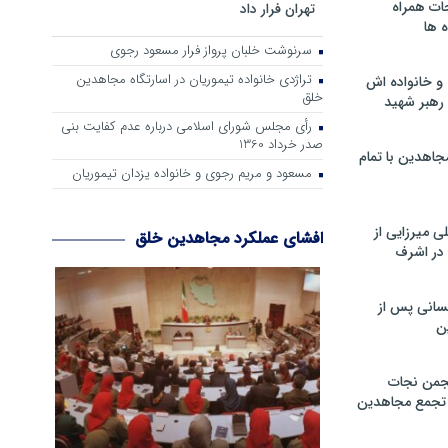
ات همراه
تهران فرار داد
 ها
سرنوشت خلبان پرواز فرار مسعود رجوی
تراژدی خانواده تیموریان در اسارتگاه مجاهدین
و خانواده اش
خلق
رهبر شهید
رأی مجلس شورای اسلامی درباره عدم كفایت بنی
صدر خرداد 1360
جاهدین با تمام
مسعود و مریم رجوی و خانواده یزدان تیموریان
 میرزایی از
افشای عملکرد مجاهدین خلق
در اشرف
سانی پس از
ن
جمن نجات
و تجمع مجاهدین