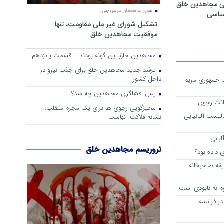
ی مجاهدین خلق
نقدی بر سخنان مریم رجوی
سیاسی
تشکیل شورای غیر ملی مقاومت، تنها
موفقیت مجاهدین خلق
مجاهدین خلق این گونه بودند – قسمت پانزدهم
ترفند جدید مجاهدین خلق برای جذب نیرو در
داخل کشور
ست جمهوری مریم
پس افشاگری مجاهدین چه شد؟
انت رجوی
مجیزگویی رجوی ها برای یک مجرم متقلب،
لیست آلبانیایی
نشانه فلاکت آنهاست
لبانی
تروریسم مجاهدین خلق
داده بود؟!
یقه صاحبخانه
م به نابودی است