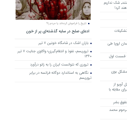
هرجا خشن ترین دشمنان ایران هستند٬ شک نداریم
ند کرد!
تاریخ را فراموش کرده‌اند یا مردم را؟
 تشکیلات
ادعای صلح در سایه گذشته‌ای پر از خون
باران اشک در شامگاه خونین 7 تیر
مان اروپا طی
تروریسم، نفوذ و انتقام‌گیری؛ واکاوی جنایت ۷ تیر
 – قسمت اول
۱۳۶۰
تروری که نتوانست ایران را به زانو درآورد
مشکل بوی
نگاهی به استاندارد دوگانه فرانسه در برابر
تروریسم
 آویو از
ی مقابله با
قوق بشر
مرحوم محمد