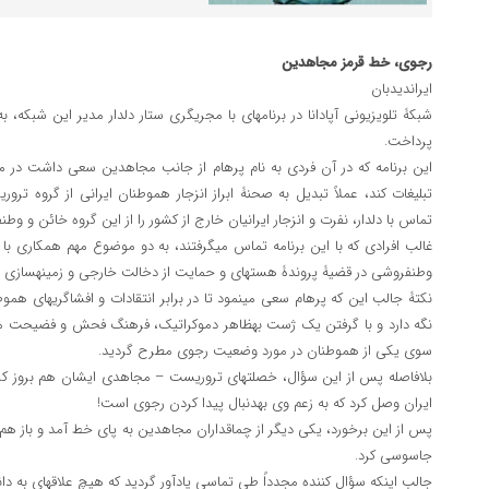
رجوی، خط قرمز مجاهدین
ایران‎دیدبان
شبکۀ تلویزیونی آپادانا در برنامه‎ای با مجری‎گری ست
پرداخت.
تبلیغات کند، عملاً تبدیل به صحنۀ ابراز انزج
تماس با دلدار، نفرت و انزجار ایرانیان خارج از کشور را از این گروه خائن و وطن‎فروش ابراز کردند.
وطن‎فروشی در قضیۀ پروندۀ هسته‎ای و حمایت از دخالت خارجی و زمینه‎سازی برای جنگ علیه ایران اشاره می‎کردند.
نکتۀ جالب این که پره
سوی یکی از هم‎وطنان در مورد وضعیت رجوی مطرح گردید.
ایران وصل کرد که به زعم وی به‎دنبال پیدا کردن رجوی است!
جاسوسی کرد.
جالب این‎که سؤال کن