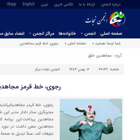
درباره انجمن
ارتباط با ما
تلکس خبری
عربي
English
Shqip
صفحه اصلی
انجمن
خانواده‌ها
مراکز انجمن
اعضاء سابق م
شما اینجا هستید »
صفحه اصلی »
رجوی، خط قرمز مجاهدین
گروه :
مجاهدین خلق
شناسه :
36039
02 بهمن 1384
انجمن نجات مرکز
رجوی، خط قرمز مجاهدی
مجری‎گری ستار دلدار مدیر ای
مجاهدین پرداخت.این برنامه که
تبلیغات کند، عملاً تبدیل به صحنۀ ابراز انزجار هم