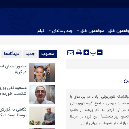
جاهدین خلق
مجاهدین خلق
چند رسانه‌ای
فیلم
پ
محبوب
جدید
دیدگاه‌ها
حضور اعضای انج
در کربلا
ن
مسعود تقی پوریا
شکست خورده م
رجوی، خط قرمز مجاهدینایران‎دیدبانشبکۀ تلویزیونی آپادانا در برنامه‎ای با
ن شبکه، به بررسی مواضع گروه تروریستی
نگاهی به گزارش
 در آن فردی به نام پرهام از جانب
توسط صمد اسکن
مجاهدین سعی داشت در مورد تجمع روز پنج‎شنبۀ این گروه در امریکا
‎وطنان ایرانی از […]