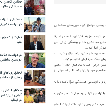
فعالین انجمن نج
همیشگی خانواده
بخشعلی علیزاده 
در مراسم تشییع 
ار دلدار مدیر این شبکه، به بررسی مواضع گروه تروریستی مجاهدین
این برنامه که در آن فردی به نام پرهام از جانب مجاهدین سعی داشت در مورد تجمع روز پنج‎شنبۀ این گروه در امریکا
تفاوت زندانهای م
دنیا
ار هم‎وطنان ایرانی از گروه تروریستی مجاهدین شد و بینندگان زیادی طی
غالب افرادی که با این برنامه تماس می‎گرفتند، به دو موضوع مهم همکاری با صدام به‎عنوان ستون پنج عراق و خیانت و
درخواست غلامعلی
دوستان سابقش 
ام سعی می‎نمود تا در برابر انتقادات و افشاگری‎های هموطنان ایرانی، طینت مجاهدی خود را مخفی
نگه دارد و با گرفتن یک ژست به‎ظاهر دموکراتیک، فرهنگ فحش و فضیحت مجاهدی خود را پنهان کند تا این‎که سؤالی از
تحقق رویاهای ان
رهایی از مجاهدی
بلافاصله پس از این سؤال، خصلت‎های تروریست – مجاهدی ایشان هم بروز کرد و با اتهام‎زنی همیشگی سؤال کننده را به
سخنان اعضای ان
پس از این برخورد، یکی دیگر از چماق‎داران مجاهدین به پای خط آمد و باز هم با تهاجم و اتهام‎زنی، سؤال کننده را متهم به
آلبانی درباره لغ
در ایتالیا
نده مجدداً طی تماسی یادآور گردید که هیچ علاقه‎ای به دانستن مکان رجوی ندارد، بلکه اینها که ادعای