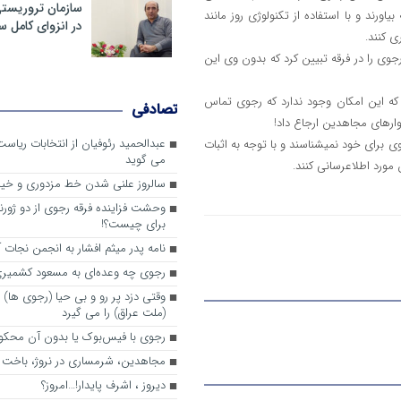
سازمان تروریست
ی به صحنه بیاورند و با استفاده از تکنولوژی روز مانند
در انزوای کامل 
ی را در فرقه تبیین کرد که بدون وی این
که این امکان وجود ندارد که رجوی تماس
تصادفی
عبدالحمید رئوفیان از انتخابات ریا
بقایای رجوی نشان دادند که هیچ مرز قرمزی جدی‎تر و خطرناک‎تر از وضعیت رجوی برای خود نمی‎شناسند و با توجه به اثبات
می گوید
سالروز علنی شدن خط مزدوری و خی
وحشت فزاینده فرقه رجوی از دو ژورنا
برای چیست؟!
نامه پدر میثم افشار به انجمن نجات آ
رجوی چه وعده‌ای به مسعود کشمیری 
وقتی دزد پر رو و بی حیا (رجوی ها) 
(ملت عراق) را می گیرد
رجوی با فیس‌بوک یا بدون آن محکو
مجاهدین، شرم‎ساری در نروژ، باخت در فرانسه
ديروز ، اشرف پايدار!…امروز؟