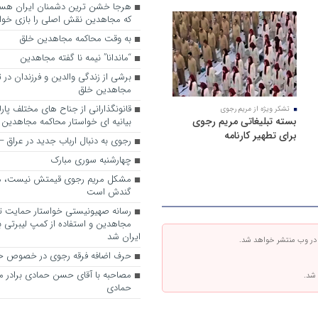
که مجاهدین نقش اصلی را بازی خواه
به وقت محاکمه مجاهدین خلق
“ماندانا” نیمه نا گفته مجاهدین
برشی از زندگی والدین و فرزندان در
مجاهدین خلق
قانونگذارانی از جناح های مختلف پارل
تشکر ویژه از مریم رجوی
بسته تبلیغاتی مریم رجوی
بیانیه ای خواستار محاکمه مجاهدین
برای تطهیر کارنامه
رجوی به دنبال ارباب جدید در عراق
چهارشنبه سوری مبارک
مشکل مریم رجوی قیمتش نیست، 
گندش است
رسانه صهیونیستی خواستار حمایت تل
مجاهدین و استفاده از کمپ لیبرتی برا
ایران شد
 در وب منتشر خواهد شد.
حرف اضافه فرقه رجوی در خصوص ح
مصاحبه با آقای حسن حمادی برادر 
 شد.
حمادی