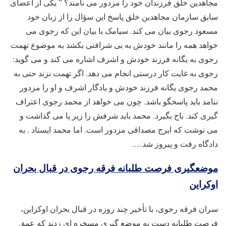
مجاهدین خلق فرزندان خود را مزدور می نامند؟ ” یکی از اعضای
سابق سازمان مجاهدین خلق پاسخ این سؤال را از زبان خود
مسعود رجوی بیان می کند. سیامک با بیان این که رجوی می
خواهد همه را مانند خودش به بی شرافتی بکشد به موضوع تهمت
رجوی به یگانه فرزند خودش و اشرف اشاره می کند و می گوید:
رجوی به غایت کار درستی انجام می دهد. اگر تهمت نزند حتی به
محمد رجوی یگانه فرزند خودش و یادگار اشرف و او را مزدور
ننامد باید پاسخگو باشد. چون می خواهد از محمد رجوی اعتراف
گیری کند. باج بگیرد. محمد باید شرفش را زیر پا می گذاشت و
می نوشت که ایرج مصداقی مزدور است. اما محمد ایستاد . به
دادگاه رفت و پیروز شد….
موضعگیری فرصت طلبانه فرقه رجوی در قبال بحران
اوکراین
سران فرقه رجوی، با تأخیر چند روزه در قبال بحران اوکراین،
فرصت طلبانه دست به موضع گیری مسخره ای زدند که عمق