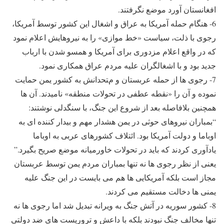
افغانستان آورد موضع نگرفتند.
6- هنگام حمله آمریکا به عراق و اشغال این کشور توسط آمریکا،
رجوی با ذلت، سیاست «خط موازی» را به نیروهایش اعلام نمود
که در واقع اعلام مزدوری برای آمریکا و همسو شدن با ارباب
جدید بود و با اشغالگران علیه مردم عراق همکاری نمود.
7- رجوی ها از حمله عربستان و متحدانش به کشور یمن حمایت
نموده و آن را «نقطه عطفی در تحولات منطقه» نامیدند. آن ها
همچنین بلافاصله بعد از شروع این جنگ، با سنگدلی نوشتند:
“بمباران نیروهای حوثی در یمن هشدار مهم و بیدار کننده ای به
اوباما و دولت آمریکا بود. ائتلاف کشورهای عربی به اوباما
یادآوری کردند که باید در تحولات خاورمیانه موضع صریح بگیرد.”
یعنی از نظر رجوی ها نه تنها بمباران مردم یمن توسط عربستان
مجاز است بلکه آمریکایی ها هم می بایست در این جنگ علیه
یمنی ها دخالت مستقیم می کردند.
8- کشور سوریه در آتش جنگ به ویرانه تبدیل شد اما رجوی ها نه
تنها مخالف جنگ نبودند بلکه با داعش و تروریست های ضد دولتی