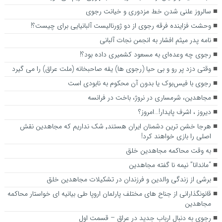
سالروز علنی شدن خط مزدوری و خیانت رجوی
وحشت فزاینده فرقه رجوی از دو ژورنالیست آلبانیایی برای چیست؟!
نامه پدر میثم افشار به انجمن نجات آلبانی
رجوی چه وعده‌ای به مسعود کشمیری داده بود؟!
وقتی دزد پر رو و بی حیا (رجوی ها) یقه صاحبخانه (ملت عراق) را می گیرد
رجوی با فیس‌بوک یا بدون آن محکوم به نابودی است
مجاهدین، شرم‎ساری در نروژ، باخت در فرانسه
ديروز ، اشرف پايدار!…امروز؟
هرجا خشن ترین دشمنان ایران هستند٬ شک نداریم که مجاهدین نقش
اصلی را بازی خواهند کرد!
به وقت محاکمه مجاهدین خلق
“ماندانا” نیمه نا گفته مجاهدین
برشی از زندگی والدین و فرزندان در تشکیلات مجاهدین خلق
قانونگذارانی از جناح های مختلف پارلمان اروپا طی بیانیه ای خواستار محاکمه
مجاهدین
رجوی به دنبال ارباب جدید در عراق – قسمت اول