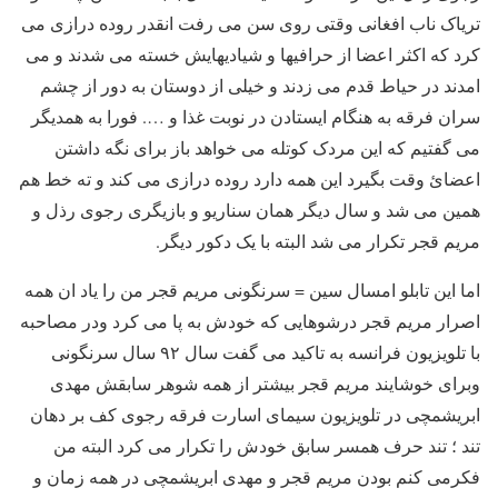
تریاک ناب افغانی وقتی روی سن می رفت انقدر روده درازی می
کرد که اکثر اعضا از حرافیها و شیادیهایش خسته می شدند و می
امدند در حیاط قدم می زدند و خیلی از دوستان به دور از چشم
سران فرقه به هنگام ایستادن در نوبت غذا و …. فورا به همدیگر
می گفتیم که این مردک کوتله می خواهد باز برای نگه داشتن
اعضائ وقت بگیرد این همه دارد روده درازی می کند و ته خط هم
همین می شد و سال دیگر همان سناریو و بازیگری رجوی رذل و
مریم قجر تکرار می شد البته با یک دکور دیگر.
اما این تابلو امسال سین = سرنگونی مریم قجر من را یاد ان همه
اصرار مریم قجر درشوهایی که خودش به پا می کرد ودر مصاحبه
با تلویزیون فرانسه به تاکید می گفت سال ۹۲ سال سرنگونی
وبرای خوشایند مریم قجر بیشتر از همه شوهر سابقش مهدی
ابریشمچی در تلویزیون سیمای اسارت فرقه رجوی کف بر دهان
تند ؛ تند حرف همسر سابق خودش را تکرار می کرد البته من
فکرمی کنم بودن مریم قجر و مهدی ابریشمچی در همه زمان و