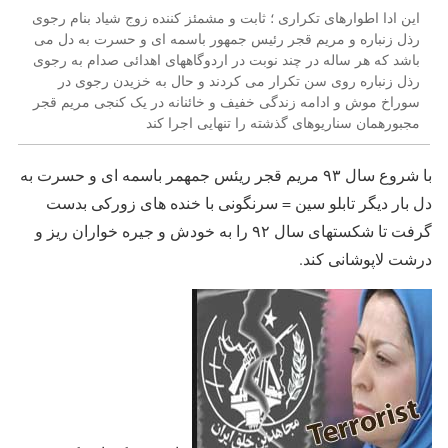
این ادا اطوارهای تکراری ؛ ثابت و مشمئز کننده زوج شیاد بنام رجوی
رذل زنباره و مریم قجر رئیس جمهور باسمه ای و حسرت به دل می
باشد که هر ساله در چند نوبت در اردوگاههای اهدائی صدام به رجوی
رذل زنباره روی سن تکرار می کردند و حال به خزیدن رجوی در
سوراخ موش و ادامه زندگی خفیف و خائنانه در یک کنجی مریم قجر
مجبورهمان سناریوهای گذشته را تنهایی اجرا کند
با شروع سال ۹۳ مریم قجر ریئس جمهمر باسمه ای و حسرت به
دل بار دیگر تابلو سین = سرنگونی با خنده های زورکی بدست
گرفت تا شکستهای سال ۹۲ را به خودش و جیره خواران ریز و
درشت لاپوشانی کند.