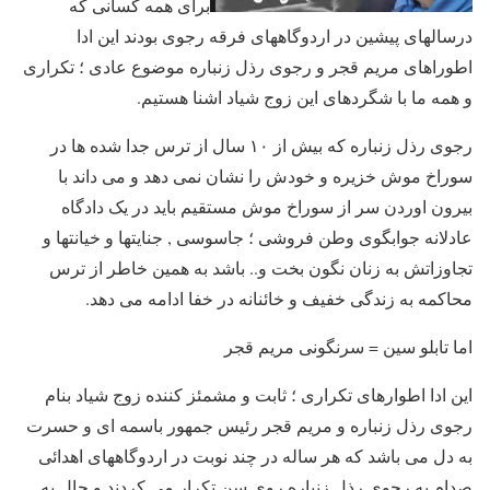
برای همه کسانی که
درسالهای پیشین در اردوگاههای فرقه رجوی بودند این ادا
اطوراهای مریم قجر و رجوی رذل زنباره موضوع عادی ؛ تکراری
و همه ما با شگردهای این زوج شیاد اشنا هستیم.
رجوی رذل زنباره که بیش از ۱۰ سال از ترس جدا شده ها در
سوراخ موش خزیره و خودش را نشان نمی دهد و می داند با
بیرون اوردن سر از سوراخ موش مستقیم باید در یک دادگاه
عادلانه جوابگوی وطن فروشی ؛ جاسوسی , جنایتها و خیانتها و
تجاوزاتش به زنان نگون بخت و.. باشد به همین خاطر از ترس
محاکمه به زندگی خفیف و خائنانه در خفا ادامه می دهد.
اما تابلو سین = سرنگونی مریم قجر
این ادا اطوارهای تکراری ؛ ثابت و مشمئز کننده زوج شیاد بنام
رجوی رذل زنباره و مریم قجر رئیس جمهور باسمه ای و حسرت
به دل می باشد که هر ساله در چند نوبت در اردوگاههای اهدائی
صدام به رجوی رذل زنباره روی سن تکرار می کردند و حال به