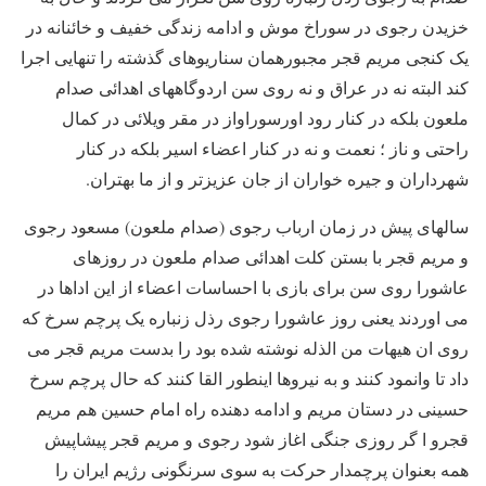
خزیدن رجوی در سوراخ موش و ادامه زندگی خفیف و خائنانه در
یک کنجی مریم قجر مجبورهمان سناریوهای گذشته را تنهایی اجرا
کند البته نه در عراق و نه روی سن اردوگاههای اهدائی صدام
ملعون بلکه در کنار رود اورسوراواز در مقر ویلائی در کمال
راحتی و ناز ؛ نعمت و نه در کنار اعضاء اسیر بلکه در کنار
شهرداران و جیره خواران از جان عزیزتر و از ما بهتران.
سالهای پیش در زمان ارباب رجوی (صدام ملعون) مسعود رجوی
و مریم قجر با بستن کلت اهدائی صدام ملعون در روزهای
عاشورا روی سن برای بازی با احساسات اعضاء از این اداها در
می اوردند یعنی روز عاشورا رجوی رذل زنباره یک پرچم سرخ که
روی ان هیهات من الذله نوشته شده بود را بدست مریم قجر می
داد تا وانمود کنند و به نیروها اینطور القا کنند که حال پرچم سرخ
حسینی در دستان مریم و ادامه دهنده راه امام حسین هم مریم
قجرو ا گر روزی جنگی اغاز شود رجوی و مریم قجر پیشاپیش
همه بعنوان پرچمدار حرکت به سوی سرنگونی رژیم ایران را