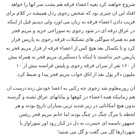
شروع خواهند کرد بقیه اعضاء فرقه هم پشت سر انها را خواهد
افتاد این ان چیزی بود که شخص رجوی رذل همیشه در کلام برای
فریب دادن اعضاء فرقه به زبان می اورد ولی دیدیم قبل از اینکه
در عراق ترقه ای در شود رجوی به سوراخی خزید و مریم قجر
هم به همراه سوگلی های تشکیلات فرقه رجوی به پاریس فرار
کرد و تا یکسال بعد هیچ کس از اعضاء فرقه از فرار مریم قجر به
پاریس خبر نداشتند تا اینکه با دستگیری مریم قجر به همراه بیش
از ۱۶۰ نفر از سران فرقه رجوی و پلیس فرانسه بیش از ۱۰
ملیون دلار پول نقد از اتاق خواب مریم قجر پیدا و ضبط کرد.
ان روزمعلوم شد رجوی چه رکبی به اعضا خودش زده درست ان
هم زمانیکه همه اعضاء در کوهها و بیابانهای عراق تشنه و گرسنه
بدون هیچ امکاناتی در زیر شدید ترین بمباران تاریخ بودند و هر
لحظه با مرگ چنگ در چنگ بودند اما خانم مریم قجر ریئس
جمهور باسمه ای حسرت به دل در کنار رود اور سوراواز با
شهردارها گل می گفت و گل می شنید!