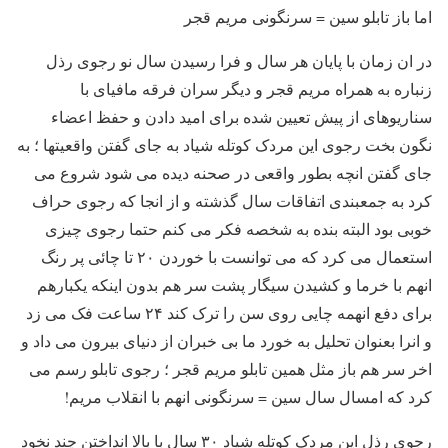
اما باز تابلو سین = سرنگونی مریم قجر
در ان زمان با پایان هر سال و فرا رسیدن سال نو رجوی رذل
زنباره به همراه مریم قجر و دیگر سران فرقه مافیای با
سناریوهای از پیش تعیین شده برای امید دادن و حفظ اعضاء
نگون بخت رجوی این مردک کوتله شیاد به جای گفتن واقعیتها ؛ به
جای گفتن انچه بطور واقعی در صحنه دیده می شود شروع می
کرد به جمعبندی اتفاقات سال گذشته و از انجا که رجوی حراف
خوبی بود البته بنده به شخصه فکر می کنم حتما رجوی چیزی
استعمال می کرد که می توانست با خوردن ۲۰ تا چائی پر رنگ
انهم با خرما و کشیدن سیگار پشت سر هم بدون اینکه یکبارهم
برای دفع انهمه چایی روی سن را ترک کند ۲۴ ساعت فک می زد
و انرا بعنوان تحلیل به خورد ما بی خبران از دنیای بیرون می داد و
اخر سر هم باز مثل همین تابلو مریم قجر ؛ رجوی تابلو رسم می
کرد که امسال سال سین = سرنگونی انهم با انقلاب مریم!
رجوی رذل این مردک کوتله شیاد ۳۰ سال با بالا انداختن چند نخود