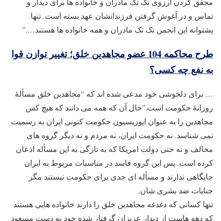
محقق کردن آرزوی تک تک مادران و خانواده ها برای دیدار و
تماس و در آغوش گرفتن فرزندانشان عهد بسته است. تنها
پشتوانه این انجمن تک تک مادران و همه خانواده ها هستند….”
طرح محاکمه 104 عضو مجاهدین خلق؛ تغییر توازن قوا
به نفع چه کسی؟
… برای دلخوشی خود مدعی شده اند که “مجاهدین خلق مسأله‌ٔ
روزانه‌ٔ حکومت است.”حال آن که همه می دانند که هیچ کس
مجاهدین را به عنوان اپوزیسیون حکومت کنونی ایران به رسمیت
نمی شناسد. نه حکومت ایران، نه مردم و نه دیگر گروه های
مخالف و نه حتی دولت امریکا که به تازگی به این مسأله اذعان
کرده است. پس این گروه فاسد در مناسبات مربوط به ایران
جایگاهی ندارند و مسأله ای جدی برای حکومت نیستند مگر
جنایات ضد بشری شان.
تنها کسانی که دغدغه مجاهدین خلق را دارند خانواده هایی هستند
که دهه هاست از دیدار عزیزان گرفتار شده خود به دست مسعود