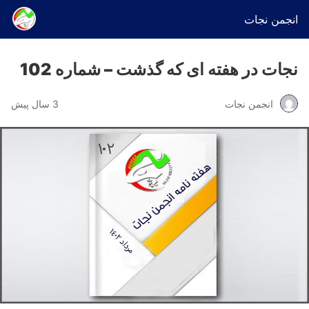
انجمن نجات
نجات در هفته ای که گذشت – شماره 102
انجمن نجات
3 سال پیش