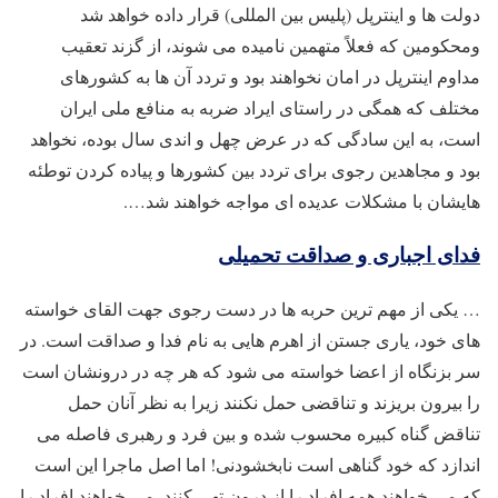
دولت ها و اینترپل (پلیس بین المللی) قرار داده خواهد شد
ومحکومین که فعلاً متهمین نامیده می شوند، از گزند تعقیب
مداوم اینترپل در امان نخواهند بود و تردد آن ها به کشورهای
مختلف که همگی در راستای ایراد ضربه به منافع ملی ایران
است، به این سادگی که در عرض چهل و اندی سال بوده، نخواهد
بود و مجاهدین رجوی برای تردد بین کشورها و پیاده کردن توطئه
هایشان با مشکلات عدیده ای مواجه خواهند شد….
فدای اجباری و صداقت تحمیلی
… یکی از مهم ترین حربه ها در دست رجوی جهت القای خواسته
های خود، یاری جستن از اهرم هایی به نام فدا و صداقت است. در
سر بزنگاه از اعضا خواسته می شود که هر چه در درونشان است
را بیرون بریزند و تناقضی حمل نکنند زیرا به نظر آنان حمل
تناقض گناه کبیره محسوب شده و بین فرد و رهبری فاصله می
اندازد که خود گناهی است نابخشودنی! اما اصل ماجرا این است
که می خواهند همه افراد را از درون تهی کنند. می خواهند افراد را