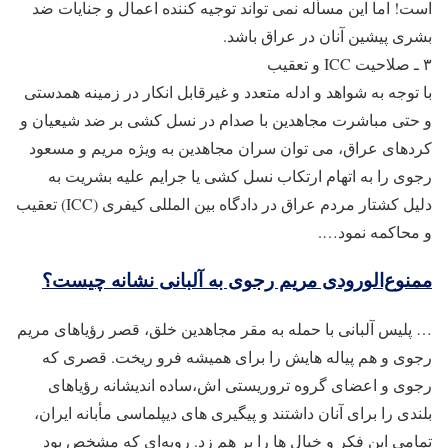
است! اما این مسأله نمی تواند توجیه کننده اعمال و جنایات ضد
بشری پیشین آنان در عراق باشد.
۳ ‍ـ صلاحیت ICC و تعقیب
با توجه به شواهد و ادله متعدد و غیرقابل انکار در زمینه همدستی
و حتی مباشرت مجاهدین با صدام در نسل کشی بر ضد شیعیان و
کردهای عراق، می توان سران مجاهدین به ویژه مریم و مسعود
رجوی را به اتهام ارتکاب نسل کشی یا جرایم علیه بشریت به
دلیل کشتار مردم عراق در دادگاه بین المللی کیفری (ICC) تعقیب
و محاکمه نمود….
ممنوع‌الورودی مریم رجوی به آلبانی نشانه چیست؟
… پلیس آلبانی با حمله به مقر مجاهدین خلق، قصر رؤیاهای مریم
رجوی و هم‌ پیاله‌ هایش را برای همیشه فرو ریخت. قصری که
رجوی و اعضای گروه تروریستی ‌اش،ساده ‌اندیشانه رؤیاهای
بلندی را برای آنان داشتند و پیگیری ‌های دیپلماسی ‌مأبانه ایران،
تمامی این فکر و خیال ها را بر هم زد. رویه‌ای که مشخص بود