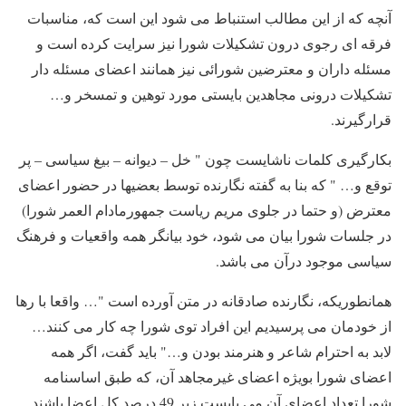
آنچه که از این مطالب استنباط می شود این است که، مناسبات
فرقه ای رجوی درون تشکیلات شورا نیز سرایت کرده است و
مسئله داران و معترضین شورائی نیز همانند اعضای مسئله دار
تشکیلات درونی مجاهدین بایستی مورد توهین و تمسخر و…
قرارگیرند.
بکارگیری کلمات ناشایست چون " خل – دیوانه – بیغ سیاسی – پر
توقع و… " که بنا به گفته نگارنده توسط بعضیها در حضور اعضای
معترض (و حتما در جلوی مریم ریاست جمهورمادام العمر شورا)
در جلسات شورا بیان می شود، خود بیانگر همه واقعیات و فرهنگ
سیاسی موجود درآن می باشد.
همانطوریکه، نگارنده صادقانه در متن آورده است "… واقعا با رها
از خودمان می پرسیدیم این افراد توی شورا چه کار می کنند…
لابد به احترام شاعر و هنرمند بودن و…" باید گفت، اگر همه
اعضای شورا بویژه اعضای غیرمجاهد آن، که طبق اساسنامه
شورا تعداد اعضای آن می بایست زیر 49 درصد کل اعضا باشند