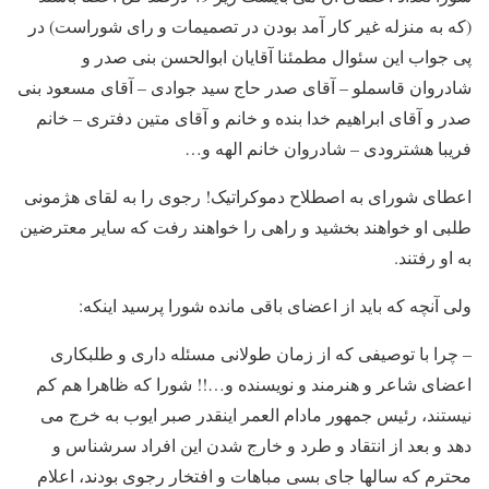
(که به منزله غیر کار آمد بودن در تصمیمات و رای شوراست) در
پی جواب این سئوال مطمئنا آقایان ابوالحسن بنی صدر و
شادروان قاسملو – آقای صدر حاج سید جوادی – آقای مسعود بنی
صدر و آقای ابراهیم خدا بنده و خانم و آقای متین دفتری – خانم
فریبا هشترودی – شادروان خانم الهه و…
اعطای شورای به اصطلاح دموکراتیک! رجوی را به لقای هژمونی
طلبی او خواهند بخشید و راهی را خواهند رفت که سایر معترضین
به او رفتند.
ولی آنچه که باید از اعضای باقی مانده شورا پرسید اینکه:
– چرا با توصیفی که از زمان طولانی مسئله داری و طلبکاری
اعضای شاعر و هنرمند و نویسنده و…!! شورا که ظاهرا هم کم
نیستند، رئیس جمهور مادام العمر اینقدر صبر ایوب به خرج می
دهد و بعد از انتقاد و طرد و خارج شدن این افراد سرشناس و
محترم که سالها جای بسی مباهات و افتخار رجوی بودند، اعلام