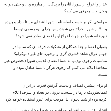
عذ ر و اخراج از شورا، آنان را بریدگان از مبارزه و… و حتی دیوانه
و خل و… معرفی می کند؟
– راستی اگر بر حسب اساسنامه شورا اعضای مسئله دار و بریده
و…!! از شورا اخراج می شوند، پس چرا بیانیه رسمی توسط
دبیرخانه شورا در جهت اخراج این اعضای صادر نمی شود؟
بعنوان اعضا و جدا شدگان از تشکیلات فرقه ای که سالها در
جهنم عراق شاهد قشری گری و برخورد های غیر دموکراتیک
مناسبات رجوی بودیم، به شما اعضای قدیمی شورا (بخصوص غیر
مجاهد) اعلام می کنیم که رجوی هرگز با شما صادق نبوده و
نیست.
او برای پیشبرد اهداف و بدست گرفتن قدرت در ایران
(همانطوریکه بارها در نشست درونی در بغداد و اشرف اعلام
کرده بود) از شما بعنوان پل موقت برای عبور استفاده خواهد کرد.
انتخاب 51 در صد اعضای مجاهدی در شورا و خارج شدن یاران