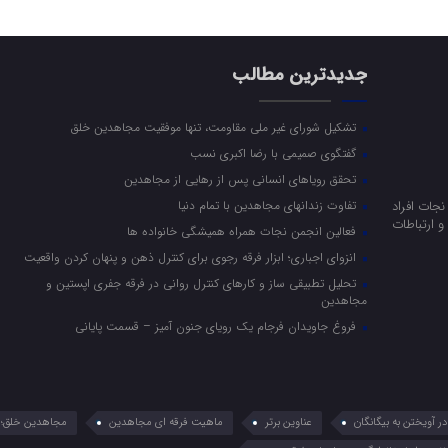
جدیدترین مطالب
تشکیل شورای غیر ملی مقاومت، تنها موفقیت مجاهدین خلق
گفتگوی صمیمی با رضا اکبری نسب
تحقق رویاهای انسانی پس از رهایی از مجاهدین
جات افراد
تفاوت زندانهای مجاهدین با تمام دنیا
 ارتباطات
فعالین انجمن نجات همراه همیشگی خانواده ها
انزوای اجباری؛ ابزار فرقه رجوی برای کنترل ذهن و پنهان کردن واقعیت
تحلیل تطبیقی ساز و کارهای کنترل روانی در فرقه جفری اپستین و
مجاهدین
فروغ جاویدان فرجام یک رویای جنون آمیز – قسمت پایانی
 آویختن به بیگانگان
عناوین برتر
ماهیت فرقه ای مجاهدین
مجاهدین خلق؛ 