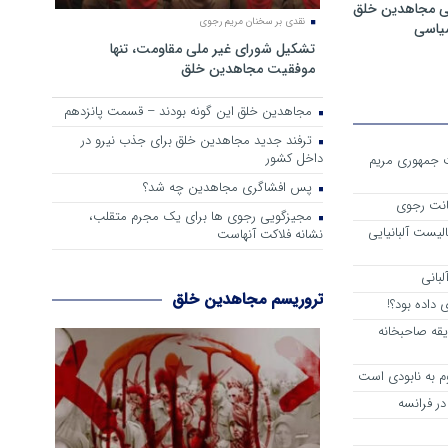
ی مجاهدین خلق
نقدی بر سخنان مریم رجوی
سیاسی
تشکیل شورای غیر ملی مقاومت، تنها
موفقیت مجاهدین خلق
مجاهدین خلق این گونه بودند – قسمت پانزدهم
ترفند جدید مجاهدین خلق برای جذب نیرو در
داخل کشور
ست جمهوری مریم
پس افشاگری مجاهدین چه شد؟
انت رجوی
مجیزگویی رجوی ها برای یک مجرم متقلب،
لیست آلبانیایی
نشانه فلاکت آنهاست
لبانی
تروریسم مجاهدین خلق
داده بود؟!
یقه صاحبخانه
م به نابودی است