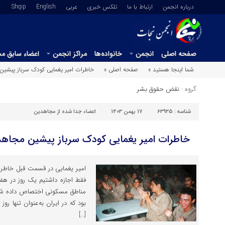
درباره انجمن
ارتباط با ما
تلکس خبری
عربي
English
Shqip
صفحه اصلی
انجمن
خانواده‌ها
مراکز انجمن
اعضاء سابق م
شما اینجا هستید »
صفحه اصلی »
خاطرات امیر یغمایی کودک سرباز پیش
گروه :
نقض حقوق بشر
شناسه :
63935
17 بهمن 1403
اعضاء جدا شده از مجاهدین
خاطرات امیر یغمایی کودک سرباز پیشین مجاه
امیر یغمایی در قسمت قبل خاطرات
فقط اجازه داشتیم یک روز در هفته 
مناطق مسکونی اختصاص داده شده 
بود که در ایران به‌عنوان تنها رو
[…]