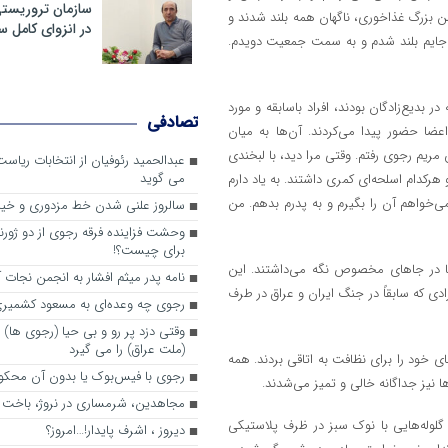
سازمان تروریست
ن بزرگ غذاخوری، ناگهان همه بلند شدند و
در انزوای کامل 
جایم بلند شدم و به سمت جمعیت دویدم.
 بدیع‌زادگان بودند، افراد باسابقه و مورد
تصادفی
ا حضور پیدا می‌کردند. آن‌ها به میان
ریم رجوی رفتم. وقتی مرا دید، با لبخندی
عبدالحمید رئوفیان از انتخابات ریا
می گوید
رکدام اسلحه‌ای کمری داشتند. به یاد دارم
ی‌خواهم آن را بگیرم و به پدرم بدهم. من
سالروز علنی شدن خط مزدوری و خی
وحشت فزاینده فرقه رجوی از دو ژورنا
برای چیست؟!
ها در جاهای مخصوص نگه می‌داشتند. این
نامه پدر میثم افشار به انجمن نجات آ
رادی که سابقاً در جنگ ایران و عراق در طرف
رجوی چه وعده‌ای به مسعود کشمیری 
وقتی دزد پر رو و بی حیا (رجوی ها) 
(ملت عراق) را می گیرد
ای خود را برای نظافت به اتاقی بردند. همه
رجوی با فیس‌بوک یا بدون آن محکو
نیز جداگانه خالی و تمیز می‌شدند.
مجاهدین، شرم‎ساری در نروژ، باخت در فرانسه
گلوله‌هایی با نوک سبز در ظرف پلاستیکی
ديروز ، اشرف پايدار!…امروز؟