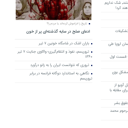
هرجا خشن ترین دشمنان ایران هستند٬ شک نداریم
ند کرد!
تاریخ را فراموش کرده‌اند یا مردم را؟
 تشکیلات
ادعای صلح در سایه گذشته‌ای پر از خون
باران اشک در شامگاه خونین 7 تیر
مان اروپا طی
تروریسم، نفوذ و انتقام‌گیری؛ واکاوی جنایت ۷ تیر
 – قسمت اول
۱۳۶۰
تروری که نتوانست ایران را به زانو درآورد
مشکل بوی
نگاهی به استاندارد دوگانه فرانسه در برابر
تروریسم
 آویو از
ی مقابله با
قوق بشر
مرحوم محمد