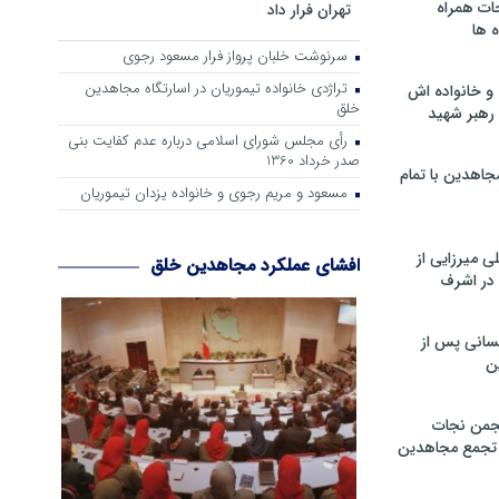
ات همراه
تهران فرار داد
 ها
سرنوشت خلبان پرواز فرار مسعود رجوی
تراژدی خانواده تیموریان در اسارتگاه مجاهدین
و خانواده اش
خلق
رهبر شهید
رأی مجلس شورای اسلامی درباره عدم كفایت بنی
صدر خرداد 1360
جاهدین با تمام
مسعود و مریم رجوی و خانواده یزدان تیموریان
 میرزایی از
افشای عملکرد مجاهدین خلق
در اشرف
سانی پس از
ن
جمن نجات
و تجمع مجاهدین