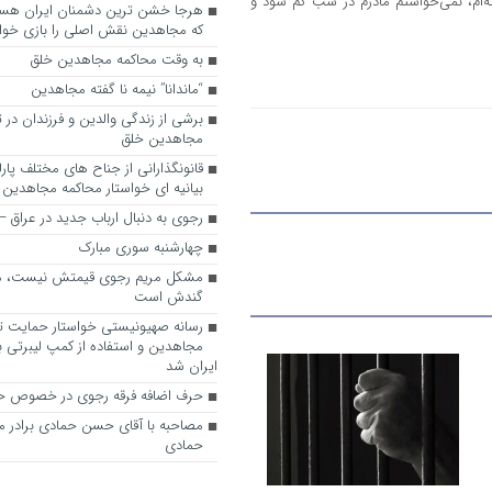
ه‌ام، نمی‌خواستم مادرم در شب گم شود و
که مجاهدین نقش اصلی را بازی خواه
به وقت محاکمه مجاهدین خلق
“ماندانا” نیمه نا گفته مجاهدین
برشی از زندگی والدین و فرزندان در
مجاهدین خلق
قانونگذارانی از جناح های مختلف پارل
بیانیه ای خواستار محاکمه مجاهدین
رجوی به دنبال ارباب جدید در عراق
چهارشنبه سوری مبارک
مشکل مریم رجوی قیمتش نیست، 
گندش است
رسانه صهیونیستی خواستار حمایت تل
مجاهدین و استفاده از کمپ لیبرتی برا
ایران شد
حرف اضافه فرقه رجوی در خصوص ح
مصاحبه با آقای حسن حمادی برادر 
حمادی