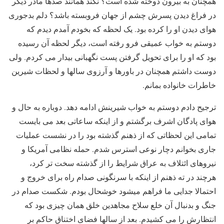
همچنان به بیرون دوخته شده است؟ نکند همانند صدها مادر دیگر
در فراغ دیدن پسرش چشم از جهان فروبسته باشد؟ دلم بدجوری
هوای دیدن او را کرده بود. یک لحظه که بخودم آمدم دیدم که
دوستم به خواب عمیقی فرو رفته است، دیگر لحظه آن رسیده
بود که او را برای تحویل گرفتن پست نگهبانی بیدار می کردم. ولی
دوست داشتم همچنان در باورها و آرزوی سالها و لحظات شیرین
خاطرات خانواده بمانم.
ترجیح دادم دوستم به خواب شیرینش ادامه دهد. دوباره به حال و
هوای پادگان اشرف برگشتم و از اینکه ساعاتی بعد می بایست
تمامی این لحظاتی که از ذهنم گذشته بود را در نشست عملیات
جاری بخوانم دچار نوعی استرس شدم. حمله نظامی آمریکا و
نیروهای ائتلاف به عراق شرایط را از گذشته سخت تر کرد،
هرچند در ته ذهنم از اینکه با سرنگونی صدام راه برای خروج و
احتمالا جدایی ما فراهم میشود خوشحال بودم. شکست صدام در
جنگ و بدنبال آن خلع سلاح مجاهدین خلق همان چیزی بود که
انتظارش را می کشیدم. بعد از سالها فضای اختناق حاکم بر