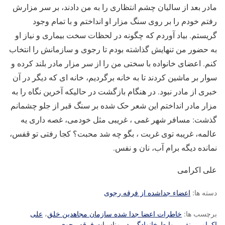
مادر بعد از سالیان چشم انتظاری را به من دادند، بر سر مزارش
رفتم خودم را بر روی سنگ مزار او انداختم و با تمام وجود
گریستم. بیاد آوردم که چگونه در لحظات سخت بیماری و نیاز او
به حضور من تنهایش گذاشته بودم تا رجوی و سازمانش را انتخاب
کنم. اعضای خانواده با سختی من را از سر مزار مادر بلند کرده و
سوار بر ماشین کردند تا به خانه برگردیم، خانه ای که دیگر در آن
خبری از مادر نبود. در هنگام بازگشت در حالیکه آخرین نگاه را به
مزار مادر انداختم این شعر حک شده بر سنگ قبر از جلو چشمانم
گذشت: مسافر شهر غمی ، غریبی مثل خودمی، غصه داری یه
عالمه، غریبه توی غربت ، بگو چه شد محبت؟ کجا رفتی تو قفس،
نمانده دیگه برام آب، نان و نفس.
علی اکرامی
دسته ها:
اعضاء جداشده از فرقه رجوی
برچسب ها:
خاطرات اعضا جدا شده سازمان مجاهدین خلق
،
علی
اکرامی
،
نفی روابط خانوادگی در مناسبات فرقه رجوی