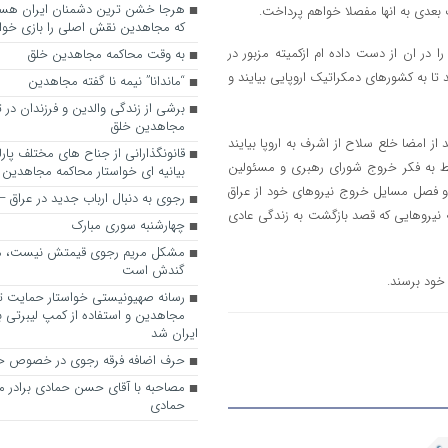
ت بعدی به انها مفصلا خواهم پرداخت.
که مجاهدین نقش اصلی را بازی خواه
ر ان از دست داده ام ازکمیته مزبور در
به وقت محاکمه مجاهدین خلق
 تا به کشورهای دمکراتیک اروپایی بیایند و
“ماندانا” نیمه نا گفته مجاهدین
برشی از زندگی والدین و فرزندان در
مجاهدین خلق
 امضا خلع سلاح از اشرف به اروپا بیایند
قانونگذارانی از جناح های مختلف پارل
قط به فکر خروج شورای رهبری و مسئولین
بیانیه ای خواستار محاکمه مجاهدین
ل و فصل مسایل خروج نیروهای خود از عراق
رجوی به دنبال ارباب جدید در عراق
 نیروهایی که قصد بازگشت به زندگی عادی
چهارشنبه سوری مبارک
مشکل مریم رجوی قیمتش نیست، 
گندش است
ه خود برسند.
رسانه صهیونیستی خواستار حمایت تل
مجاهدین و استفاده از کمپ لیبرتی برا
ایران شد
حرف اضافه فرقه رجوی در خصوص ح
مصاحبه با آقای حسن حمادی برادر 
حمادی