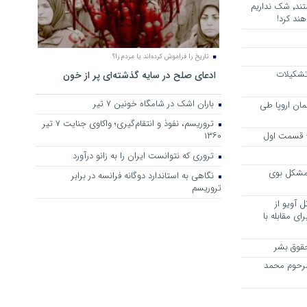
هرجا خشن ترین دشمنان ایران هستند٬ شک نداریم
ند کرد!
تاریخ را فراموش کرده‌اند یا مردم را؟
 تشکیلات
ادعای صلح در سایه گذشته‌ای پر از خون
باران اشک در شامگاه خونین 7 تیر
مان اروپا طی
تروریسم، نفوذ و انتقام‌گیری؛ واکاوی جنایت ۷ تیر
 – قسمت اول
۱۳۶۰
تروری که نتوانست ایران را به زانو درآورد
مشکل بوی
نگاهی به استاندارد دوگانه فرانسه در برابر
تروریسم
 آویو از
ی مقابله با
قوق بشر
مرحوم محمد