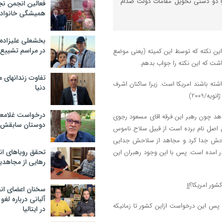
ا دو دستی تحویل مقامات دولت صدام
فعالین انجمن نج
همیشگی خانواده
بخشعلی علیزاده 
در مراسم تشییع 
 این نکته که توسط این کمیته (یعنی موضع
ت که این نکته را جواب بدهم.
تفاوت زندانهای م
اشته باشند امریکا است. زیرا ساکنان اشرف
دنیا
درخواست غلامعلی
دهد چون رهبر این فرقه اقای مسعود رجوی
دوستان سابقش 
 اصل نام برده است از قبیل سلاح ناموس
احش جدا کرد و مجاهد از سلاحش جدایی
تحقق رویاهای ان
 امده است. پس با این وجود رهبران این
رهایی از مجاهدی
شور امریکا؟إإ
سخنان اعضای ان
آلبانی درباره لغ
. پس این درخواست ازاین کشور تا زمانیکه
در ایتالیا