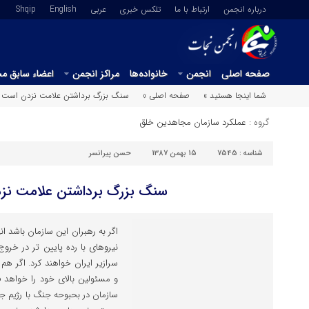
درباره انجمن
ارتباط با ما
تلکس خبری
عربي
English
Shqip
صفحه اصلی
انجمن
خانواده‌ها
مراکز انجمن
اعضاء سابق م
شما اینجا هستید »
صفحه اصلی »
سنگ بزرگ برداشتن علامت نزدن است
گروه :
عملکرد سازمان مجاهدین خلق
شناسه :
7545
15 بهمن 1387
حسن پیرانسر
سنگ بزرگ برداشتن علامت نز
اگر به رهبران این سازمان باشد 
نیروهای با رده پایین تر در خروج 
سرازیر ایران خواهند کرد. اگر ه
و مسئولین بالای خود را خواهد ف
سازمان در بحبوحه جنگ با رژیم ج