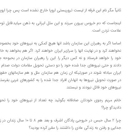
ثانیآ مگر نام این فرقه از لیست تروریستی اروپا خارج نشده است پس چرا اروپا 
اینجاست که دم خروس بیرون میزند و این مثل ایرانی به ذهن میاید:قابل توج
علامت نزدن است.
اساسا اگر به رهبران این سازمان باشد انها هیچ کمکی به نیروهای خود بخصوص 
نخواهند کرد و در نهایت انها را سرازیر ایران خواهند کرد. اگر هم بخواهد به
خود را خواهد فرستاد و نه کس دیگر را. این را رهبران سازمان در بحبوحه
دادند و حتی نیروهای جدا شده خود را دو دستی تحویل مقامات دولت صدام حسی
ایران مبادله شوند در صورتیکه ان زمان هم سازمان ملل و هم سازمانهای حقوق
در صورت تحویل نیروها به انها،ان افراد جدا شده را به کشورهای غربی بفرستن
نیروهای خود قائل نبودند و نیستند.
خانم مریم رجوی خودتان صادقانه بگوئید چه تعداد از نیروهای خود را ت
دادید؟و چرا؟
چرا 2 سال حبس در خروجی پادگا
جدایی و رفتن به زندگی عادی را داشتند را مقرر کرده بودید؟