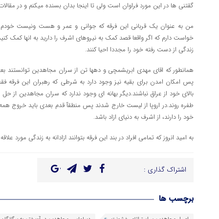
گقتنی ها در این مورد فراوان است ولی تا اینجا بدان بسنده میکنم و در مقالا
من به عنوان یک قربانی این فرقه که جوانی و عمر و هست ونیست خودم را د
خواست دارم که اگر واقعا قصد کمک به نیروهای اشرف را دارید به انها کمک کنید
زندگی از دست رفته خود را مجددا احیا کنند.
همانطور که اقای مهدی ابریشمچی و دهها تن از سران مجاهدین توانستند بعد از
پس امکان امدن برای بقیه نیز وجود دارد به شرطی که رهبران این فرقه ف
بالای خود از عراق نباشند.دیگر بهانه ای وجود ندارد که سران مجاهدین از ح
طفره روند.در اروپا از لیست خارج شدند پس منطقآ قدم بعدی باید خروج همه
خود را دارند، از اشرف به دنیای ازاد باشد.
به امید انروز که تمامی افراد در بند این فرقه بتوانند ازادانه به زندگی مورد علاق
اشتراک گذاری :
برچسب ها