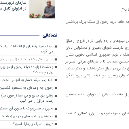
سازمان تروریست
در انزوای کامل 
نه؟إ
ه خانم مریم رجوی إإإ سنگ بزرگ برداشتن
تصادفی
نیروهای با رده پایین تر در خروج از عراق
عبدالحمید رئوفیان از انتخابات ریا
 خارج بفرستد شورای رهبری و مسئولین بالای
می گوید
 جنگ با رژیم جمهوری اسلامی بخوبی نشان
سالروز علنی شدن خط مزدوری و خی
ن میدادند تا با سربازان عراقی اسیر در
وحشت فزاینده فرقه رجوی از دو ژورنا
 بشری در عراق دفتر داشتند و میتوانستند
برای چیست؟!
د ولی رهبران این فرقه ارزشی برای زندگی
نامه پدر میثم افشار به انجمن نجات آ
رجوی چه وعده‌ای به مسعود کشمیری 
حویل مقامات عراقی در دوران صدام حسین
وقتی دزد پر رو و بی حیا (رجوی ها) 
(ملت عراق) را می گیرد
رجوی با فیس‌بوک یا بدون آن محکو
ن اشرف و بعد هم 8 تا 10 سال زندان در زندان مخوف ابو قریب برای کسانی که قصد
مجاهدین، شرم‎ساری در نروژ، باخت در فرانسه
ديروز ، اشرف پايدار!…امروز؟