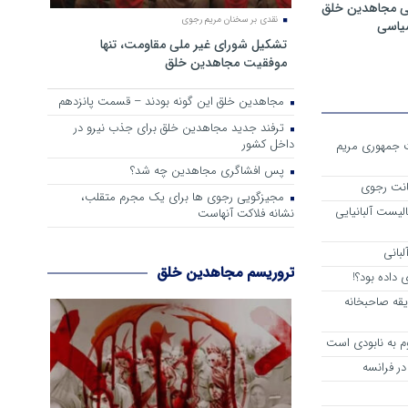
ی مجاهدین خلق
نقدی بر سخنان مریم رجوی
سیاسی
تشکیل شورای غیر ملی مقاومت، تنها
موفقیت مجاهدین خلق
مجاهدین خلق این گونه بودند – قسمت پانزدهم
ترفند جدید مجاهدین خلق برای جذب نیرو در
داخل کشور
ست جمهوری مریم
پس افشاگری مجاهدین چه شد؟
انت رجوی
مجیزگویی رجوی ها برای یک مجرم متقلب،
لیست آلبانیایی
نشانه فلاکت آنهاست
لبانی
تروریسم مجاهدین خلق
داده بود؟!
یقه صاحبخانه
م به نابودی است