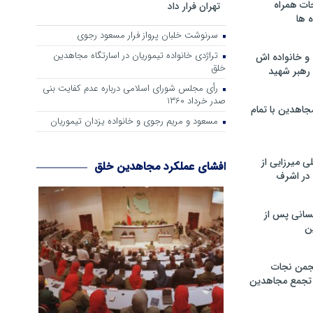
ات همراه
تهران فرار داد
 ها
سرنوشت خلبان پرواز فرار مسعود رجوی
تراژدی خانواده تیموریان در اسارتگاه مجاهدین
و خانواده اش
خلق
رهبر شهید
رأی مجلس شورای اسلامی درباره عدم كفایت بنی
صدر خرداد 1360
جاهدین با تمام
مسعود و مریم رجوی و خانواده یزدان تیموریان
 میرزایی از
افشای عملکرد مجاهدین خلق
در اشرف
سانی پس از
ن
جمن نجات
و تجمع مجاهدین