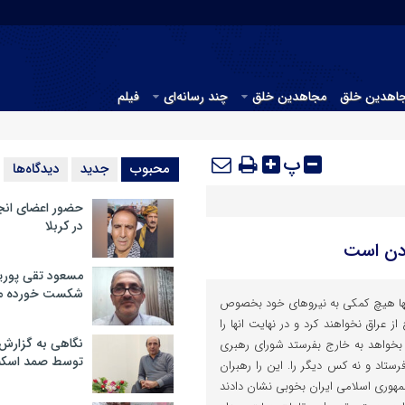
جاهدین خلق
مجاهدین خلق
چند رسانه‌ای
فیلم
پ
محبوب
جدید
دیدگاه‌ها
حضور اعضای انج
در کربلا
دن است
مسعود تقی پوریا
شکست خورده م
انها هیچ کمکی به نیروهای خود بخصوص
از عراق نخواهند کرد و در نهایت انها را
نگاهی به گزارش
م بخواهد به خارج بفرستد شورای رهبری
توسط صمد اسکن
رستاد و نه کس دیگر را. این را رهبران
مهوری اسلامی ایران بخوبی نشان دادند