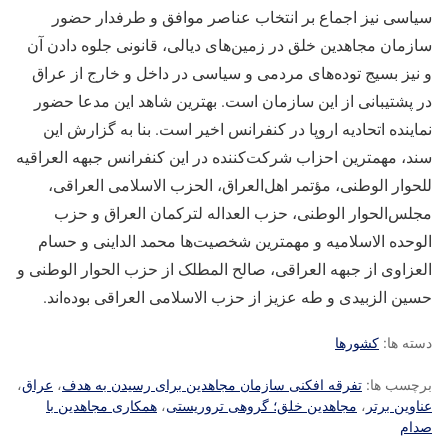
سیاسی نیز اجماع بر انتخاب عناصر موافق و طرفدار حضور
سازمان مجاهدین خلق در زمین‌های دیالی، قانونی جلوه دادن آن
و نیز بسیج توده‌های مردمی و سیاسی در داخل و خارج از عراق
در پشتیبانی از این سازمان است. بهترین شاهد این مدعا حضور
نماینده اتحادیه اروپا در کنفرانس اخیر است. بنا به گزارش این
سند، مهمترین احزاب شرکت‌کننده در این کنفرانس جبهه العراقیه
للحوار الوطنی، مؤتمر اهل‌العراق، الحزب الاسلامی العراقی،
مجلس‌الحوار الوطنی، حزب العداله لترکمان العراق و حزب
الوحده الاسلامیه و مهمترین شخصیت‌ها محمد ‌الداینی و حسام
العزاوی از جبهه العراقی، صالح المطلک از حزب الحوار الوطنی و
حسین الزبیدی و طه عزیز از حزب الاسلامی العراقی بوده‌اند.
دسته ها:
کشورها
برچسب ها:
تفرقه افکنی سازمان مجاهدین برای رسیدن به هدف
،
عراق
،
عناوین برتر
،
مجاهدین خلق؛ گروهی تروریستی
،
همکاری مجاهدین با
صدام