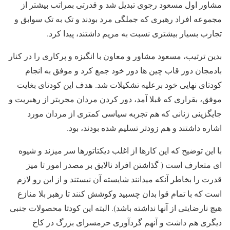
مشاور اول مسعود رجوی تبدیل شد و قدرتی بمراتب بیشتر از
مجموعه افراد رهبری که جملگی مرد بودند و تک به تک سوابق و
تجارب بسیار بیشتری نسبت به مریم داشتند، پیدا کرد.
بدین ترتیب، مسعود مشاور و معاون با انگیزه و پرکاری را در کنار
بادمجان دور قاب چین ها دور خود جمع کرد و موفق به انجام
کودتای نهایی خود برعلیه تشکیلات شد. هدف این کودتای بغایت
موفق، بقراری که قبلا آمد، دور کردن مردان مجربتر از رهبریت و
جایگزینی زنانی که هم تجربه سیاسی کمتری از مردان مورد
اشاره داشتند و هم زودتر تسلیم شده بودند، بود.
با این توضیح که این کارها از اغلب دیکتاتورها سر میزند و شیوه
ای متعارف است ( گذاشتن افراد نالایق بر مصدر امور تا میز
قدرت را بخاطر آنکه میدانند شایسته آن نیستند و از این رو لازم
است که با تمام قوا بدان چسبید وکوشش کنند تا رهبر بلا منازع
هیچ نارضایتی از آنها نداشته باشد). البته این کودتا محصولات جنبی
دیگری هم داشت و آنهم گردآوری حرمسرای بزرگ در کاخ