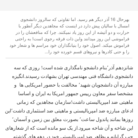
بهرحال 16 آذر دیگر هم رسید. اما تفاوتی که سالروز دانشجوی
امسال با سالیان پیش دارد در اینست که مجاهدین دیگر آنطور با
حرارت و دو آتیشه از این روز یاد نمیکنند. چرا که منافعشان را در
فراموشی این روز میدانند واین ذات فرقه رجوی است! به راحتی
فراموش میکند. اصول خود را بنیانگذاران خود مراسم ها و شعار خود
را و حتی کادرها و نیروهای قسم خورده خود را...
شانزدهم آذر٬بنام دانشجو نامگذاری شده است! روزی که سه
دانشجوی دانشگاه فنی مهندسی تهران بشهادت رسیدند.انگیزه
مبارزه آن دانشجویان شهید٬ مخالفت با حضور امریکایی ها و
مشخصا سفر معاون رییس جمهور امریکا به ایران و اساسا
ماهیتی ضد امپریالیستی داشت!سازمان مجاهدین که زمانی
ادعای مبارزه ضد امپریالیستی و ماهیتی ضد استثماری داشت٬این
روزها بمانند پاندول ساعت٬ بصورت معلق بین زمین و آسمان٬
این شاخه و آن شاخه میرود.از یک سو مانده است که از شعارهای
چپ گرایانه و بظاهر ضد امپریالیستی خود در دهه های گذشته