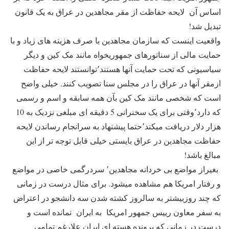
اساس آن لایحه حفاظت از مقر مجاهدین در عراق به یک قانون
تبدیل شد!
واقعیت اینست که سازمان مجاهدین با صرف هزینه های زیاد و با
حمایت مالی از سناتورهای جمهوریخواه مانند مک کین و دیگر
سیاسیونی که تحت حمایت آنها هستند٬توانستند لایحه حفاظت
ازمقر آنها در عراق را در مجلس سنا تصویب کنند. خیلی واضح
است که شخصی مانند مک کین بآن همه سابقه و اسم و رسمی
که دارد٬وقتی برای یک سخنرانی 5 دقیقه ای مبلغی نزدیک به 10
هزار دلار دریافت میکند٬حتما پیشنهاد به سرانجام رساندن لایحه
حفاظت مجاهدین در عراق بایستی خیلی قابل توجه تر از این
مبالغ باشد!
بغیراز مواضع بی خردانه مجاهدین٬ سردرگمی خاصی در مواضع
و رفتار امریکا هم مشاهده میشود. برای مثال درست در زمانی
که چند روزبیشتر به سالروز کشته شدن سه دانشجو در اعتراض
به سفر معاون رییس جمهور امریکا به ایران نمانده است و
درست در زمانی که پرونده هسته ای ایران علارغم تمامی