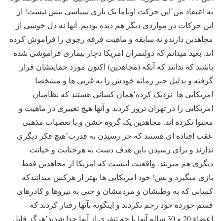
به اعتقاد من٬این حرکت اوباما یک بازی سیاسی بیش نیست! از
این حرکات در مواردی دیگر هم دیده بودیم. آنها نه دل خوشی از
مجاهدین دارندو نه سابقه و ماهیت فرقه رجوی را فراموش کرده
اند. بعید میدانم که دولتمران امریکا دچار بیماری فراموشی شده
باشند که ندانند که آنکه (مجاهدین) اکنون مورد حمایتشان قرار
گرفته و بدلیل جبر زمانه خودش را به غربی ها و مشخصا
امریکایی ها نزدیک کرده٬همان کسانی هستند که نظامیان
امریکایی را در تهران ترور کردند و آنها هیچ تغییری در ماهیت و
محتوا نکرده اند. مجاهدین یک گروه خشن و با تعصبات مذهبی
عقب افتاده ای هستند که جز رسیدن به قدرت٬هیچ فکر دیگری
ندارند و برای رسیدن باین هدف دست به هرجنایت و خیانت
دیگری هم میزنند. واقعیت اینست که امریکا از مجاهدین فقط
بازی میگیرد و بس! خود امریکایی ها بهتر از هرکس میدانندکه
کسانی که به وطنشان و مردمشان و حتی به نیروها و کادرهای
قسم خورده خود رحم نکردند و اینگونه بآنها رفتار کردند که
اعضاء 20 و 30 ساله آنها با چه تنفری از آنها جدا شدند٬هرگز قابل