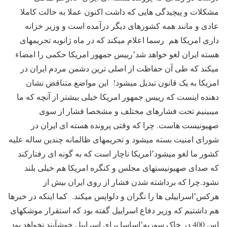
مشکلات و پیچیدگی هایی که داشت اکنون عملا به حالت کاملا
عادی و مانند همه کشورهای دیگر درآمده است و وزیر خزانه
داری امریکا هم رسما اعلام میکند که در ماه ژانویه تحریمهای
هسته ایران لغو خواهد شد٬رییس جمهور امریکا حکمی را امضاء
میکند که طی آن حفاظت از اصلی ترین دشمن مردم ایران در
امریکا به یک قانون تبدیل میشود! این مواضع متناقض نشان
دهنده اینست که رییس جمهور امریکا خیلی بیشتر از آنچه که ما
میبینیم تحت فشارهای مختلف و مشخصا فشار از سوی
صهیونیست هاست. چرا که وقتی پرونده هسته ای ایران در
شورای امنیت بسته میشود و تحریمهای ظالمانه چندین ساله علیه
کشور ما لغو میشود٬امریکا ناچار است که به گونه ای رفتارکند
که صدای صهیونیستهای مجلس و کنگره امریکا هم خیلی بلند
نشود.چرا که برداشته شدن فشار از روی ایران بیش از
هرکس٬اسراییلی ها را نگران و دلواپس میکند. کما اینکه در خبرها
هم داشتیم که وزیر دفاع اسراییل گفته بود که استقرار موشکهای
اس 400 در خاک سوریه٬اساسا برای اسراییل خوشآیند نخواهد بود.