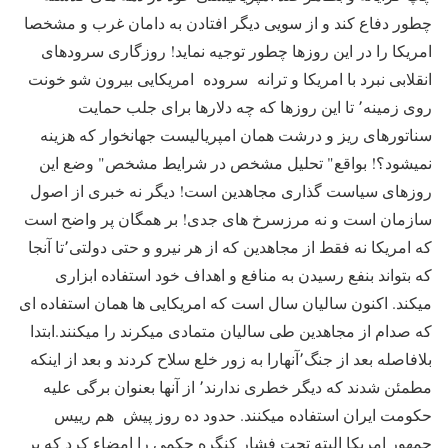
چطور دفاع کند و از سویی دیگر افتادن به دامان غرب و مشخصا
امریکا را در این روزها چطور توجیه نماید! روزگاری سرودهای
انقلابی نبرد با امریکا و ترانه سروده امریکایی بیرون شو خونت
روی زمینه٬ تا این روزها که چه دلارها برای جلب حمایت
سناتورهای ریز و درشت همان امپریالیست جهانخوار که هزینه
نمیشود؟! بواقع" تحلیل مشخص در شرایط مشخص" وضع این
روزهای سیاست گذاری مجاهدین است! دیگر نه خبری از اصول
سازمان است و نه مرزسرخ های جدی! بر همگان پر واضح است
که امریکا نه فقط از مجاهدین که از هر نیرو و حتی دولتی٬تا آنجا
که بتواند بنفع رسیدن به منافع و اهداف خود استفاده ابزاری
میکند. اکنون سالیان سال است که امریکایی ها همان استفاده ای
که صدام از مجاهدین طی سالیان متمادی میکرند را میکنند.ابتدا
بلافاصله بعد از جنگ٬آنهارا به زور خلع سلاح کردند و بعد از اینکه
مطمئن شدند که دیگر خطری ندارند٬ از آنها بعنوان برگی علیه
حکومت ایران استفاده میکنند. حدود ده روز پیش هم رییس
جمهور امریکا البته تحت فشار کنگره حکمی را امضاء کرد که بر