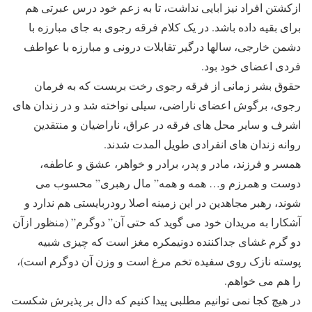
ازکشتن افراد نیز ابایی نداشت، تا به زعم خود درس عبرتی هم
برای بقیه داده باشد. در یک کلام فرقه رجوی به جای مبارزه با
دشمن خارجی، سالها درگیر تقابلات درونی و مبارزه با عواطف
فردی اعضای خود بود.
حقوق بشر زمانی از فرقه رجوی رخت بربست که به فرمان
رجوی، برگوش اعضای ناراضی، سیلی نواخته شد و در زندان های
اشرف و سایر محل های فرقه در عراق، ناراضیان و منتقدین
روانه زندان های انفرادی طویل المدت شدند.
همسر و فرزند، مادر و پدر، برادر و خواهر، عشق و عاطفه،
دوست و همرزم و… همه و همه” مال رهبری” محسوب می
شوند، رهبر مجاهدین در این زمینه اصلا رودربایستی هم ندارد و
آشکارا به مریدان خود می گوید که حتی آن” دوگرم” (منظور ازآن
دو گرم غشای جداکننده دونیمکره مغز است که چیزی شبیه
پوسته نازک روی سفیده تخم مرغ است و وزن آن دوگرم است)،
را هم می خواهم.
در هیچ کجا نمی توانیم مطلبی پیدا کنیم که دال بر پذیرش شکست