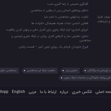
گفتگوی صمیمی با رضا اکبری نسب
تحقق رویاهای انسانی پس از رهایی از مجاهدین
جات افراد
تفاوت زندانهای مجاهدین با تمام دنیا
 ارتباطات
فعالین انجمن نجات همراه همیشگی خانواده ها
انزوای اجباری؛ ابزار فرقه رجوی برای کنترل ذهن و پنهان کردن واقعیت
تحلیل تطبیقی ساز و کارهای کنترل روانی در فرقه جفری اپستین و
مجاهدین
فروغ جاویدان فرجام یک رویای جنون آمیز – قسمت پایانی
 آویختن به بیگانگان
عناوین برتر
ماهیت فرقه ای مجاهدین
مجاهدین خلق؛ 
نفی روابط خانوادگی در مناسبات فرقه رجوی
حه اصلی
تلکس خبری
درباره
ارتباط با ما
عربي
English
Shqip