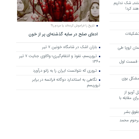
هرجا خشن ترین دشمنان ایران هستند٬ شک نداریم
ند کرد!
تاریخ را فراموش کرده‌اند یا مردم را؟
 تشکیلات
ادعای صلح در سایه گذشته‌ای پر از خون
باران اشک در شامگاه خونین 7 تیر
مان اروپا طی
تروریسم، نفوذ و انتقام‌گیری؛ واکاوی جنایت ۷ تیر
 – قسمت اول
۱۳۶۰
تروری که نتوانست ایران را به زانو درآورد
مشکل بوی
نگاهی به استاندارد دوگانه فرانسه در برابر
تروریسم
 آویو از
ی مقابله با
قوق بشر
مرحوم محمد