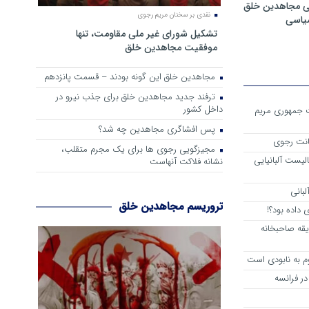
ی مجاهدین خلق
نقدی بر سخنان مریم رجوی
سیاسی
تشکیل شورای غیر ملی مقاومت، تنها
موفقیت مجاهدین خلق
مجاهدین خلق این گونه بودند – قسمت پانزدهم
ترفند جدید مجاهدین خلق برای جذب نیرو در
داخل کشور
ست جمهوری مریم
پس افشاگری مجاهدین چه شد؟
انت رجوی
مجیزگویی رجوی ها برای یک مجرم متقلب،
لیست آلبانیایی
نشانه فلاکت آنهاست
لبانی
تروریسم مجاهدین خلق
داده بود؟!
یقه صاحبخانه
م به نابودی است