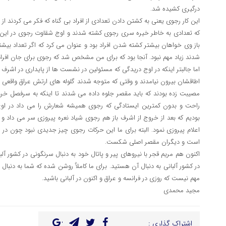
درگیری کشیده شد.
این کار رجوی یعنی به کشتن دادن تعدادی از افراد بی گناه که فکر می کردند 
که تعدادی به خاطر خیره سری رجوی کشته شدند و اوج شقاوت رجوی در این بو
باز وی خواهان بیشتر کشته شدن افراد بود و عنوان می کرد که اگر تعداد بی
شدند زیاد مهم نبود. آنجا بود که برای من مشخص شد که رجوی برای جان اف
اما جالبتر اینکه در اوج دریدگی که مسئولین در نشست ها از پایداری در اشرف
اطاقشان بیرون نیامدند و وقتی که متوجه شدند گلوله های ارتش عراق واقعی 
مصیبت زده بودند که باید مقصر جلوه داده می شدند تا اینکه به سرفصل خر
راحت و بدون کمترین ایستادگی که رجوی همیشه شعارش را می داد در اوج
بودیم که بعد از خروج از اشرف باز هم رجوی شیاد نعره پیروزی سر می داد و د
اعلام پیروزی نمود. البته برای ما این حرکات رجوی چیز جدیدی نبود چون در
است و دیگران مقصر اصلی شکست.
اکنون هم مریم قجر با نیروهای پیر و پاتال خود به دنبال سرنگونی در کشور آل
در کشور آلبانی به دنبال آن هستید. برای ما کاملاٌ روشن شده که شما به دنبا
مهم نیست که روزی در فرانسه و عراق و اکنون در آلبانی باشید.
مجید محمدی
اشتراک گذاری :