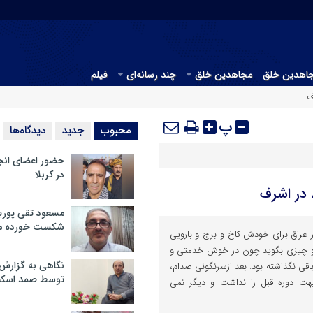
جاهدین خلق
مجاهدین خلق
چند رسانه‌ای
فیلم
پ
محبوب
جدید
دیدگاه‌ها
حضور اعضای انج
در کربلا
مسعود تقی پوریا
شکست خورده م
 عراق برای خودش کاخ و برج و بارویی
و چیزی بگوید چون در خوش خدمتی و
نگاهی به گزارش
قی نگذاشته بود. بعد ازسرنگونی صدام،
توسط صمد اسکن
هت دوره قبل را نداشت و دیگر نمی