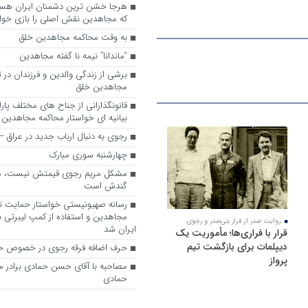
که مجاهدین نقش اصلی را بازی خواه
به وقت محاکمه مجاهدین خلق
“ماندانا” نیمه نا گفته مجاهدین
برشی از زندگی والدین و فرزندان در
مجاهدین خلق
قانونگذارانی از جناح های مختلف پارل
بیانیه ای خواستار محاکمه مجاهدین
رجوی به دنبال ارباب جدید در عراق
چهارشنبه سوری مبارک
مشکل مریم رجوی قیمتش نیست، 
گندش است
رسانه صهیونیستی خواستار حمایت تل
مجاهدین و استفاده از کمپ لیبرتی برا
روایت صدر از فرار بنی‌صدر و رجوی
ایران شد
قرار با فراری‌ها؛ مأموریت یک
دیپلمات برای بازگشت تیم
حرف اضافه فرقه رجوی در خصوص ح
پرواز
مصاحبه با آقای حسن حمادی برادر 
حمادی