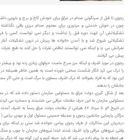
رجوی تا قبل از سرنگونی صدام در عراق برای خودش کاخ و برج و بارویی دا
چون در خوش خدمتی و مزدوری برای معدوم صدام مرزی باقی نگذاشته بو
تشکیلاتش آن ابهت دوره قبل را نداشت و دیگر نمی توانست کسی را فر
تشکیلاتی شروع شد و با آمدن خانواده ها ریزش در درون تشکیلات آغاز 
نفراتش می زد و اینکه نمی توانستند تناقض نفرات را حل کنند به طبع نفرات ر
پیش می گرفتند.
رجوی در مورد اشرف و اینکه مرز سرخ ماست حرفهای زیادی زده بود و بیشتر ب
را ترک می کرد انگار شکست سختی خورده است به همین خاطر همیشه در 
این بود که به افراد بقبولاند که ترک اشرف مساوی با مرگ است و حتی اگر مجب
جانشان را بدهند.
بعد از شکل گیری دولت عراق به مسئولین سازمان دستور داده شد که در مد
مسئولین سازمان به این حرف مقامات عراقی می خندیدند و مسخره می کردند
در تاریخ 4و 5 مرداد 86 هیئتی از مقامات دولت عراق رسماٌ به ا
مژگان پارسایی جانشین رجوی و صدیقه حسینی مسئول اول و مهدی براعی (
درجریان این مذاکرات از طرف رجوی پیامی خوانده شد مبنی بر اینکه برا
وقتی نیروهای عراقی وارد اشرف شدند ابتدا نیروهای سازمان با چوب و سنگ و
هر لحظه به ما پیام داده می شد که باید حمله کنیم و این گونه بود که دیگر مذا