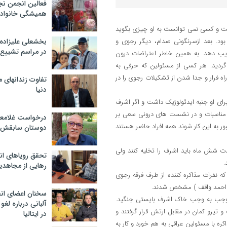
فعالین انجمن نج
همیشگی خانواده
شت و کسی نمی توانست به او چیزی بگوید
د. بعد ازسرنگونی صدام، دیگر رجوی و
بخشعلی علیزاده 
در مراسم تشییع 
یب دهد. به همین خاطر اعتراضات درون
گردید. هر کسی از مسئولین که حرفی به
اه فرار و جدا شدن از تشکیلات رجوی را در
تفاوت زندانهای م
دنیا
رای او جنبه ایدئولوژیک داشت و اگر اشرف
مناسبات و در نشست های درونی سعی بر
درخواست غلامعلی
ور به این کار شوند همه افراد حاضر هستند
دوستان سابقش 
ت شش ماه باید اشرف را تخلیه کنند ولی
تحقق رویاهای ان
.
رهایی از مجاهدی
شرف آمدند که نفرات مذاکره کننده از طرف فرقه رجوی
 احمد واقف ) مشخص شدند.
سخنان اعضای ان
ی وجب به وجب خاک اشرف بایستی جنگید.
آلبانی درباره لغ
 تیرو کمان در مقابل ارتش قرار گرفتند و
در ایتالیا
کره با مسئولین عراقی به هم خورد و کار به