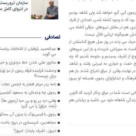
سازمان تروریست
در انزوای کامل 
از رجوی آبی گرم خواهد شد ولی شاهد بودیم
د که با وجود کشته شدن تعدادی از افراد
شتری هم در مقابل نیروهای عراقی کشته می
رادش هیچگونه ارزشی قائل نیست.
تصادفی
 حرف می زدند در روز عمل هیچ کدامشان از
عبدالحمید رئوفیان از انتخابات ریا
است به سوراخی خزیدند و باز این نیروهای
می گوید
وج از اشرف رسیدیم و متوجه شدیم که چه
سالروز علنی شدن خط مزدوری و خی
 خفت و خواری به لیبرتی رفتند و شاهد
وحشت فزاینده فرقه رجوی از دو ژورنا
ر نهایت وقتی از عراق اخراج شدند باز هم
برای چیست؟!
 فرهنگ و ایدئولوژی رجوی همیشه او پیروز
نامه پدر میثم افشار به انجمن نجات آ
رجوی چه وعده‌ای به مسعود کشمیری 
بانی است شما در عراق چکار کردید که اکنون
ل زندگی شاهانه خود می باشید و برایتان هم
وقتی دزد پر رو و بی حیا (رجوی ها) 
(ملت عراق) را می گیرد
رجوی با فیس‌بوک یا بدون آن محکو
مجاهدین، شرم‎ساری در نروژ، باخت در فرانسه
ديروز ، اشرف پايدار!…امروز؟