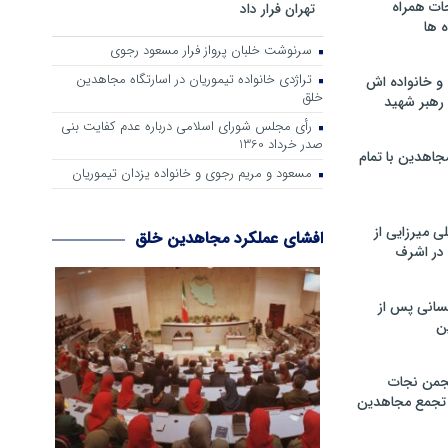
ات همراه
تهران فرار داد
 ها
سرنوشت خلبان پرواز فرار مسعود رجوی
تراژدی خانواده تیموریان در اسارتگاه مجاهدین
و خانواده اش
خلق
رهبر شهید
رأی مجلس شورای اسلامی درباره عدم كفایت بنی
صدر خرداد 1360
جاهدین با تمام
مسعود و مریم رجوی و خانواده یزدان تیموریان
 میرزایی از
افشای عملکرد مجاهدین خلق
در اشرف
سانی پس از
ن
جمن نجات
و تجمع مجاهدین