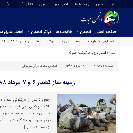
درباره انجمن
ارتباط با ما
تلکس خبری
عربي
English
Shqip
صفحه اصلی
انجمن
خانواده‌ها
مراکز انجمن
اعضاء سابق م
شما اینجا هستید »
صفحه اصلی »
زمینه ساز کشتار 6 و 7 مرداد 88 در اشرف
گروه :
استراتژی خشونت طلبانه
شناسه :
30807
08 مرداد 1398
انجمن نجات مرکز مازندران
زمینه ساز کشتار 6 و 7 مرداد 88 در اشرف
رجوی تا قبل از سرنگونی صدام در
داشت و کسی نمی توانست به ا
مزدوری برای معدوم صدام مرزی با
دیگر رجوی و تشکیلاتش آن اب
توانست کسی […]