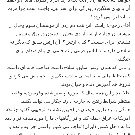
آن با بهای سنگین دریوزگی برای اسرائیل، واجب است چرا مریم
به آنجا بر نمی گردد؟
آقای رجوی! راستی این همه دم زدن از موسسان سوم وحال از
موسسان چهارم ارتش آزادی بخش و دمیدن در بوق و شیپور
تبلیغاتی برای چیست؟ کدام ارتش؟ آن ارتش سابق که دیگر نه
سلاحی دارد و نه لباس فرمی و نه حامی ای بنام صدام برای
جنگیدن.
زمانی که همان ارتش سابق، سلاح داشت صاحب خانه ای داشت
که بلحاظ مالی – تسلیحاتی – لجستیکی و… حمایتش می کرد و
نیروها هم آموزش دیده و جوان بودند.
حالا بعداز این همه سال که نیروها پاسیو شده وفرسوده، وفقط
منتظر شرایط رفتن به خارجه دارند چکار می توانید بکنید.
همگی به یاد داریم خودتان در آخرین نشست توجیهی گفتید چنانکه
آمریکا به عراق حمله کند و قرارگاههای ما را مورد هدف قرار دهد
ما به داخل کشور (ایران) تهاجم می کنیم. راستی چرا به وعده و
قولی که داده بودی عمل نکردی؟ چرا مریم و مسئولین بالای