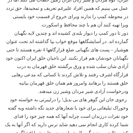
عمل می بینیم که همین افراد علیرغم تعریف و تمجیدها، حق تردد
در محوطه کمپ را ندارند وبرای خروج از قسمت خود بایستی
ویزا تهیه کنند آن هم با چند محافظ و اسکورت.
دور تا دور کمپ را دیوار بلندی کشیده اند و چندین لایه نگهبان
گمارده اند. در آسایشگاهها موقع خواب بپا گذاشته اند تحت عنوان
هوشیار – پست های نگهبانی ضلع قرارگاهها 4 نفره هستند تا حتی
نگهبانان خودشان هم فرار نکنند. این ناجیان خلق ایران اکنون خود
آزادی شان سلب شده و ورق برگشته خلق قهرمان به درب
قرارگاه اشرف رفتند و تلاش کردند تا کسانی که مدعی رهایی
خلق هستند را برهانند وامروز هم همان خلق قهرمان بیانیه
ودرخواست آزادی شیر مردان وشیر زن میدهند.
رجوی خان این گوهر های بی بدیل! را درلیبرتی به خواسته خود
وخوراک تبلیغاتی برای خود با شعارهای جدید نگه داشته وبه گفته
خود نفرات درزندان است چرابه آنها که همه چیز خود را فدای
شما کرده کاری انجام نمی دهید شاید ترس دارید که اگر آنها به یک
کشور ثالث بروند دیگر مال شما نیست وعلیه شما افشاگری