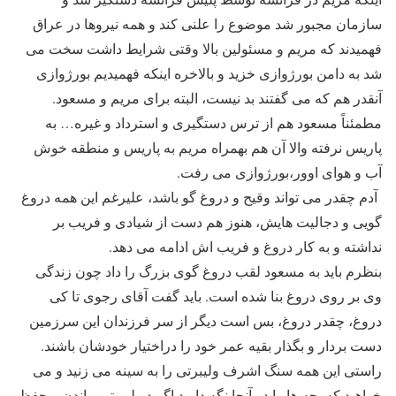
سازمان مجبور شد موضوع را علنی کند و همه نیروها در عراق
فهمیدند که مریم و مسئولین بالا وقتی شرایط داشت سخت می
شد به دامن بورژوازی خزید و بالاخره اینکه فهمیدیم بورژوازی
آنقدر هم که می گفتند بد نیست، البته برای مریم و مسعود.
مطمئناً مسعود هم از ترس دستگیری و استرداد و غیره… به
پاریس نرفته والا آن هم بهمراه مریم به پاریس و منطقه خوش
آب و هوای اوور،بورژوازی می رفت.
آدم چقدر می تواند وقیح و دروغ گو باشد، علیرغم این همه دروغ
گویی و دجالیت هایش، هنوز هم دست از شیادی و فریب بر
نداشته و به کار دروغ و فریب اش ادامه می دهد.
بنظرم باید به مسعود لقب دروغ گوی بزرگ را داد چون زندگی
وی بر روی دروغ بنا شده است. باید گفت آقای رجوی تا کی
دروغ، چقدر دروغ، بس است دیگر از سر فرزندان این سرزمین
دست بردار و بگذار بقیه عمر خود را دراختیار خودشان باشند.
راستی این همه سنگ اشرف ولیبرتی را به سینه می زنید و می
خواهید که بچه ها را در آنجا نگه دارید اگر در لیبرتی ماندن و حفظ