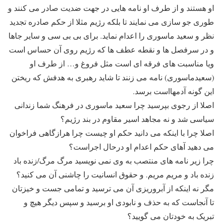
او هستند و از طرف او نامه هایی در جهت ضدیت صادر می کنند و
طوری جو سازی می نمایند تا بلکه رژیم مثلا از حکم صادره تجدید
نظر و سعید ماسوری را اعدام نماید. برای بی بی سی و سایر جاها
و در سرفصل ها و نقطه عطف ها که رژیم روی آن حساس است
ویا مناسبت های فرقه ای است مثل فروغ و… از طرف او
(سعیدماسوری) نامه می زنند تا شاید رهبری به هدفش که ریختن
این گونه آدمهااست برسد.
اصلا از رجوی بپرسید چرا سعید ماسوری در فرهنگ شما زندانی
سیاسی شد و نه مجاهد اسیر مقاوم در بند رژیم؟
اصلا چرا با اینکه می دانید حکم او چیست چرا هرازگاهی فراخوان
می دهید آهای حکم اعدام او درحال اجراست؟
چرا زیر نامه های منتصب به وی نمی نویسید مرگ مرگ/زنده باد
زنده باد و مریم مریم. و حقوق انسانیت را چاشنی آن می کنید؟
مگر نه اینکه از آبروریزی آن می ترسید و تمامی جست و خیزتان
تا آنجاست که به حذف و نابودی او برسید و سپس دیگر هیچ و
تبریک به خودتان می گویید؟