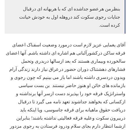
بنظرمن هرعضو جداشده ای که با هربهانه ای درقبال
جنایات رجوی سکوت کند دروهله اول به خودش خیانت
کرده است.
آقای یغمایی عزیز لازم است درمورد وضعیت اسفناک اعضای
فرقه ساکن درکشورآلبانی هم اشاره ای داشته باشم. آنها اعضای
سالخورده وبیماری هستند که بعد ازسالها دربدری وتحمل
فشارهای دهشتناک دوران حضور درعراق نیاز دارند زندگی آرام
وبدون دردسری داشته باشند اما باز می بینیم که چون رجوی و
بازمانده های خائن او هنوز حاضر نیستند بن بست سیاسی
واستراتژیک فرقه خود را بپذیرند دست ازسر آنها برنداشته و
ازکسانی که بخواهند جداشوند تعهد نامه می گیرد تا درقبال
دریافت حقوق ماهیانه برای فرقه جاسوسی، ویا اینکه باید
دربیرون سکوت وعلیه فرقه فعالیتی نداشته باشند! بنابراین
ازشما انتظار دارم بجای سلام ودرود فرستادن به رجوی مزدور