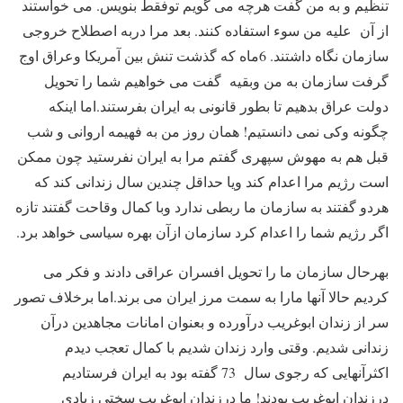
تنظیم و به من گفت هرچه می گویم توفقط بنویس. می خواستند
از آن علیه من سوء استفاده کنند. بعد مرا دربه اصطلاح خروجی
سازمان نگاه داشتند. 6ماه که گذشت تنش بین آمریکا وعراق اوج
گرفت سازمان به من وبقیه گفت می خواهیم شما را تحویل
دولت عراق بدهیم تا بطور قانونی به ایران بفرستند.اما اینکه
چگونه وکی نمی دانستیم! همان روز من به فهیمه اروانی و شب
قبل هم به مهوش سپهری گفتم مرا به ایران نفرستید چون ممکن
است رژیم مرا اعدام کند ویا حداقل چندین سال زندانی کند که
هردو گفتند به سازمان ما ربطی ندارد وبا کمال وقاحت گفتند تازه
اگر رژیم شما را اعدام کرد سازمان ازآن بهره سیاسی خواهد برد.
بهرحال سازمان ما را تحویل افسران عراقی دادند و فکر می
کردیم حالا آنها مارا به سمت مرز ایران می برند.اما برخلاف تصور
سر از زندان ابوغریب درآورده و بعنوان امانات مجاهدین درآن
زندانی شدیم. وقتی وارد زندان شدیم با کمال تعجب دیدم
اکثرآنهایی که رجوی سال 73 گفته بود به ایران فرستادیم
درزندان ابوغریب بودند! ما درزندان ابوغریب سختی زیادی