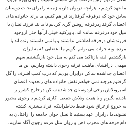
ما عهد کردیم تا هرآنچه درتوان داریم زمینه را برای نجات دوستان
سابق خود که درفرقه گرفتارند فراهم کنیم، ما برای خانواده های
اعضای گرفتاردرفرقه روشن گری کردیم تا بدانند فرزندانشان با
میل خود درفرقه نمانده اند، باورکنید خیلی ازآنها حتی ازوجود
فرزندشان درفرقه اطلاعی نداشتند و یا نمی دانستند زنده اند یا
مرده، وبه جرات می توانم بگویم ما اعضایی که به ایران
بازگشتیم البته بازتاکید می کنم به میل خود بازنگشتیم سهم
مهمی درافشای ماهیت فرقه رجوی داشته وداریم، این ما
اعضای جداشده ساکن درایران بودیم که درب کمپ اشرف را گل
گرفتیم هرچند نمی خواهم نقش خانواده های رنجدیده اعضای
اسیروتلاش برخی ازدوستان جداشده ساکن درخارج کشور را
نادیده بگیرم و با همت وتلاش جمعی کاری کردیم تا رجوی مجبور
به خروج ازعراق شود فقط بخاطراینکه افراد بیشتری کشته
نشوند،ما درایران عهد بستیم تا نسل جوان جامعه را ازافتادن به
دام فرقه های مخرب ذهن و روان مثل فرقه رجوی آگاه سازیم.