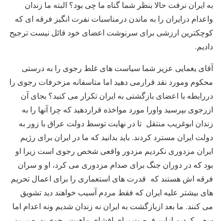
به ایران نرفت حالا بنظر شما گناه ما چی بود؟ البته ما زندان
واعدام درایران را به ماندن درمناسبات نفرت انگیز فرقه ای که
کوچکترین ارزشی برای سرنوشت اعضای خود قائل نیست ترجیح
دادیم.
آقای یغمایی عزیز شما سیاست های غلط رجوی را به درستی
محکوم ومورد نقد قرارمی دهید اما متاسفانه مزخرفات رجوی را
دررابطه با اعضای بازگشتی به ایران تکرار می کنید؟ بجای آن
ازرجوی بپرسید واورا مورد مواخذه قراردهید که چرا آنها را به
زندان ابوغریب منتقل تا در نهایت توسط دولت عراق با زور به
دولت ایران مسترد کردند. باید بدانید که ما در ایران برای رژیم
ایران مزدوری نکردیم مزدور واقعی شخص رجوی است زیرا او
بود که در دوران جنگ برای صدام مزدوری می کرد، او و سران
فرقه اش هستند که قدرت های استعماری را برای اعمال تحریم
های بیشتر علیه ایران که فقط مردم آسیب خواهند دید تشویق
می کنند. ما بعد ازبازگشت به ایران نه زندان شدیم ونه اعدام اما
سعی کردیم ازاین فرصت برای افشای ماهیت رجوی بهره ببریم،