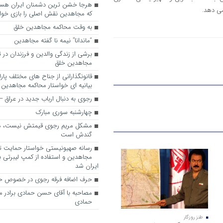
می دهد.
که مجاهدین نقش اصلی را بازی خواه
به وقت محاکمه مجاهدین خلق
“ماندانا” نیمه نا گفته مجاهدین
برشی از زندگی والدین و فرزندان در
مجاهدین خلق
قانونگذارانی از جناح های مختلف پارل
بیانیه ای خواستار محاکمه مجاهدین
رجوی به دنبال ارباب جدید در عراق
چهارشنبه سوری مبارک
مشکل مریم رجوی قیمتش نیست، 
گندش است
رسانه صهیونیستی خواستار حمایت تل
مجاهدین و استفاده از کمپ لیبرتی برا
ایران شد
حرف اضافه فرقه رجوی در خصوص ح
مصاحبه با آقای حسن حمادی برادر 
حمادی
طنز روزگار