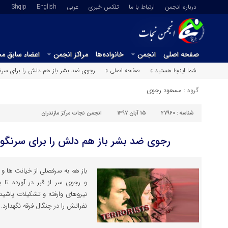
درباره انجمن
ارتباط با ما
تلکس خبری
عربي
English
Shqip
صفحه اصلی
انجمن
خانواده‌ها
مراکز انجمن
اعضاء سابق م
شما اینجا هستید »
صفحه اصلی »
رجوی ضد بشر باز هم دلش را برای سر
گروه :
مسعود رجوی
شناسه :
27960
15 آبان 1397
انجمن نجات مرکز مازندران
رجوی ضد بشر باز هم دلش را برای سرنگو
باز هم به سرفصلی از خیانت ها و
و رجوی سر از قبر در آورده تا 
نیروهای وارفته و تشکیلات پاشی
نفراتش را در چنگال فرقه نگهدارد. 