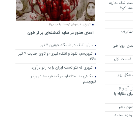
هرجا خشن ترین دشمنان ایران هستند٬ شک نداریم
ند کرد!
تاریخ را فراموش کرده‌اند یا مردم را؟
 تشکیلات
ادعای صلح در سایه گذشته‌ای پر از خون
باران اشک در شامگاه خونین 7 تیر
مان اروپا طی
تروریسم، نفوذ و انتقام‌گیری؛ واکاوی جنایت ۷ تیر
 – قسمت اول
۱۳۶۰
تروری که نتوانست ایران را به زانو درآورد
مشکل بوی
نگاهی به استاندارد دوگانه فرانسه در برابر
تروریسم
 آویو از
ی مقابله با
قوق بشر
مرحوم محمد