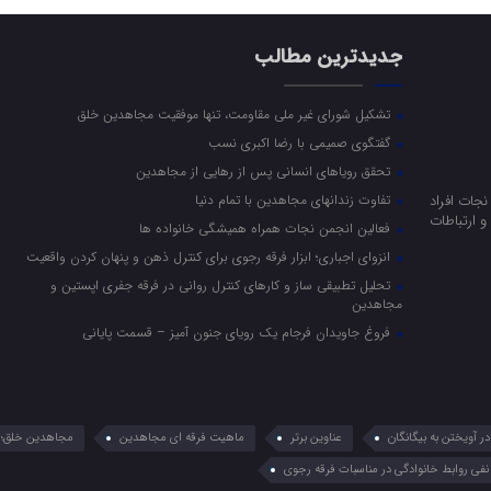
جدیدترین مطالب
تشکیل شورای غیر ملی مقاومت، تنها موفقیت مجاهدین خلق
گفتگوی صمیمی با رضا اکبری نسب
تحقق رویاهای انسانی پس از رهایی از مجاهدین
جات افراد
تفاوت زندانهای مجاهدین با تمام دنیا
 ارتباطات
فعالین انجمن نجات همراه همیشگی خانواده ها
انزوای اجباری؛ ابزار فرقه رجوی برای کنترل ذهن و پنهان کردن واقعیت
تحلیل تطبیقی ساز و کارهای کنترل روانی در فرقه جفری اپستین و
مجاهدین
فروغ جاویدان فرجام یک رویای جنون آمیز – قسمت پایانی
 آویختن به بیگانگان
عناوین برتر
ماهیت فرقه ای مجاهدین
مجاهدین خلق؛ 
نفی روابط خانوادگی در مناسبات فرقه رجوی