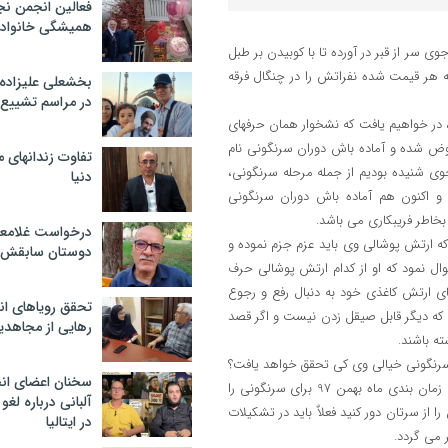
فعالین انجمن نج
همیشگی خانواده
 سر از قبر در آورده تا با کوبیدن بر طبل
ه هر قیمت شده نفراتش را در چنگال فرقه
بخشعلی علیزاده 
در مراسم تشییع 
اد در پیام شماره 11 خود زده توجه کنیم، در خواهیم یافت که نشخوار همان حرفهای
ن عوض شده و آماده باش دوران سرنگونی نام
تفاوت زندانهای م
جوی شنیده بودیم از جمله مرحله سرنگونی،
دنیا
 و اکنون هم آماده باش دوران سرنگونی
بخاطر فریبکاری می باشد.
درخواست غلامعلی
ه ارتش پوشالی وی باید عزم جزم نموده و
دوستان سابقش 
ال نمود که او از کدام ارتش پوشالی حرف
ای ارتش کاغذی خود به دنبال رفع و رجوع
تحقق رویاهای ان
 که دیگر قابل صیقل زدن نیست و اگر قصد
رهایی از مجاهدی
ته باشند.
ه سرنگونی خیالی وی کی تحقق خواهد یافت؟
سخنان اعضای ان
چون هنوز در حرفهایش از فراز و نشیب حرف می زند و می خواهد این گونه زمان بندی ماه بهمن 97 برای سرنگونی را
آلبانی درباره لغ
 از سرتان دور کنید فعلاٌ باید در تشکیلات
در ایتالیا
 می گردد.