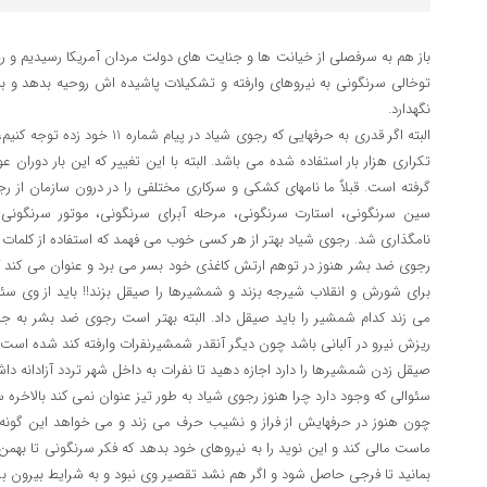
باز هم به سرفصلی از خیانت ها و جنایت های دولت مردان آمریکا رسیدیم و رجوی
توخالی سرنگونی به نیروهای وارفته و تشکیلات پاشیده اش روحیه بدهد و ب
نگهدارد.
البته اگر قدری به حرفهایی که رجوی شی
تکراری هزار بار استفاده شده می باشد. البته با این تغییر که این بار دورا
گرفته است. قبلاٌ ما نامهای کشکی و سرکاری مختلفی را در درون سازمان از ر
سین سرنگونی، استارت سرنگونی، مرحله آبرای سرنگونی، موتور سرنگونی
نامگذاری شد. رجوی شیاد بهتر از هر کسی خوب می فهمد که استفاده از کلمات 
رجوی ضد بشر هنوز در توهم ارتش کاغذی خود بسر می برد و عنوان می کند ک
برای شورش و انقلاب شیرجه بزند و شمشیرها را صیقل بزند!! باید از وی سئو
می زند کدام شمشیر را باید صیقل داد. البته بهتر است رجوی ضد بشر به ج
ریزش نیرو در آلبانی باشد چون دیگر آنقدر شمشیرنفرات وارفته کند شده است
صیقل زدن شمشیرها را دارد اجازه دهید تا نفرات به داخل شهر تردد آزادانه داش
سئوالی که وجود دارد چرا هنوز رجوی شیاد به طور تیز عنوان نمی کند بالاخر
ماست مالی کند و این نوید را به نیروهای خود بدهد که فکر سرنگونی تا بهمن را
بمانید تا فرجی حاصل شود و اگر هم نشد تقصیر وی نبود و به شرایط بیرون بر