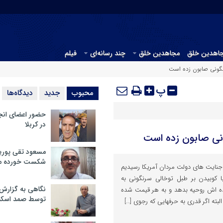
جاهدین خلق
مجاهدین خلق
چند رسانه‌ای
فیلم
نگونی صابون زده است
پ
محبوب
جدید
دیدگاه‌ها
حضور اعضای انج
در کربلا
نی صابون زده است
مسعود تقی پوریا
شکست خورده م
 جنایت های دولت مردان آمریکا رسیدیم
با کوبیدن بر طبل توخالی سرنگونی به
نگاهی به گزارش
ده اش روحیه بدهد و به هر قیمت شده
توسط صمد اسکن
البته اگر قدری به حرفهایی که رجوی […]