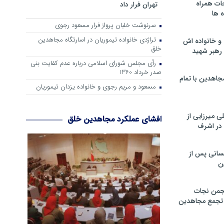
ات همراه
تهران فرار داد
 ها
سرنوشت خلبان پرواز فرار مسعود رجوی
تراژدی خانواده تیموریان در اسارتگاه مجاهدین
و خانواده اش
خلق
رهبر شهید
رأی مجلس شورای اسلامی درباره عدم كفایت بنی
صدر خرداد 1360
جاهدین با تمام
مسعود و مریم رجوی و خانواده یزدان تیموریان
 میرزایی از
افشای عملکرد مجاهدین خلق
در اشرف
سانی پس از
ن
جمن نجات
و تجمع مجاهدین