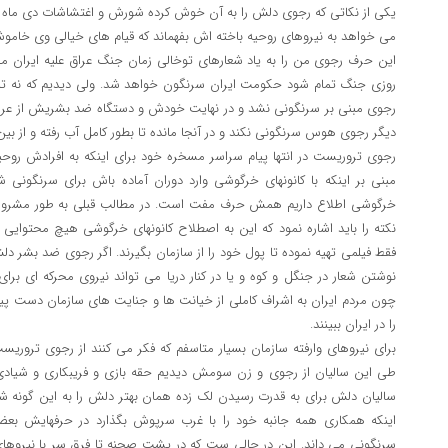
می خواهد به نیروهای روحیه باخته اش بفهماند که قیام های خیالی وی خاموش 
این حرف رجوی من را به یاد شعارهای توخالی زمان جنگ عراق علیه ایران می 
روزی جنگ تمام شود حکومت ایران سرنگون خواهد شد. ولی دیدیم که نه تن
رجوی مبنی بر سرنگونی نشد و در نهایت خودش و دستگاه ضد بشریش از عراق ا
دیگر رجوی هوس سرنگونی نکند و در آنجا مانده تا بطور کامل آب رفته و از بین 
رجوی تروریست در انتها پیام سراسر مسخره خود برای اینکه به افرادش روح
مبنی بر اینکه با کانونهای خرگوشی وارد دوران آماده باش برای سرنگونی شد
خرگوشی اطلاع داریم همش حرف مفت است. در مطالب قبلی به طور مشروح به
نکته را باید اشاره نمود که این به اصطلاح کانونهای خرگوشی هیچ محتوای
فقط فیلمی تهیه نموده تا پول خود را از سازمان بگیرند. اگر رجوی ضد بشر دل
نوشتن شعار در جنگل و کوه و یا در کنار دریا می تواند نیروی محرکه ای بر
چون مردم ایران به اشراف کاملی از خیانت ها و جنایت های سازمان دست پی
را در ایران ببینند.
برای نیروهای وارفته سازمان بسیار متاسفم که فکر می کنند از رجوی تروری
طی این سالیان از رجوی و زن سومش دیدیم حقه بازی و فریبکاری و شیادی 
سالیان دلش برای به قدرت رسیدن لک زده همان بهتر دلش را به این گونه ش
اینکه همکاری همه جانبه خود را با غرب سرپوش بگذارد در حرفهایش بعضا
سرنگونی می داند. این در حالی ست که در پشت صحنه تا فرق سر با نیرو