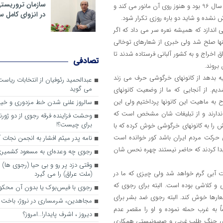
سازمان تروریست
یکی از نکاتی که رجوی دلش را به آن خوش کرده شورش و اغتشاشات دی ماه سال 96 بود و هنوز روی آن مانور می کند و
در انزوای کامل 
نشده و شاید دو باره روزی تکرار شود.
اندازد که همیشه نعره سر می داد که اگر
ها صلح شد ولی خبری از شعارهای توخالی
خراج و به کشور آلبانی فرستاده شدند تا
تصادفی
بروند.
یه بدهد از کانونهای خرگوشی حرف می زند
عبدالحمید رئوفیان از انتخابات ریا
می گوید
یم. از آنجایی که ما از وضعیت کانونهای
 ماهیت این کانونها پرداختیم ولی این
سالروز علنی شدن خط مزدوری و خی
ی ندارند و از تبلیغات شان مشخص است که
وحشت فزاینده فرقه رجوی از دو ژورنا
برای چیست؟!
ش را به کانونهای خرگوشی خوش کرده که با
ای حرکت مردم ایران باشد کور خوانده است
نامه پدر میثم افشار به انجمن نجات آ
دا کردند که حاضر نیستند چهره نحس شان
رجوی چه وعده‌ای به مسعود کشمیری 
وقتی دزد پر رو و بی حیا (رجوی ها) 
ست آبی گرم خواهد شد ولی چیزی که ما در
(ملت عراق) را می گیرد
و کلاشی بوده است. البته برای رجوی که
رجوی با فیس‌بوک یا بدون آن محکو
عارها خوش کند. البته رجوی ضد بشر برای
مجاهدین، شرم‎ساری در نروژ، باخت در فرانسه
ٌ به غرب حمله نموده و او را مقصر عدم
ديروز ، اشرف پايدار!…امروز؟
های جنگ طلب غربی و صهیونیستی همکاری