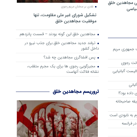
ی مجاهدین خلق
نقدی بر سخنان مریم رجوی
سیاسی
تشکیل شورای غیر ملی مقاومت، تنها
موفقیت مجاهدین خلق
مجاهدین خلق این گونه بودند – قسمت پانزدهم
ترفند جدید مجاهدین خلق برای جذب نیرو در
داخل کشور
ست جمهوری مریم
پس افشاگری مجاهدین چه شد؟
انت رجوی
مجیزگویی رجوی ها برای یک مجرم متقلب،
لیست آلبانیایی
نشانه فلاکت آنهاست
لبانی
تروریسم مجاهدین خلق
داده بود؟!
یقه صاحبخانه
م به نابودی است