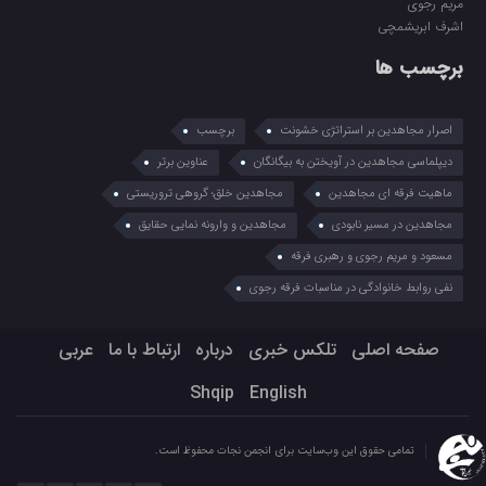
مریم رجوی
اشرف ابریشمچی
برچسب ها
اصرار مجاهدین بر استراتژی خشونت
برچسب
دیپلماسی مجاهدین در آویختن به بیگانگان
عناوین برتر
ماهیت فرقه ای مجاهدین
مجاهدین خلق؛ گروهی تروریستی
مجاهدین در مسیر نابودی
مجاهدین و وارونه نمایی حقایق
مسعود و مریم رجوی و رهبری فرقه
نفی روابط خانوادگی در مناسبات فرقه رجوی
صفحه اصلی
تلکس خبری
درباره
ارتباط با ما
عربي
Shqip
English
تمامی حقوق این وب‌سایت برای انجمن نجات محفوظ است.