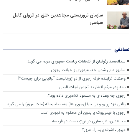
سازمان تروریستی مجاهدین خلق در انزوای کامل
سیاسی
تصادفی
عبدالحمید رئوفیان از انتخابات ریاست جمهوری مریم می گوید
سالروز علنی شدن خط مزدوری و خیانت رجوی
وحشت فزاینده فرقه رجوی از دو ژورنالیست آلبانیایی برای چیست؟!
نامه پدر میثم افشار به انجمن نجات آلبانی
رجوی چه وعده‌ای به مسعود کشمیری داده بود؟!
وقتی دزد پر رو و بی حیا (رجوی ها) یقه صاحبخانه (ملت عراق) را می گیرد
رجوی با فیس‌بوک یا بدون آن محکوم به نابودی است
مجاهدین، شرم‎ساری در نروژ، باخت در فرانسه
ديروز ، اشرف پايدار!…امروز؟