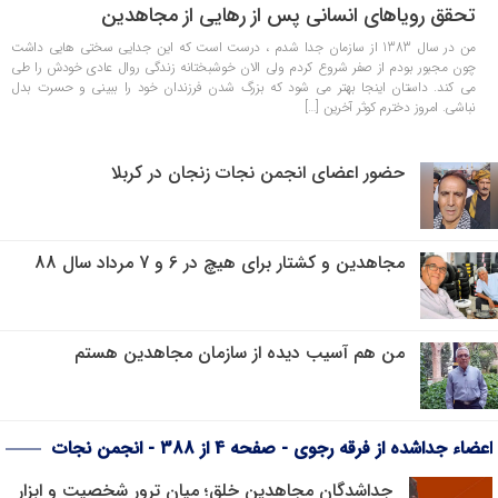
تحقق رویاهای انسانی پس از رهایی از مجاهدین
من در سال 1383 از سازمان جدا شدم ، درست است که این جدایی سختی هایی داشت
چون مجبور بودم از صفر شروع کردم ولی الان خوشبختانه زندگی روال عادی خودش را طی
می کند. داستان اینجا بهتر می شود که بزرگ شدن فرزندان خود را ببینی و حسرت بدل
نباشی. امروز دخترم کوثر آخرین […]
حضور اعضای انجمن نجات زنجان در کربلا
مجاهدین و کشتار برای هیچ در 6 و 7 مرداد سال 88
من هم آسیب دیده از سازمان مجاهدین هستم
اعضاء جداشده از فرقه رجوی - صفحه 4 از 388 - انجمن نجات
جداشدگان مجاهدین خلق؛ میان ترورِ شخصیت و ابزارِ