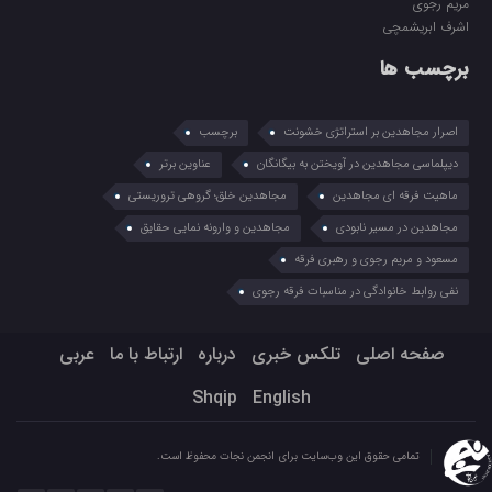
مریم رجوی
اشرف ابریشمچی
برچسب ها
اصرار مجاهدین بر استراتژی خشونت
برچسب
دیپلماسی مجاهدین در آویختن به بیگانگان
عناوین برتر
ماهیت فرقه ای مجاهدین
مجاهدین خلق؛ گروهی تروریستی
مجاهدین در مسیر نابودی
مجاهدین و وارونه نمایی حقایق
مسعود و مریم رجوی و رهبری فرقه
نفی روابط خانوادگی در مناسبات فرقه رجوی
صفحه اصلی
تلکس خبری
درباره
ارتباط با ما
عربي
Shqip
English
تمامی حقوق این وب‌سایت برای انجمن نجات محفوظ است.