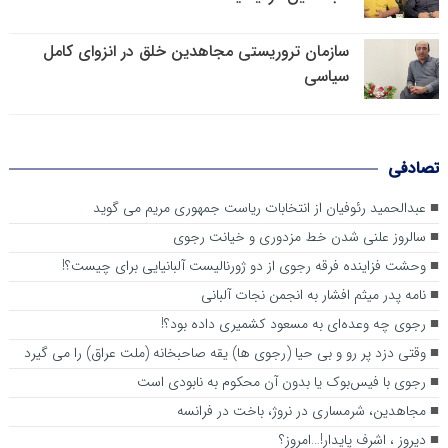
سازمان تروریستی مجاهدین خلق در انزوای کامل
سیاسی
تصادفی
عبدالحمید رئوفیان از انتخابات ریاست جمهوری مریم می گوید
سالروز علنی شدن خط مزدوری و خیانت رجوی
وحشت فزاینده فرقه رجوی از دو ژورنالیست آلبانیایی برای چیست؟!
نامه پدر میثم افشار به انجمن نجات آلبانی
رجوی چه وعده‌ای به مسعود کشمیری داده بود؟!
وقتی دزد پر رو و بی حیا (رجوی ها) یقه صاحبخانه (ملت عراق) را می گیرد
رجوی با فیس‌بوک یا بدون آن محکوم به نابودی است
مجاهدین، شرم‎ساری در نروژ، باخت در فرانسه
ديروز ، اشرف پايدار!…امروز؟