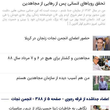
تحقق رویاهای انسانی پس از رهایی از مجاهدین
من در سال 1383 از سازمان جدا شدم ، درست است که این جدایی سختی هایی داشت
چون مجبور بودم از صفر شروع کردم ولی الان خوشبختانه زندگی روال عادی خودش را طی
می کند. داستان اینجا بهتر می شود که بزرگ شدن فرزندان خود را ببینی و حسرت بدل
نباشی. امروز دخترم کوثر آخرین […]
حضور اعضای انجمن نجات زنجان در کربلا
مجاهدین و کشتار برای هیچ در 6 و 7 مرداد سال 88
من هم آسیب دیده از سازمان مجاهدین هستم
اعضاء جداشده از فرقه رجوی - صفحه 5 از 388 - انجمن نجات
نگاهی به خاطرات ژینا حسین‌نژاد از درون مناسبات