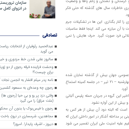
 و گرسنگی و تشنگی و زخم پاها و وضعیت
سازمان تروریست
آوری خاطرات سال های گذشته که حتی فکر
در انزوای کامل 
د.
را کنار بگذاری. این ها در تشکیلات جرم
 آن مبارزه می کند. اینجا فقط مناسبات
تصادفی
لاتی فرد صورت گیرد. حرف هایش را نمی
عبدالحمید رئوفیان از انتخابات ریا
می گوید
سالروز علنی شدن خط مزدوری و خی
وحشت فزاینده فرقه رجوی از دو ژورنا
برای چیست؟!
ر عمومی جهان بیش از گذشته نمایان شده
نامه پدر میثم افشار به انجمن نجات آ
است، پارلمان ایتالیا طی اقدامی تامل برانگیز توسط برخی از اعضای سنا روز چهارشنبه – ۲۱ تیر – در جلسه کمیته استماع
رجوی چه وعده‌ای به مسعود کشمیری 
ورد.
وقتی دزد پر رو و بی حیا (رجوی ها) 
یر این گروه در جریان حمله پلیس آلبانی
(ملت عراق) را می گیرد
و بیش از این آواره نشود.
رجوی با فیس‌بوک یا بدون آن محکو
ی است که البته دود آن بیش از هر کس به
مجاهدین، شرم‎ساری در نروژ، باخت در فرانسه
 بر مداخله آشکار در امور داخلی ایران که
م علیه امنیت ملی ایران تفسیر می شود
ديروز ، اشرف پايدار!…امروز؟