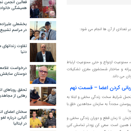
فعالین انجمن نج
همیشگی خانواده
بخشعلی علیزاده 
در مراسم تشییع 
تفاوت زندانهای م
دنیا
 ممنوعیت ازدواج و حتی ممنوعیت ارتباط
درخواست غلامعلی
یرانه و ساختار شستشوی مغزی تشکیلات
دوستان سابقش 
ن می‌ داند.
تحقق رویاهای ان
رهایی از مجاهدی
و تحمل شرایط سخت زندگی مخفی و ابتلا به
پیوستن مجدداً به سازمان مجاهدین خلق با
!
سخنان اعضای ان
آلبانی درباره لغ
زمان تا زمان قطع و دوران زندگی مخفی و
در ایتالیا
فقط همین است. سعی کن زودتر تمامش کنی