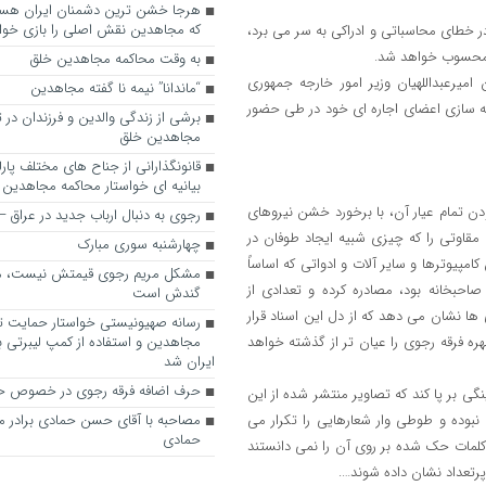
که مجاهدین نقش اصلی را بازی خواه
در خطای محاسباتی و ادراکی به سر می برد،
ا محسوب خواهد شد.
به وقت محاکمه مجاهدین خلق
یرعبداللهیان وزیر امور خارجه جمهوری
“ماندانا” نیمه نا گفته مجاهدین
یه سازی اعضای اجاره ای خود در طی حضور
برشی از زندگی والدین و فرزندان در
مجاهدین خلق
قانونگذارانی از جناح های مختلف پارل
بیانیه ای خواستار محاکمه مجاهدین
 مقر مخوف اشرف 3، علی رغم قانونی بودن تمام عیار آن، با برخورد خشن نیروهای
رجوی به دنبال ارباب جدید در عراق
قاوتی را که چیزی شبیه ایجاد طوفان در
چهارشنبه سوری مبارک
مپیوترها و سایر آلات و ادواتی که اساساً
مشکل مریم رجوی قیمتش نیست، 
احبخانه بود، مصادره کرده و تعدادی از
گندش است
ها نشان می دهد که از دل این اسناد قرار
رسانه صهیونیستی خواستار حمایت تل
ره فرقه رجوی را عیان تر از گذشته خواهد
مجاهدین و استفاده از کمپ لیبرتی برا
ایران شد
حرف اضافه فرقه رجوی در خصوص ح
نگی بر پا کند که تصاویر منتشر شده از این
بوده و طوطی وار شعارهایی را تکرار می
مصاحبه با آقای حسن حمادی برادر 
حمادی
 کلمات حک شده بر روی آن را نمی دانستند
رتعداد نشان داده شوند….