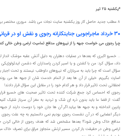
*یکشنبه 25 تیر
8 مطلب جدید حاصل کار روز یکشنبه سایت نجات می باشد. مروری مختصر بر تعدادی از آن ها به قرار زیر است:
30 خرداد ماجراجویی جنایتکارانه رجوی و نقش او در قربانی کردن اعضا – قسمت دهم
چرا رجوی می خواست جبهه را از نیروهای مدافع تمامیت ارضی وطن خالی کند
… خسرو اکبری که بعدها در عملیات دهلران به دلیل آتش عقبه موشک انداز ا
داد، سؤال کرد: من با کشتن و یا اسیر کردن پاسداران که دشمن ایدئولوژیکی
سؤال است که چرا باید به سربازان که نیروهای داوطلب نیستند و تحت اجبار به 
اسارت بگیریم. خیلی از آن ها بعد از اتمام خدمت شان از جبهه ها می رون
لحظاتی تحت تاثیر قرار داد و هر کدام خود را در مقابل این سؤال قرار دادند!
رجوی که احساس کرد جمع شرکت کننده تحت تاثیر صحبت های خسرو قرار گر
گفت: از قضا ما باید بدون ذره ای شک و تردید به مغز آن سرباز شلیک کنیم
پایین انداخته و به جبهه ها بیاید.اگر آن ها جان خود را دوست دارند از جبهه 
دیگر اعضایی که در آن نشست رجوی بودیم نمی دانستیم به چه علت رجوی دوس
مدافع خاک وطن شود؟! بعدها مشخص شد که هدف رجوی از خالی کردن جبهه 
ارضی وطن در حقیقت باز کردن مسیر ارتش متجاوز عراق برای تصرف خاک م