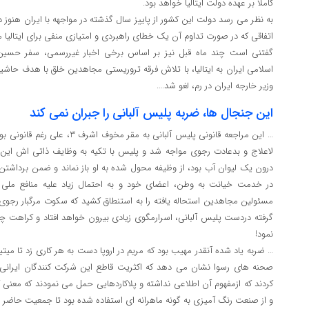
کاملاً بر عهده دولت ایتالیا خواهد بود.
به نظر می رسد دولت این کشور از پاییز سال گذشته در مواجهه با ایران هنوز 
اتفاقی که در صورت تداوم آن یک خطای راهبردی و امتیازی منفی برای ایتالی
گفتنی است چند ماه قبل نیز بر اساس برخی اخبار غیررسمی، سفر حسین ام
اسلامی ایران به ایتالیا، با تلاش فرقه تروریستی مجاهدین خلق با هدف حاش
وزیر خارجه ایران در رم، لغو شد….
این جنجال ها، ضربه پلیس آلبانی را جبران نمی کند
… این مراجعه قانونی پلیس آلبانی به
لاعلاج و بدعادت رجوی مواجه شد و پلیس با تکیه به وظایف ذاتی اش این م
درون یک لیوان آب بود، از وظیفه محول شده به او باز نماند و ضمن برداشتن کا
در خدمت خیانت به وطن، اعضای خود و به احتمال زیاد علیه منافع ملی ص
مسئولین مجاهدین استحاله یافته را به استنطاق کشید که سکوت مرگبار رجوی 
گرفته دردست پلیس آلبانی، اسرارمگوی زیادی بیرون خواهد افتاد و کراهت چه
نمود!
… ضربه یاد شده آنقدر مهیب بود که مریم در اروپا دست به هر کاری زد تا میتی
صحنه های رسوا نشان می دهد که اکثریت قاطع این شرکت کنندگان ایرانی ن
کردند که ازمفهوم آن اطلاعی نداشته و پلاکاردهایی حمل می نمودند که معنی
و از صنعت رنگ آمیزی به گونه ماهرانه ای استفاده شده بود تا جمعیت حاضر پ