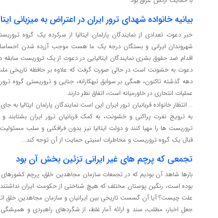
با حمایت ارتش عراق بود.
بیانیه خانواده شهدای ترور ایران در اعتراض به میزبانی ایتال
خبر دعوت تعدادی از نمایندگان پارلمان ایتالیا از سرکرده یک گروه تروریس
شهروندان ایرانی و بستگان درجه یک ما هست موجب آزرده ‌شدن احساسات خا
اقدام ضد حقوق بشری نمایندگان ایتالیایی در دعوت از یک تروریست سابقه ‌دار
دعوت به خشونت است در حالی صورت گرفت که علاوه ‌بر حافظه تاریخی ملت ایر
دهه گذشته تاکنون، همگی بر سوابق تبهکارانه، جنایی و تروریستی گروه ترو
عملیات انتحاری در خاورمیانه است، اتفاق نظر دارند.
… انتظار خانواده قربانیان ترور ایران این است نمایندگان پارلمان ایتالیا به‌ ج
به ترویج نفرت ‌پراکنی و خشونت، به کمک قربانیان ترور ایران بشتابند و 
تروریست‌ ها را مهیا کنند و دولت ایتالیا نیز بدون فرافکنی و سلب مسئولیت
قبال یک گروه تروریست و مخاطرات امنیتی حمایت از آن توجه کند….
تجمعی که پرچم های غیر ایرانی تزئین بخش آن بود
بارها شاهد آن بودیم که در تجمعات سازمان مجاهدین خلق، پرچم کشورهای
بوده است، رنگین پوستان مختلف که هیچ شناختی از حکومت ایران نداشتند،
علت چیست؟ آیا آن گسست تاریخی بین ایرانیان و سازمان مجاهدین خلق اتفا
جعل اخبار، مطلب، سند و ارائه آمار غلط، از شگردهای راهبردی و همیشگ