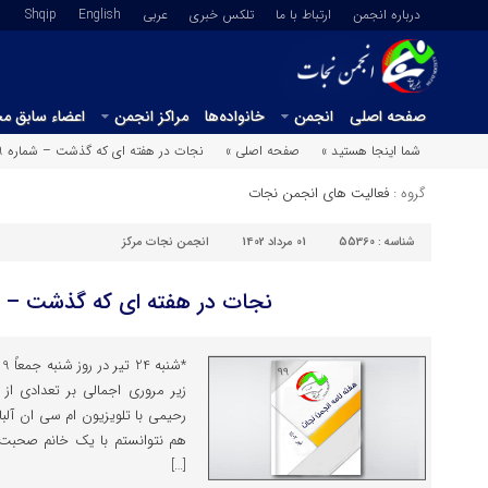
درباره انجمن
ارتباط با ما
تلکس خبری
عربي
English
Shqip
صفحه اصلی
انجمن
خانواده‌ها
مراکز انجمن
اعضاء سابق م
شما اینجا هستید »
صفحه اصلی »
نجات در هفته ای که گذشت – شماره 99
گروه :
فعالیت های انجمن نجات
شناسه :
55360
01 مرداد 1402
انجمن نجات مرکز
نجات در هفته ای که گذشت – شم
*
زیر مروری اجمالی بر تعدادی از
رحیمی با تلویزیون ام سی ان آلب
هم نتوانستم با یک خانم صحبت 
[…]