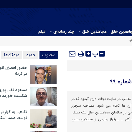
جاهدین خلق
مجاهدین خلق
چند رسانه‌ای
فیلم
پ
محبوب
جدید
دیدگاه‌ها
حضور اعضای انج
در کربلا
اره 99
مسعود تقی پوریا
شکست خورده م
شنبه 24 تیر در روز شنبه جمعاً 9 مطلب در سایت نجات درج گردید که در
 آن ها انجام می شود: مصاحبه سرفراز
نگاهی به گزارش
انی در سازمان مجاهدین خلق یک دقیقه
توسط صمد اسکن
کنم … سرفراز رحیمی از مصادیق نقض