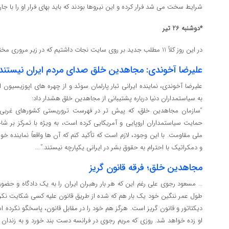
شرایط سخت می شد فرار کرده و این نیروها بودند که باید بهای فرار او را با ج
*دوشنبه 26 تیر
در این روز کلاً 11 مطلب جدید بر روی سایت نجات داشتیم که در زیر مروری مختصر بر تعدادی از آنان را مشاهده می کنید:
علیرضا آخوندی: مجاهدین خلق صدای مردم ایران نیستند
علیرضا آخوندی، نماینده ایرانی تبار پارلمان سوئد و از چهره ‌های اپوزیسیون
به سیاستمداران دنیا درباره پشتیبانی از مجاهدین خلق هشدار داد:
“سازمان مجاهدین خلق، که پیش تر در فهرست تروریستی کشورهای غربی ب
حمایت سیاستمداران اروپایی و آمریکایی کرده است، به ویژه با تمرکز بر 
ملی مقاومت. با این وجود، لازم است که تأکید کنم که آن ها واقعاً نماینده خوا
و دمکراتیک با احترام به حقوق بشر در ایرانی یکپارچه نیستند.”….
مجاهدین خلق؛ فرقه قانون گریز
… مسعود رجوی علی رغم این که هر بار رهبران ایران را به یک دادگاه و حضور د
طول عمر ننگین خود یک بار هم که شده از طریق قانون علیه کسی شکایت نکر
دیکتاتور و قانون گریز است. هرگز هم خود را در مقابل قانون، پاسخگو نکرده 
او زده خواهد شد. روزی که مریم رجوی در فرانسه دست بند خورد و به زندان 