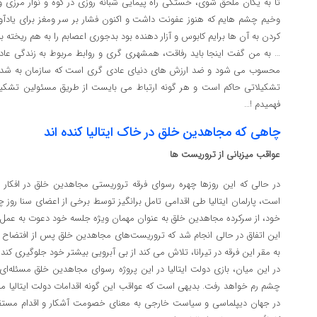
تا به یگان ملحق شوی، خستگی راه پیمایی شبانه روزی در کوه و نوار مرزی
وخیم چشم هایم که هنوز عفونت داشت و اکنون فشار بر سر ومغز برای یاد
کردن به آن ها برایم کابوس و آزار دهنده بود بدجوری اعصابم را به هم ریخته بو
… به من گفت اینجا باید رفاقت، همشهری گری و روابط مربوط به زندگی عادی 
محسوب می شود و ضد ارزش های دنیای عادی گری است که سازمان به شدت با
تشکیلاتی حاکم است و هر گونه ارتباط می بایست از طریق مسئولین تشکی
فهمیدم !…
چاهی که مجاهدین خلق در خاک ایتالیا کنده ‌اند
عواقب میزبانی از تروریست ‌ها
در حالی که این روزها چهره رسوای فرقه تروریستی مجاهدین خلق در افکا
خود، از سرکرده مجاهدین خلق به عنوان مهمان ویژه جلسه خود دعوت به عمل آ
این اتفاق در حالی انجام شد که تروریست‌های مجاهدین خلق پس از افتضاح اخ
به مقر این فرقه در تیرانا، تلاش می ‌کند از بی آبرویی بیشتر خود جلوگیری کند 
در این میان، بازی دولت ایتالیا در این پروژه رسوای مجاهدین خلق مسئله‌ا
چشم رم خواهد رفت. بدیهی است که عواقب این گونه اقدامات دولت ایتالیا مبنی
در جهان دیپلماسی و سیاست خارجی به معنای خصومت آشکار و اقدام مستقی