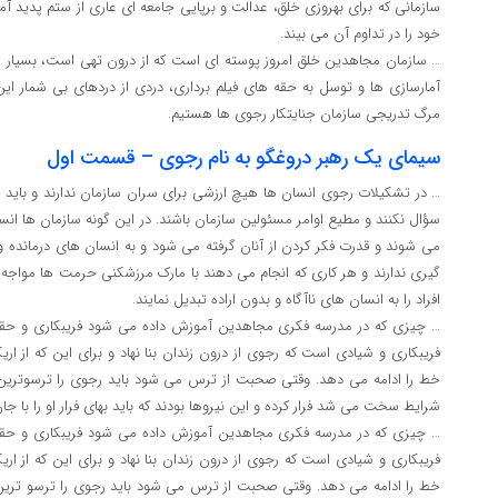
سازمانی که برای بهروزی خلق، عدالت و برپایی جامعه ای عاری از ستم پدید آم
خود را در تداوم آن می بیند.
… سازمان مجاهدین خلق امروز پوسته ای است که از درون تهی است، بسیار 
آمارسازی ها و توسل به حقه های فیلم برداری، دردی از دردهای بی شمار این
مرگ تدریجی سازمان جنایتکار رجوی ها هستیم.
سیمای یک رهبر دروغگو به نام رجوی – قسمت اول
… در تشکیلات رجوی انسان ها هیچ ارزشی برای سران سازمان ندارند و باید اف
سؤال نکنند و مطیع اوامر مسئولین سازمان باشند. در این گونه سازمان ها انس
می شوند و قدرت فکر کردن از آنان گرفته می شود و به انسان های درمانده 
گیری ندارند و هر کاری که انجام می دهند با مارک مرزشکنی حرمت ها مواجه 
افراد را به انسان های ناآگاه و بدون اراده تبدیل نمایند.
… چیزی که در مدرسه فکری مجاهدین آموزش داده می شود فریبکاری و حق
فریبکاری و شیادی است که رجوی از درون زندان بنا نهاد و برای این که از ا
خط را ادامه می دهد. وقتی صحبت از ترس می شود باید رجوی را ترسوترین ف
شرایط سخت می شد فرار کرده و این نیروها بودند که باید بهای فرار او را با جا
… چیزی که در مدرسه فکری مجاهدین آموزش داده می شود فریبکاری و حق
فریبکاری و شیادی است که رجوی از درون زندان بنا نهاد و برای این که از ا
خط را ادامه می دهد. وقتی صحبت از ترس می شود باید رجوی را ترسو ترین 