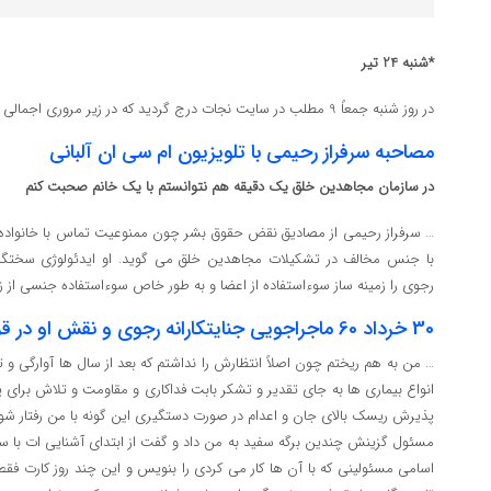
*شنبه 24 تیر
در روز شنبه جمعاً 9 مطلب در سایت نجات درج گردید که در زیر مروری اجمالی بر تعدادی از آن ها انجام می شود:
مصاحبه سرفراز رحیمی با تلویزیون ام سی ان آلبانی
در سازمان مجاهدین خلق یک دقیقه هم نتوانستم با یک خانم صحبت کنم
… سرفراز رحیمی از مصادیق نقض حقوق بشر چون ممنوعیت تماس با خانواده،
با جنس مخالف در تشکیلات مجاهدین خلق می‌ گوید. او ایدئولوژی سختگ
رجوی را زمینه ساز سوءاستفاده از اعضا و به طور خاص سوءاستفاده جنسی از زنا
30 خرداد 60 ماجراجویی جنایتکارانه رجوی و نقش او در قربانی کردن اعضا – قسمت نهم
… من به هم ریختم چون اصلاً انتظارش را نداشتم که بعد از سال ها آوارگی 
انواع بیماری ها به جای تقدیر و تشکر بابت فداکاری و مقاومت و تلاش برای 
پذیرش ریسک بالای جان و اعدام در صورت دستگیری این گونه با من رفتار شود
مسئول گزینش چندین برگه سفید به من داد و گفت از ابتدای آشنایی ات با سا
اسامی مسئولینی که با آن ها کار می کردی را بنویس و این چند روز کارت 