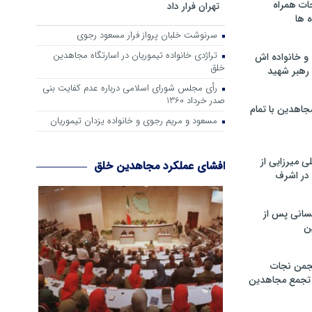
ات همراه
تهران فرار داد
 ها
سرنوشت خلبان پرواز فرار مسعود رجوی
تراژدی خانواده تیموریان در اسارتگاه مجاهدین
و خانواده اش
خلق
رهبر شهید
رأی مجلس شورای اسلامی درباره عدم كفایت بنی
صدر خرداد 1360
جاهدین با تمام
مسعود و مریم رجوی و خانواده یزدان تیموریان
 میرزایی از
افشای عملکرد مجاهدین خلق
در اشرف
سانی پس از
ن
جمن نجات
و تجمع مجاهدین