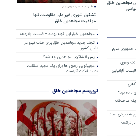
ی مجاهدین خلق
نقدی بر سخنان مریم رجوی
سیاسی
تشکیل شورای غیر ملی مقاومت، تنها
موفقیت مجاهدین خلق
مجاهدین خلق این گونه بودند – قسمت پانزدهم
ترفند جدید مجاهدین خلق برای جذب نیرو در
داخل کشور
ست جمهوری مریم
پس افشاگری مجاهدین چه شد؟
انت رجوی
مجیزگویی رجوی ها برای یک مجرم متقلب،
لیست آلبانیایی
نشانه فلاکت آنهاست
لبانی
تروریسم مجاهدین خلق
داده بود؟!
یقه صاحبخانه
م به نابودی است