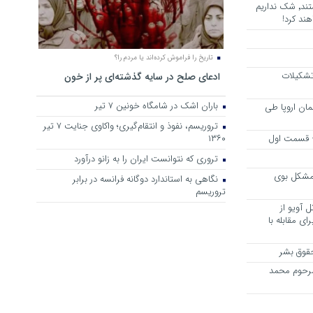
هرجا خشن ترین دشمنان ایران هستند٬ شک نداریم
ند کرد!
تاریخ را فراموش کرده‌اند یا مردم را؟
 تشکیلات
ادعای صلح در سایه گذشته‌ای پر از خون
باران اشک در شامگاه خونین 7 تیر
مان اروپا طی
تروریسم، نفوذ و انتقام‌گیری؛ واکاوی جنایت ۷ تیر
 – قسمت اول
۱۳۶۰
تروری که نتوانست ایران را به زانو درآورد
مشکل بوی
نگاهی به استاندارد دوگانه فرانسه در برابر
تروریسم
 آویو از
ی مقابله با
قوق بشر
مرحوم محمد