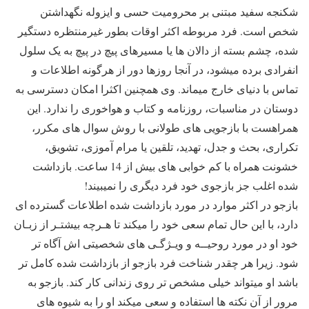
شکنجه سفید مبتنی بر محرومیت حسی و ایزوله نگهداشتن
شخص است. فرد مربوطه اکثر اوقات بطور غیرمنتظره دستگیر
شده، چشم بسته از دالان ها یا مسیرهای پیچ در پیچ به یک سلول
انفرادی برده میشود، در آنجا روزها دور از هرگونه اطلاعات و
تماس با دنیای خارج میماند. وی همچنین اکثرا امکان دسترسی به
دوستان در مناسبات، روزنامه و کتاب و هواخوری را ندارد. این
همراهست با بازجویی های طولانی با روش سوال های مکرر،
تکراری، بحث و جدل، تهدید، تلقین یا مرام آموزی، تشویق،
خشونت همراه با کم خوابی های بیش از 14 ساعت. بازداشت
شده اغلب جز بازجوی خود فرد دیگری را نمیبیند!
بازجو در اکثر موارد در مورد بازداشت شده اطلاعات گسترده ای
دارد، با این حال تمام سعی خود را میکند تا هـرچه بیشتـر از زبـان
خود او در مورد روحیــه و ویـژگـی های شخصیتی اش آگاه تر
شود. زیرا هر چقدر شناخت فرد بازجو از بازداشت شده کامل تر
باشد او میتواند خیلی مشخص تر روی زندانی کار کند. بازجو به
مرور از آن نکته ها استفاده و سعی میکند او را به شیوه های