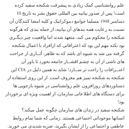
علم روانشناسی کمک زیادی به پیشرفت شکنجه سفید کرده
است! پس از صدور بیانیه بین المللی حقوق بشر به تاریخ 10
دسامبر 1948 مسلما جوامع دموکراتیک و کلیه امضا کنندگان آن
نسبت به رعایت همه بندهای آن بیانیه، از جمله بندی که هرگونه
شکنجه را محکوم می کند، متعهد شدند اما واقعیت چیز دیگـری
بود نکته مهم این بود که اعترافاتی که ازافراد با اعمال شکنجه
گرفته می شد به شیوه ای باشد که به ظاهر، آثــاری از جراحت
های ناشی از آن به چشم اقشــار جامعه نخورد تا باور آن
اعتــرافات را راحت تر ســازد! شاید به همین دلیل در CIA این
شکنجه به شکنجه تمیز هم معروف است. از این روی استفاده از
دستاوردهای روزافزون علم روانشناسی در شیوه بازجویی ها
برای دستگاه های اطلاعاتی سازمان، از اهمیت ویژه ای برخوردار
بود!
شکنجه سفید در زندان های سازمان چگونه عمل میکند؟
انسانها موجوداتی اجتماعی هستند. زمانی که شما تمام روابط
عاطفی و اجتماعی را از ایشان بگیرید، ضربه شدیدی می خورند.