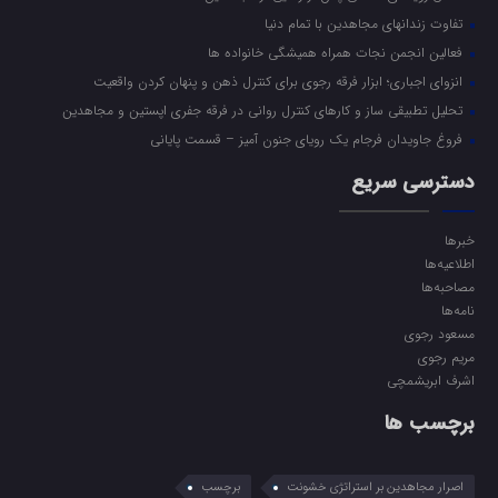
تفاوت زندانهای مجاهدین با تمام دنیا
فعالین انجمن نجات همراه همیشگی خانواده ها
انزوای اجباری؛ ابزار فرقه رجوی برای کنترل ذهن و پنهان کردن واقعیت
تحلیل تطبیقی ساز و کارهای کنترل روانی در فرقه جفری اپستین و مجاهدین
فروغ جاویدان فرجام یک رویای جنون آمیز – قسمت پایانی
دسترسی سریع
خبرها
اطلاعیه‌ها
مصاحبه‌ها
نامه‌ها
مسعود رجوی
مریم رجوی
اشرف ابریشمچی
برچسب ها
اصرار مجاهدین بر استراتژی خشونت
برچسب