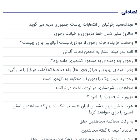
تصادفی
عبدالحمید رئوفیان از انتخابات ریاست جمهوری مریم می گوید
سالروز علنی شدن خط مزدوری و خیانت رجوی
وحشت فزاینده فرقه رجوی از دو ژورنالیست آلبانیایی برای چیست؟!
نامه پدر میثم افشار به انجمن نجات آلبانی
رجوی چه وعده‌ای به مسعود کشمیری داده بود؟!
وقتی دزد پر رو و بی حیا (رجوی ها) یقه صاحبخانه (ملت عراق) را می گیرد
رجوی با فیس‌بوک یا بدون آن محکوم به نابودی است
مجاهدین، شرم‎ساری در نروژ، باخت در فرانسه
ديروز ، اشرف پايدار!…امروز؟
هرجا خشن ترین دشمنان ایران هستند٬ شک نداریم که مجاهدین نقش
اصلی را بازی خواهند کرد!
به وقت محاکمه مجاهدین خلق
“ماندانا” نیمه نا گفته مجاهدین
برشی از زندگی والدین و فرزندان در تشکیلات مجاهدین خلق