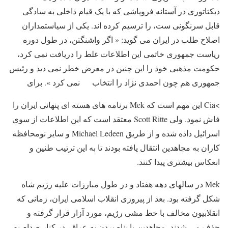
دیکتاتوری در آستانه فروپاشی که با یک قیام داخلی به سادگی
قابل سرنگونی ست، را ترسیم کرده اند. یکی از سیاستمداران
اصلاح طلب در ایران می گوید: « اگر واشنگتن، در طول دوره
ریاست جمهوری خاتمی این اطلاعات غلط را دریافت نمی کرد،
حکومت مذهبی خود را این چنین در معرض خطر نمی دید و رئیس
جمهوری هم چون احمدی نژاد را انتخاب
نمی کرد ». برای
>Cia
این مهم است که
Mek
برنامه های هسته ای پنهانی ایران را
فاش نمود. ولی
Scott Ritte
معتقد است که این اطلاعات از سوی
اسرائیل داده شده و از طریق
Michael Ledeen
و سایر نومحافظه
کاران به مجاهدین انتقال یافته بودند تا به این ترتیب طنین و
انعکاس بیشتری پیدا کنند.
Mek
در سالهای دهه هفتاد و در طول مبارزات علیه رژیم شاه
شکل گرفته بود. بعد از پیروزی انقلاب اسلامی ایران، زمانی که
انقلابیون مخالف با خط مشی رژیم، مورد آزار قرار گرفته و
حذف می شدند، مجاهدین با پناه بردن به عراق، در کنار صدام به