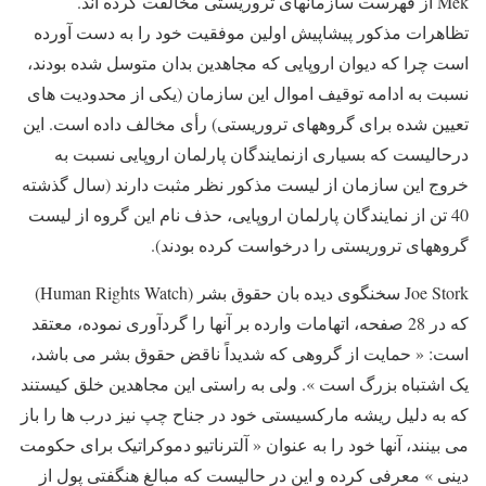
Mek
از فهرست سازمانهای تروریستی مخالفت کرده اند.
تظاهرات مذکور پیشاپیش اولین موفقیت خود را به دست آورده
است چرا که دیوان اروپایی که مجاهدین بدان متوسل شده بودند،
نسبت به ادامه توقیف اموال این سازمان (یکی از محدودیت های
تعیین شده برای گروههای تروریستی) رأی مخالف داده است. این
درحالیست که بسیاری ازنمایندگان پارلمان اروپایی نسبت به
خروج این سازمان از لیست مذکور نظر مثبت دارند (سال گذشته
40 تن از نمایندگان پارلمان اروپایی، حذف نام این گروه از لیست
گروههای تروریستی را درخواست کرده بودند).
Joe Stork
سخنگوی دیده بان حقوق بشر (
Human Rights Watch
)
که در 28 صفحه، اتهامات وارده بر آنها را گردآوری نموده، معتقد
است: « حمایت از گروهی که شدیداً ناقض حقوق بشر می باشد،
یک اشتباه بزرگ است ». ولی به راستی این مجاهدین خلق کیستند
که به دلیل ریشه مارکسیستی خود در جناح چپ نیز درب ها را باز
می بینند، آنها خود را به عنوان « آلترناتیو دموکراتیک برای حکومت
دینی » معرفی کرده و این در حالیست که مبالغ هنگفتی پول از