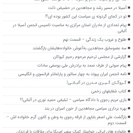
آسیلا در مسیر رشد و مجاهدین در حضیض ذلت
تو در کجای گردونه ی سیاست این کشور بوده ای؟!
پیام تعدادی از مادران استان مرکزی به مناسبت تاسیس انجمن آسیلا در
آلبانی
طلوع و غروب یک زندگی – قسمت نهم
سه عضوسابق مجاهدین به‌آغوش خانواده‌هایشان بازگشتند
گزارشی از مجلس ترحیم مرحوم رحیم کیوکان
پیام صوتی از طرف صمد به برادرش علی یوسفی سادات
نامه انجمن ایران پیوند به چهار سناتور و پارلمانتر فرانسوی و انگلیسی
گـروگـان گـیـری مـدرن در آلبـانـی!
کتاب شقایقهای زخمی
بازی مریم رجوی با دادگاه سیاسی – تبلیغی حمید نوری در آلبانی!؟
بهره برداری سیاسی مجاهدین از خون اسرای در بند
بازگشت علی اصغر باباپور از فرقه رجوی به وطن و کانون گرم خانواده اش –
قسمت دوم
خانواده های ایرانی خواستار کمک سفیر امریکا برای ملاقات با فرزندان