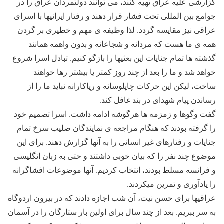
گزارشی علیه عراق تهیه کنند، می توانند دولتمردان عراق را در
جوامع بین المللی تحت فشار قرار دهند و رفتار ایرانیها با اسرای
عراقی نیز مقایسه گردد. لذا وظیفه ی مهم و خطیری بر گردن
همه ی ما هست که مردانه و شجاعانه و بدون واهمه همانند
گذشته ها تمام جنایات این بعثیها را بازگو کنیم. تبادل اسرا شروع
خواهد شد و ما را بعد از چند روز کمتر یا بیشتر رها خواهند
ساخت، لیکن این حرکات چاپلوسانه و ریاکارانه نباید ما را از
رساندن پیام شهدای در بند غافل کند.
گفت وگوها و زمزمه ها هرگوشه ادامه داشت. اسرا تصمیم خود
را گرفته بودند که هنگام مراجعه ی نمایندگان صلیب سرخ تمام
جنایات و رفتارهای غیر انسانی را به آنها گزارش دهند. برای این
موضوع چند نفر را که بیان خوبی داشتند و حتی به زبان انگلیسی
و فرانسه مسلط بودند، انتخاب کردیم. آنها موضوعات افشاگرانه
را یادآوری و تمرین میکردند.
عراقیها برای حسن نیت، آن شب اجازه دادند که در بیرون اردوگاه
به سر ببریم. بعد از چند سال برای اولین بار ستارگان را در آسمان