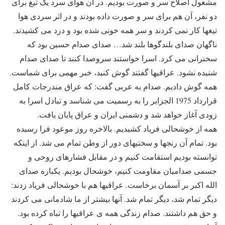
مشغول اصلاح سر و صورت بودیم. در آن هوای سرد یک تیغ برای
دو نفر، آن هم برای سر و صورت داده بودند و در اثر سردی هوا
تیغها کار نمی کردند و سر همه خونی شده بود و درد می کشیدند.
ناگهان صدای بلندگوها بلند شد… صدای صدام حسین بود که
سخنرانی می کرد. اسرا خواستند سروصدا کنند تا صدای صدام
شنیده نشود. عراقیها گفتند گوش کنید، خبر مهمی برای شماست.
همه گوش دادیم. صدام به عربی گفت: که عراق مندرجات کامل
قرارداد 1975 الجزایر را به رسمیت می شناسد و تبادل اسرا به
زودی آغاز خواهد شد و دشمنی ایران و عراق پایان یافت.
همه از خوشحالی فریاد کشیدیم. بالاخره روز موعود فرا رسیده
بود. تمام آن رنجها و سختیهای دور از وطن تمام می شد. از اینکه
توانسته بودیم استقامت کنیم و در مقابل فشارهای روحی و
جسمی صدامیان مقاومت کنیم، خوشحال بودیم. یکباره صدای
الله اکبر بر آسمان برخاست. عراقیها هم با خوشحالی فریاد زدند:
دیگر تمام شد، دیگر تمام شد. آنها بیشتر از ما شادمانی می کردند
و حق هم داشتند. صدام زندگی همه ی عراقیها را تباه کرده بود.