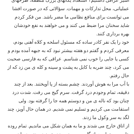
عملیاتی، محل تدارکات و مهمات. سؤالاتی که در صورت افشا
می توانست برای منافع نظامی ما مضر باشد. من فکر کردم
شاید سخنان مرا ضبط می کنند و می خواهند به نفع خودشان
بهره برداری کنند.
خود را یک نفر کادر ساده که مسئول اسلحه و کلاه آهنی بودم،
معرفی کردم و گفتم دو هفته بیشتر نبود که به جبهه آمده بودم و
کسی یا جایی را خوب نمی شناسم. عراقی که به فارسی صحبت
می کرد، چند ضربه با کابل به پشت و سینه و کله ی من زد که از
حال رفتم.
با آب مرا به هوش آوردند. چشم بسته از پا آویختند. بعد از چند
دقیقه، تمام وجودم درد گرفت. سرم گیج می رفت. شدت درد
چنان بود که ناله ی من و دوستم همه جا را گرفته بود. ولی
استقامت می کردیم و تسلیم نمی شدیم. در همان حال آویز، چند
لگد به سر وکول ما زدند.
از اتاق خارج می شدند و ما به همان شکل می ماندیم. تمام روده
هایم می خواست از گلویم بیرون بریزد. خون در بدنم جریان