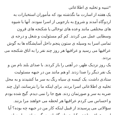
*تنبیه و تخلیه ی اطلاعاتی
یک هفته از اسارت ما نگذشته بود که مأموران استخبارات به
اردوگاه آمدند و شروع به بازجویی از اسرا نمودند. آنها با شیوه
های مختلفی مانند وعده های توخالی یا شکنجه های قرون
وسطایی عمل می کردند. کم کم مسئولیت و شغل و درجه ی
تمامی اسرا به وسیله ی ستون پنجم داخل آسایشگاه ها به گوش
عراقیها می رسید و عراقیها هر روز چند نفر را به اتاق شکنجه می
بردند.
یک روز نزدیک ظهر، در آهنی را باز کردند. با صدای بلند نام من و
یک نفر دیگر را صدا زدند. او هم مانند من در جبهه مسئولیت
ستادی داشت. یک کیسه ی سیاه رنگ به سر ما کشیدند و به محل
تخلیه ی اطلاعاتی اسرا بردند. برای اینکه ما را بترسانند، اول چند
ضربه به سر و صورتمان زدند. هیچ جا را نمی دیدم. گیج شده بودم
و احساس می کردم عراقیها هر لحظه می خواهند مرا بزنند.
سؤالاتی می پرسیدند از قبیل اینکه کار من در جبهه چه بوده؟ آیا
اسیر عراقی داشتیم؟ استعداد یگانهای بزرگ منطقه، طرحهای