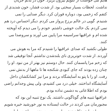
نداشت. لحظات بسیار سختی بود. از شدت فشار، خون شدیدی از
کتفم که زخمی بود، دوباره فوران کرد. دیگر صدایی را نمی
شنیدم. گویی در عالم برزخ پرواز می کردم. دیگر احساس درد هم
نمی کردم. یک حالت خوشی داشتم. خودم را می دیدم که آویخته
شده ام و عراقیها سراسیمه مرا پایین می آورند و سروصدا می
کنند.
طولی نکشید که صدای عراقیها را شنیدم که مرا به هوش می
آوردند. از شدت خونریزی نای بلندشدن نداشتم. آنجا توفیقی شد
که زخم مرا پانسمان کنند. حال دوستم نیز بهتر از من نبود. او را
چنان زده بودند که جای کبودی شکنجه ها تا ماهها از بدنش نمی
رفت. او را با پتو به آسایشگاه بردند و مرا نیز کشانکشان داخل
آسایشگاه انداختند. خیلی درد می کشیدم، ولی پیش وجدانم راضی
بودم که اطلاعاتی به دشمن نداده بودم.
عراقیها تنبیه های گوناگونی داشتند. یک نوع تنبیه این بود که
مجبورمان می کردند در حالت ایستاده به نور خورشید خیره شویم
و سرمان را هم تکان ندهیم. این وضعیت چندین ساعت طول می