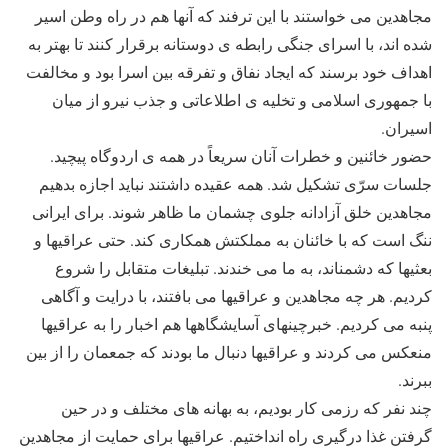
مجاهدین می خواستند با این ترفند که آنها هم در راه وطن اسیر
شده اند، با اسرای جنگی رابطه ی دوستانه برقرار کنند تا بهتر به
اهداف خود برسند که ایجاد نفاق و تفرقه بین اسرا بود و مخالفت
با جمهوری اسلامی و تخلیه ی اطلاعاتی و جذب نیرو از میان
اسیران.
حضور خائنین و خطرات آنان سریعاً در همه ی اردوگاه پیچید.
جلسات سرّی تشکیل شد. همه عقیده داشتند نباید اجازه بدهیم
مجاهدین خلق آزادانه جلوی چشمان ما ظاهر شوند. برای ایرانی
ننگ است که با خائنان به مملکتش همکاری کند. حتی عراقیها و
بعثیها که دشمناند، به ما می خندند. تبلیغات متقابل را شروع
کردیم. هر چه مجاهدین و عراقیها می بافتند، با درایت و آگاهی
پنبه می کردیم. خبرچینهای آسایشگاهها هم اخبار را به عراقیها
منعکس می کردند و عراقیها دنبال ما بودند که جمعمان را از بین
ببرند.
چند نفر که رزمی کار بودیم، به بهانه های مختلف و در حین
گرفتن غذا درگیری راه انداختیم. عراقیها برای حمایت از مجاهدین