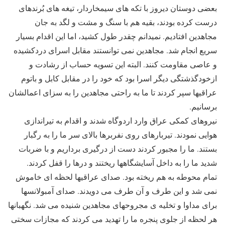
بعضی دوستان دیروز با تکه های سیمخاردار، تیغه های بُرندهای
درست کرده بودند، بقیه هم با سنگ و مشت و لگد به جان
مجاهدین افتادیم. نمیدانم چقدر طول کشید، اما این اقدام بسیار
سریع انجام شد. مجاهدین نمی توانستند مقابل اسرای دردکشیده
و عاصی مقاومت کنند. البته این تسویه حساب از رشادت و
ازخودگذشتگی دیگر اسرا بود که خود را در مقابل کابل و باتوم
عراقیها سپر کردند تا ما به راحتی مجاهدین را به سزای اعمالشان
برسانیم.
نیروهای کمکی عراق وارد اردوگاه شدند و اقدام به تیراندازی
هوایی نمودند. تیربارهای روی نفربرها بالای سر ما را به رگبار
بستند. ما را مجبور کردند دست از درگیری برداریم و با ضربات
شدید ما را به داخل آسایشگاهها ریختند و درها را قفل کردند.
تمام محوطه به هم ریخته بود. صدای عراقیها لحظه ای خاموش
نمی شد و این طرف و آن طرف می دویدند. صدای آمبولانسها
برای مداوا و تخلیه ی مجروحهای مجاهدین شنیده می شد. نگهبانها
هر لحظه از جلوی پنجره ما را تهدید می کردند که مجازات سختی