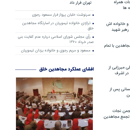
ات همراه
تهران فرار داد
 ها
سرنوشت خلبان پرواز فرار مسعود رجوی
تراژدی خانواده تیموریان در اسارتگاه مجاهدین
و خانواده اش
خلق
رهبر شهید
رأی مجلس شورای اسلامی درباره عدم كفایت بنی
صدر خرداد 1360
جاهدین با تمام
مسعود و مریم رجوی و خانواده یزدان تیموریان
 میرزایی از
افشای عملکرد مجاهدین خلق
در اشرف
سانی پس از
ن
جمن نجات
و تجمع مجاهدین