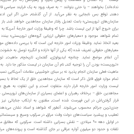
نداده‌اند)‌ بخواهند – یا حتی بتوانند – به صرف ورود به یک فرایند سیاسی قا
دهند٬ توقع بس نابجایی به نظر می‌
سازمان‌های 
برای خروج آنها از این لیست باشد. چرا که وظیفهٌ وزارت امور خارجهً آمریکا
تمام شواهد موجود و «معیارهای حقوقی ارزیابی گروه‌های تروریستی» ببندد
بعید اتخاذ نماید. وظیفهً‌ وزرات امور خارجه این است که با بررسی داده‌های
معیارهای حقوقی تعریف شده (که یکی از آنها «اراده و انگیزه توسل به خشون
آن اعلام
ماهیت فعلی سازمان انجام پذیرد نه بر مبنای خوشبینی مقامات آمریکایی نسبت 
تمام موارد فوق٬ قابل ذکر است که سازمان مجاهدین خلق از یک لحاظ ب
لیست وزارت امور خارجه قرار دارند متفاو
مجاهدین خلق – برخلاف رهبران و اعضای بسیاری از سازمان‌های تروریستی دیگر
قرار گرفتن‌اش در این فهرست شده است٬ مظنون به 
تعقیب و پیشبرد سیاست‌های دولت وقت عراق٬ در 
تلفات و حدود دو میلیون آواره عراقی بر جای گذاشته است و پرونده‌های مرتب