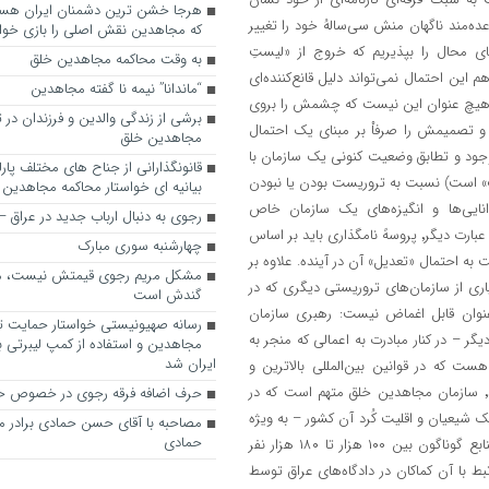
عده‌مند ناگهان منش سی‌سالهُ خود را تغییر
که مجاهدین نقش اصلی را بازی خواه
آید. از آن گذشته٬ حتی اگر این ادعای محال را بپذیریم که خروج از «لیستِ
به وقت محاکمه مجاهدین خلق
تروریستی» باعث تعدیل رفتار سازمان‌ مجاهدین خواهد شد٬‌ باز هم این احتمال نمی‌تواند دلیل قانع‌کننده‌ای
“ماندانا” نیمه نا گفته مجاهدین
 به هیچ عنوان این نیست که چشمش را بروی
برشی از زندگی والدین و فرزندان در
 و تصمیمش را صرفاْ بر مبنای یک احتمال
مجاهدین خلق
 موجود و تطابق وضعیت کنونی یک سازمان با
قانونگذارانی از جناح های مختلف پارل
ت» است) نسبت به تروریست بودن یا نبودن
بیانیه ای خواستار محاکمه مجاهدین
 موضع نماید. چنانچه ایدیولوژی٬ گفتمان٬ تاریخچه٬ ماهیت٬ توانایی‌ها و انگیزه‌های یک سازمان خاص
رجوی به دنبال ارباب جدید در عراق
«تروریست» بودن آن را توجیه کند٬‌ نام آن سازمان در لیست مذکور جا دارد. به عبارت دیگر٬‌ پروسهً نامگذاری باید بر اساس
چهارشنبه سوری مبارک
به احتمال «تعدیل» آن در آینده. علاوه بر
مشکل مریم رجوی قیمتش نیست، 
ا بسیاری از سازمان‌های تروریستی دیگری که در
گندش است
ت است٬ و این تفاوت به هیچ عنوان قابل اغماض نیست: رهبری سازمان
رسانه صهیونیستی خواستار حمایت تل
 – در کنار مبادرت به اعمالی که منجر به
مجاهدین و استفاده از کمپ لیبرتی برا
ایران شد
ارتکاب جنایاتی نیز هست که در قوانین بین‌المللی بالاترین و
جدی‌ترین جرائم محسوب می‌شوند. آنطور که شواهد و اسناد نشان می‌دهد٬ سازمان مجاهدین خلق متهم است که در
حرف اضافه فرقه رجوی در خصوص ح
سرکوب وسیع و سیستماتیک شیعیان و اقلیت کُرد آن کشور – به ویژه
مصاحبه با آقای حسن حمادی برادر 
حمادی
در اوایل دهه‌ ۹۰ میلادی – نقش بسزایی داشته است. سرکوبی که مطابق منابع گوناگون بین ۱۰۰ هزار تا ۱۸۰ هزار نفر
ط با آن کماکان در دادگاه‌های عراق توسط