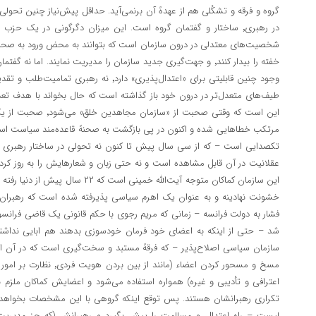
گروه و فرقه و تشکُلی هم از عهدهً آن برنمی‌آید. حداقل پیش‌نیاز چنین تحول
خفته را بیدار کنند٬ و جهت‌گیری جدید سازمان را مدیریت نمایند. اما
وجود چنین قابلیتی برای «اعتدال‌پذیری»‌ دارد٬ 
طیف‌های متعدل‌تر در درون خود باز گذاشته است که حال بخواند با هدف تعدی
این است که وقتی صحبت ا
مرتکب خطا‌هایی شده و اکنون در پی بازگشت به صحنهً قاعده‌مند سیاست اس
عقلانیت در آن قابل مشاهده است و نه حتی زبان و شعارهایش را به روز کر
این سازمان کماکان متوجه آیت‌الله خمینی
خشونت نهادینه و به عنوان یک اهرم سیاسی پذیرفته‌ شده است که رهبران آن
شد – حتی از اینکه به اعضای خود فرمان خودسوزی بدهند هم ابایی نداش
سازمان سیاسی اصلاح‌پذیر – که فرقهً مستبد و سخت‌گیری است که در آن از
اعترافی و تأدیبی و غیره) همواره استفاده می‌شود و اعضایش کماکان ملز
تکراری رهبرانشان هستند. پس توقع اینکه گروهی با این مشخصات بخواهد
لیست – راه اعتدال و مسالمت را پیش بگیرد و رهبرانش (که جز مدیریت ب