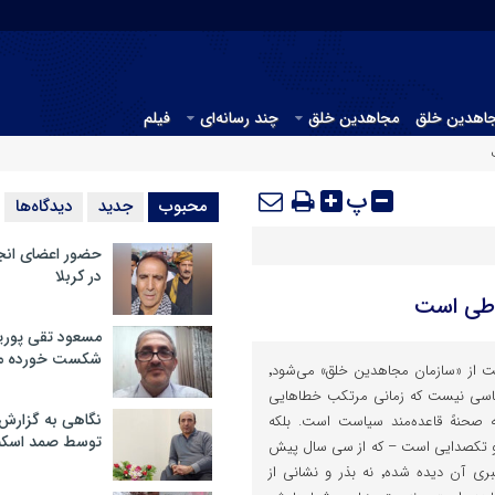
جاهدین خلق
مجاهدین خلق
چند رسانه‌ای
فیلم
پ
محبوب
جدید
دیدگاه‌ها
حضور اعضای انج
در کربلا
اطی است
مسعود تقی پوریا
شکست خورده م
حقیقت این است که وقتی صحبت از «سازمان مجاهدین خلق» می‌شود٬
سی نیست که زمانی مرتکب خطا‌هایی
نگاهی به گزارش
 صحنهً قاعده‌مند سیاست است. بلکه
توسط صمد اسکن
و تکصدایی است – که از سی سال پیش
تا کنون نه تحولی در ساختار رهبری آن دیده شده٬ نه بذر و نشانی از