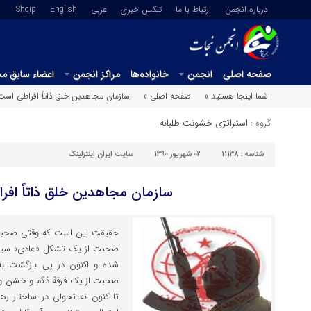
درباره انجمن
ارتباط با ما
تلکس خبری
عربي
English
Shqip
صفحه اصلی
انجمن
خانواده‌ها
مراکز انجمن
اعضاء سابق م
شما اینجا هستید »
صفحه اصلی »
سازمان مجاهدین خلق ذاتاً افراطی است
گروه :
استراتژی خشونت طلبانه
شناسه :
11138
02 شهریور 1390
سایت ایران اینترلینک
سازمان مجاهدین خلق ذاتاً افر
صحبت از یک تشکل «عادی» سیا
شده و اکنون در پی بازگشت به
صحبت از یک فرقهً دُگم و خشن 