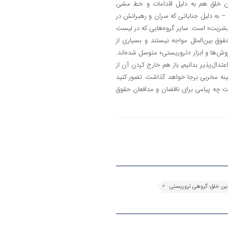
یری است. به عبارت دیگر٬ سازمان مجاهدین خلق هم به دلیل اقدامات و خط مشی
به دلیل جنایاتی که سران و رهبرانش در
 به ارتکاب «جنایت علیه بشریت» است. سایر گروه‌هایی که در لیست
 حقوق بین‌الملل مواجه نیستند و بسیاری از
ش‌ها و ابزار «تروریستی» متوسل شده‌اند.
پس حتی اگر سازمان مجاهدین خلق را یک گروه تروریستی «قابل اصلاح» یا اعتدال‌پذیر بدانیم٬ باز هم خارج کردن آن از
نه مخربی برجا خواهد گذاشت. تصور کنید
چه پیامی برای ناقضان و مدافعان حقوق
ن خلق؛ گروهی تروریستی