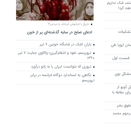
هرجا خشن ترین دشمنان ایران هستند٬ شک نداریم
ند کرد!
تاریخ را فراموش کرده‌اند یا مردم را؟
 تشکیلات
ادعای صلح در سایه گذشته‌ای پر از خون
باران اشک در شامگاه خونین 7 تیر
مان اروپا طی
تروریسم، نفوذ و انتقام‌گیری؛ واکاوی جنایت ۷ تیر
 – قسمت اول
۱۳۶۰
تروری که نتوانست ایران را به زانو درآورد
مشکل بوی
نگاهی به استاندارد دوگانه فرانسه در برابر
تروریسم
 آویو از
ی مقابله با
قوق بشر
مرحوم محمد