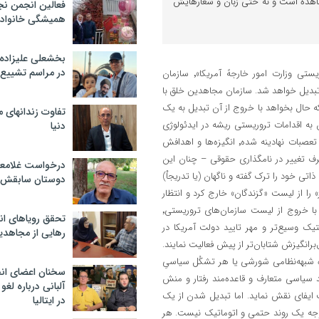
شاهده است و نه حتی زبان و شعارهایش
فعالین انجمن نج
همیشگی خانواده
بخشعلی علیزاده 
در مراسم تشییع 
خوش‌خیالی است اگر تصوّر کنیم که با خروج از «لیست سازمان‌های تروریستی وزارت امور خارجهً آمریکا»٬ سازمان‌
دیل خواهد شد. سازمان مجاهدین خلق با
نیآورده است که حال بخواهد با خروج از آن تبدیل به یک
تفاوت زندانهای م
به اقدامات تروریستی ریشه در ایدئولوژی
دنیا
واپسگرا٬ گفتمان انتقام‌جویانه و خشونت‌محور٬ ساختار فرقه‌ای٬ شیوهً رهبری٬ تعصبات نهادینه شده٬‌ انگیزه‌‌‌ها و اهدافش
ف تغییر در نامگذاری حقوقی – چنان این
درخواست غلامعلی
 خود را ترک گفته و ناگهان (یا تدریجاْ)
دوستان سابقش 
را از لیست «گزندگان» خارج کرد و انتظار
داشت مانند کبوتر رفتار کند. اما از طرف دیگر٬ کاملاْ‌ قابل پیشبینی است که با خروج از لیست سازمان‌های تروریستی٬
تحقق رویاهای ان
که با منابع مالی گسترده‌تر٬ امکانات لجیستیک وسیع‌تر و مهر تایید دولت آمریکا در
رهایی از مجاهدی
هداف سوال‌برانگیزش شتابان‌تر از پیش فعالیت نمایند.
ن نیست که یک تشکیلات سیاسی غیرمتعارف٬ یک گروه‌ شبهه‌نظامی ‌شورشی یا هر تشکُل سیاسیِ
سخنان اعضای ان
د سیاسی متعارف و قاعده‌مند رفتار و منش
آلبانی درباره لغ
 ایفای نقش نماید. اما تبدیل شدن از یک
در ایتالیا
 وجه یک روند حتمی و اتوماتیک نیست. هر