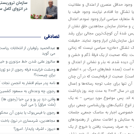
سازمان تروریست
ی وجود حداقل عنصری از اعتدال و عقلانیت
در انزوای کامل 
در رهبری٬‌ ساختار و گفتمان گروه است. این میزان دگرگونی در یک حزب یا تشکلِ جا افتاده٬ نیازمند وجود طیف یا
شخصیت‌های معتدلی در درون سازمان است که بتوانند به محض ورود به صحنهً متعارف سیاسی ابراز وجود نموده٬ اعتدال
 نه گفتمان و ساختار سازمان مجاهدین خلق نشان از
نه رهبری تمامیت‌طلب و تقدیس شده‌َ آن کوچک‌ترین مجالی برای رشد
تصادفی
ل سازمان‌شان ابراز وجود نمایند. حقیقت
ز «سازمان مجاهدین خلق» می‌شود٬ صحبت از یک تشکل «عادی» سیاسی نیست که زمانی
عبدالحمید رئوفیان از انتخابات ریا
می گوید
ت. بلکه صحبت از یک فرقهً دُگم و خشن و
سالروز علنی شدن خط مزدوری و خی
تکصدایی است – که از سی سال پیش تا کنون نه تحولی در ساختار رهبری آن دیده شده٬ نه بذر و نشانی از اعتدال و
ده است (عمده شعارهای «مرگ بر…» اعضای
وحشت فزاینده فرقه رجوی از دو ژورنا
برای چیست؟!
 است که ۲۲ سال پیش از دنیا رفته است). صحبت از فرقه‌ایست که در آن چنان
نامه پدر میثم افشار به انجمن نجات آ
 تنها برای جلب توجه رسانه‌ها و اِعمال
فشار به دولت فرانسه – زمانی که مریم رجوی با حکم قانونی یک قاضی فرانسوی در سال ۲۰۰۳ به مدت چند روز بازداشت
رجوی چه وعده‌ای به مسعود کشمیری 
ته اند. پس موضوع مورد بررسی – نه یک
وقتی دزد پر رو و بی حیا (رجوی ها) 
(ملت عراق) را می گیرد
 انوع تکنیک‌های روان‌شناسی جمعی برای
مسخ و مسحور کردن اعضاء (مانند از بین بردن هویت فردی٬ نظارت بر امور خصوصی٬ اجبار به مناسک جمعی٬ جلسات
رجوی با فیس‌بوک یا بدون آن محکو
م به ستایش و اطاعت محض از رهنمود‌های
مجاهدین، شرم‎ساری در نروژ، باخت در فرانسه
 – به صرف رسمیت یافتن با خروج از یک
ديروز ، اشرف پايدار!…امروز؟
ه سبک فرقه‌ای کارنامه‌ای از خود نشان