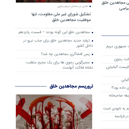
ی مجاهدین خلق
نقدی بر سخنان مریم رجوی
سیاسی
تشکیل شورای غیر ملی مقاومت، تنها
موفقیت مجاهدین خلق
مجاهدین خلق این گونه بودند – قسمت پانزدهم
ترفند جدید مجاهدین خلق برای جذب نیرو در
داخل کشور
ست جمهوری مریم
پس افشاگری مجاهدین چه شد؟
انت رجوی
مجیزگویی رجوی ها برای یک مجرم متقلب،
لیست آلبانیایی
نشانه فلاکت آنهاست
لبانی
تروریسم مجاهدین خلق
داده بود؟!
یقه صاحبخانه
م به نابودی است