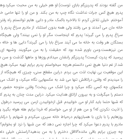
من گفته بودند که پدربزرگم بابای توست).او هم خیلی به من محبت میکرد.وهر
پدرم هیچ کس جرات نداشت نگاه چپ به من بکند. و من او را تنها حامی خودم
آموختم. خیلی تلاش کردم تا بالاخره باکمک مادر و دایی هایم توانستم راه رفتن 
خانه مان می آمدند و می رفتند ولی همه بدون استثناء از مادرم سراغ پدرم ر
سراغ پدرم را می گیرند! پدرم که اینجاست مگر او را نمی بینند؟ ولی هیچگاه 
بستگان هر وقت به خانه ما می آیند سراغ بابا را می گیرند؟ دایی ها و خاله ه
من نیزهست.ومن باورم شده بود که حقیقت را به من میگویند. وشبهه ای
پرسید که پدرت کیست؟ پدربزرگم رانشان میدادم.روزها و ماهها گذشت و سن دو
شد.از غم دنیا هیچ نمی دانستم.هرچه میخواستم پدرم برایم تهیه میکرد.هی
این موقعیت بی نهایت لذت می بردم. دراین مقطع سنی، چیزی که هیچگاه از خاط
را میدیدم که وقتی دراتاقش تنها می شد به عکسهایی نگاه میکرد، و اشک می 
عکسهای چه کسی نگاه میکرد و چرا اشک می ریخت؟ وقتی متوجه حضور من
دستم را میگرفت و به بیرون ازاتاق هدایت میکرد. دراین مدت چنان به پدرم که
که شبها حتما باید کنار او می خوابیدم. قبل ازخوابیدن ازمن می پرسید درطول 
را اذیت نکردی که؟ و من هم از او می خواستم که فردا برایم هله هوله بگیرد و
روزهایم را با بازی با همبازیهایم درحیاط خانه سپری میکردم و شبهایم را درکن
مادرم با پدرم دعوا میکرد که چرا اجازه نمی دهد که من شبها را نزد او بخوا
چه چیزی برایم باقی مانده؟لااقل دخترم را به من بدهید!!راستش خیلی د