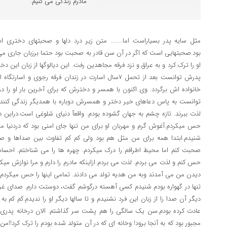
مادرم زندگی می کنیم.
بود.صحبتهایی است که اگر در آن سن قادر به صحبت بود حتما برزبان جاری می
پدرش توانست بعد از تحمل 7سال اسارت در زندان فرقه رجوی 
خانواده اش برگردد. وی اکنون با همسر و دخترش که برای آخرین بار او را د
توانست به پاس دعاهای خیر دختر و همسرش دوباره با همدیگر زندگی کنند 
لذت ببرند. تازه چشم به جهان گشوده بودم. واقعآ دنیای شلوغی است.دراین د
حس میکردم.آغوش گرم و مهربان او برای من تنها جای امنی بود که دردنیا می
شنیدم.ابتدا همه برای من مثل هم بود ولی کم کم تفاوت بین صداها و صاحب
صحبت کنم اما محیط اطرافم را درک میکردم. چهره ها را می شناختم. احس
حس کنم و لذت می بردم. لذت می بردم ازاینکه مادرم را دارم و مرا نوازش میکر
دیدن من می آمدند وبه من هدیه تولد می دادند. تمامی اینها را حس میکردم.در
تنها در گهواره بودم شنیدم کسی آهسته درگوشم گفت، دوستت دارم. صدای غریب
دیگر آن صدا را از زبان این فرد نشنیدم و تا سالها دیگر او را ندیدم.کم 
عادت کرده بودم.سن یک سالگی را هم پشت سر گذاشتم. الان درخانه پدری ما
مجبور بود که به آنجا برود! وخانه ای که در آن متولد شده بودم را ترک کرد!!من در