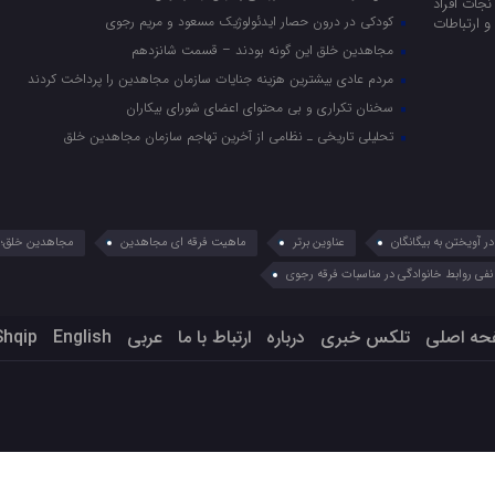
جات افراد
کودکی در درون حصار ایدئولوژیک مسعود و مریم رجوی
 ارتباطات
مجاهدین خلق این گونه بودند – قسمت شانزدهم
مردم عادی بیشترین هزینه جنایات سازمان مجاهدین را پرداخت کردند
سخنان تکراری و بی محتوای اعضای شورای بیکاران
تحلیلی تاریخی ـ نظامی از آخرین تهاجم سازمان مجاهدین خلق
 آویختن به بیگانگان
عناوین برتر
ماهیت فرقه ای مجاهدین
مجاهدین خلق؛ 
نفی روابط خانوادگی در مناسبات فرقه رجوی
حه اصلی
تلکس خبری
درباره
ارتباط با ما
عربي
English
Shqip