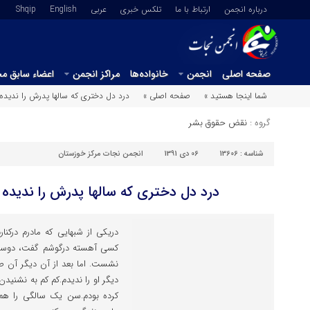
درباره انجمن
ارتباط با ما
تلکس خبری
عربي
English
Shqip
صفحه اصلی
انجمن
خانواده‌ها
مراکز انجمن
اعضاء سابق م
شما اینجا هستید »
صفحه اصلی »
درد دل دختری که سالها پدرش را ندید
گروه :
نقض حقوق بشر
شناسه :
13606
06 دی 1391
انجمن نجات مرکز خوزستان
درد دل دختری که سالها پدرش را ندیده
دریکی از شبهایی که مادرم درکنار
کسی آهسته درگوشم گفت، دوستت 
نشست. اما بعد از آن دیگر آن صدا
دیگر او را ندیدم.کم کم به نشن
کرده بودم.سن یک سالگی را هم