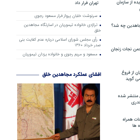
ه از سازمان
تهران فرار داد
سرنوشت خلبان پرواز فرار مسعود رجوی
تراژدی خانواده تیموریان در اسارتگاه مجاهدین
اهدین چه شد؟
خلق
رأی مجلس شورای اسلامی درباره عدم كفایت بنی
صدر خرداد 1360
من نجات زنجان
مسعود و مریم رجوی و خانواده یزدان تیموریان
ن از فروغ
افشای عملکرد مجاهدین خلق
ی گوید
 منتشر شده
دری
ات همراه
 ها