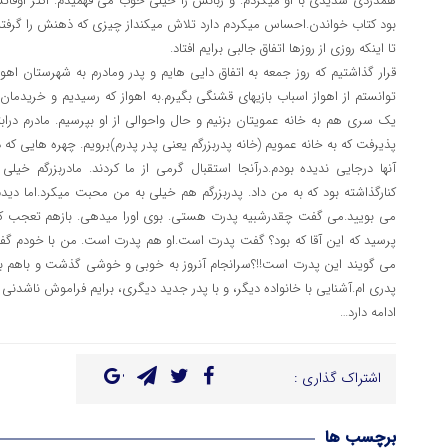
همدردی شدیدی با او میکردم. و زبانش را خیلی خوب می فهمیدم. اکثر اوقاتش
بود کتاب خواندن.احساس میکردم دارد تلاش میکنداز چیزی که ذهنش را گرفته 
تا اینکه روزی از روزها اتفاق جالبی برایم افتاد.
قرار گذاشتیم که روز جمعه به اتفاق دایی هایم و پدر ومادرم به شهرستان 
توانستم از اهواز اسباب بازیهای قشنگی بگیرم.به اهواز که رسیدیم و خریدما
یک سری هم به خانه عمویتان بزنیم و حال واحوالی از او بپرسیم. مادرم درابتد
پذیرفت که به خانه عمویم (خانه پدربزرگم یعنی پدر پدرم)برویم. چهره هایی که د
آنها درجایی ندیده بودم.درآنجا استقبال گرمی از ما کردند. مادربزرگم خیلی
کنارگذاشته بود که به من داد. پدربزرگم هم خیلی به من محبت میکرد.اما دید
می بویید.می گفت چقدرشبیه پدرت هستی. بوی اورا میدهی. بازهم تعجب کردم ک
پرسید که این آقا که بود؟ گفت پدرت است.او هم پدرت است. من با خودم گفتم
می گویند این پدرت است!!؟سرانجام آنروز به خوبی و خوشی گذشت و باهم به
پدری ام.آشنایی با خانواده دیگر، و با پدر جدید دیگری، برایم فراموش ناشدنی ب
ادامه دارد…
اشتراک گذاری :
برچسب ها