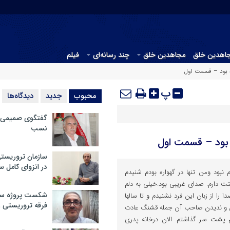
جاهدین خلق
مجاهدین خلق
چند رسانه‌ای
فیلم
ه بود – قسمت اول
پ
محبوب
جدید
دیدگاه‌ها
گفتگوی صمیمی با
نسب
 بود – قسمت اول
سازمان تروریست
در انزوای کامل 
م نبود ومن تنها در گهواره بودم شنیدم
دارم. صدای غریبی بود.خیلی به دلم
شکست پروژه سیا
 را از زبان این فرد نشنیدم و تا سالها
فرقه تروریستی 
یدن و ندیدن صاحب آن جمله قشنگ عادت
 پشت سر گذاشتم. الان درخانه پدری