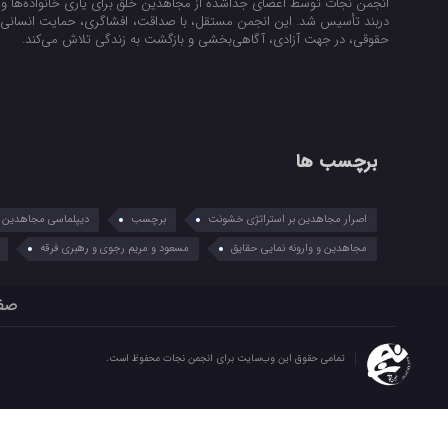
انجمن نجات توسط اعضای جداشده از مجاهدین خلق برای یاری خانواده‌ها و ن
دربند تأسیس شد. این انجمن مستقل، با صداقت، افشاگری، حمایت انسانی و
حقوقی، در جهت آزادی، آگاهی‌بخشی و بازگشت به زندگی تلاش می‌کند.
برچسب ها
اصرار مجاهدین بر استراتژی خشونت
برچسب
دیپلماسی مجاهدین در
مجاهدین و وارونه نمایی حقایق
مسعود و مریم رجوی و رهبری فرقه
صف
تمامی حقوق این وب‌سایت برای انجمن نجات محفوظ است.