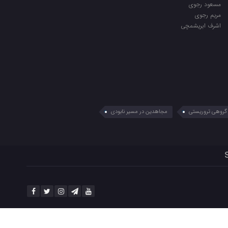
مسعود رجوی
مریم رجوی
اشرف ابریشمچی
گروهی تروریستی
مجاهدین در مسیر نابودی