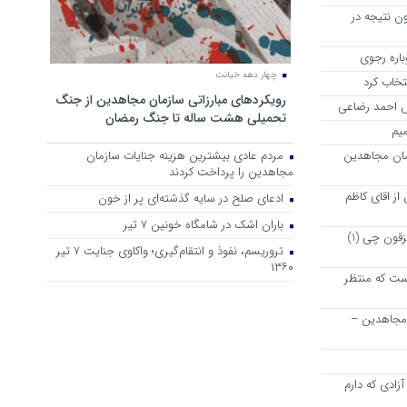
ن نتیجه در
چهار دهه خیانت
نتخاب کرد
رویکرد‌های مبارزاتی سازمان مجاهدین از جنگ
رش احمد رضاعی
تحمیلی هشت ساله تا جنگ رمضان
میم
مان مجاهدین
مردم عادی بیشترین هزینه جنایات سازمان
مجاهدین را پرداخت کردند
ز اقای کاظم
ادعای صلح در سایه گذشته‌ای پر از خون
باران اشک در شامگاه خونین 7 تیر
پیشنهاد دوستانه و خیر خواهانه به مزقون چی (1)
تروریسم، نفوذ و انتقام‌گیری؛ واکاوی جنایت ۷ تیر
۱۳۶۰
ت که منتظر
 مجاهدین –
زادی که دارم