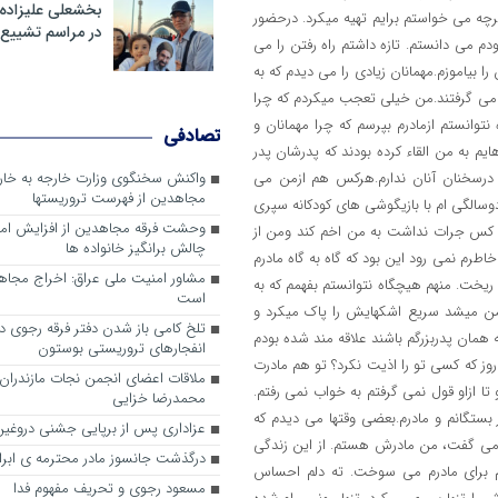
بخشعلی علیزاده 
چه می خواستم برایم تهیه میکرد. درحضور
در مراسم تشییع 
 می دانستم. تازه داشتم راه رفتن را می
را بیاموزم.مهمانان زیادی را می دیدم که به
ا می گرفتند.من خیلی تعجب میکردم که چرا
نتوانستم ازمادرم بپرسم که چرا مهمانان و
تصادفی
ایم به من القاء کرده بودند که پدرشان پدر
 درسخنان آنان ندارم.هرکس هم ازمن می
واکنش سخنگوی وزارت خارجه به خا
مجاهدین از فهرست تروریستها
سالگی ام با بازیگوشی های کودکانه سپری
وحشت فرقه مجاهدین از افزایش ام
چ کس جرات نداشت به من اخم کند ومن از
چالش برانگیز خانواده ها
رم نمی رود این بود که گاه به گاه مادرم
مشاور امنیت ملی عراق: اخراج مجا
ریخت. منهم هیچگاه نتوانستم بفهمم که به
است
 میشد سریع اشکهایش را پاک میکرد و
تلخ کامی باز شدن دفتر فرقه رجوی در 
 همان پدربزرگم باشند علاقه مند شده بودم
انفجارهای تروریستی بوستون
روز که کسی تو را اذیت نکرد؟ تو هم مادرت
ملاقات اعضای انجمن نجات مازندران ب
 تا ازاو قول نمی گرفتم به خواب نمی رفتم.
محمدرضا خزایی
ار بستگانم و مادرم.بعضی وقتها می دیدم که
عزاداری پس از برپایی جشنی دروغین
بم؟می گفت، من مادرش هستم. از این زندگی
درگذشت جانسوز مادر محترمه ی ابرا
لم برای مادرم می سوخت. ته دلم احساس
مسعود رجوی و تحریف مفهوم فدا