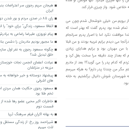
 را تنها سپری میکرد. تنها مونس او شده
هیجان مریم رجوی سر اعتراضات بدو
خلاص شود. واز چیزی فرار کند.
ایران
رای 85 در صدی مردم و بور شدن دوباره رجوی
اهواز برویم.من خیلی خوشحال شدم.چون می
اتفاقا مسعود، زندگی” برای خود” را ا
ن تمام شده بود پدرم گفت که بهتر است که
پیام نوروزی علیرضا رضاعی به براد
ا موافقت نکرد اما با اصرار پدرم سرانجام
رآنجا می دیدم برایم غریبه بودند و من قبلا
ما مجبور بودیم مادرمان را دشمن بنا
 با من مهربان بود و برایم هدایای زیادی
چگونه مسعود رجوی به نفر اول ساز
خلق تبدیل شد؟
م که بعداز چند دقیقه مرا سخت بغل کرد و
ه کدام پدر را می گوید؟!! بعد از مادرم
عیادت اعضای انجمن نجات خوزستان ا
مزرعه در منزلشان
 مگر من چندتا پدر دارم؟ به هرکه میرسم
 شهرستان شوش دانیال برگشتیم. به خانه
های اشرفی
ود.
مسعود رجوی حکایت همان مردی اس
تخم طلا بود
خاطرات اکبر محبی عضو رها شده از
قسمت دوم
به ‌بهانه اکران فیلم سرهنگ ثریا
شیراحمد روز رخ: از زندگی مستقل و آ
لذت میبرم