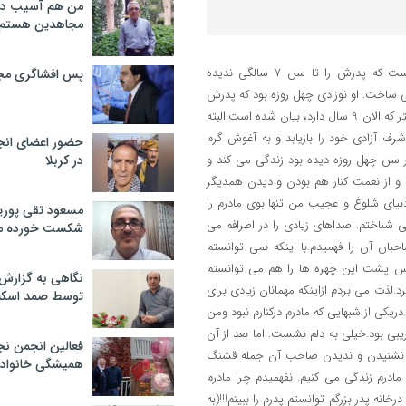
من هم آسیب دید
مجاهدین هستم
مثل سایه پدر بسیاراست اما……… متن زیر درد دلها و صحبتهای دختری است که پدرش را تا سن 7 سالگی ندیده
پس افشاگری مج
 ساخت. او نوزادی چهل روزه بود که پدرش
او را ترک کرد و به عراق و نزد فرقه مجاهدین رفت. این دیالوگها از زبان این دختر که الان 9 سال دارد، بیان شده است.البته
و اسارتگاه اشرف آزادی خود را بازیابد و به آغوش گرم
حضور اعضای انج
ر سن چهل روزه دیده بود زندگی می کند و
در کربلا
و از نعمت کنار هم بودن و دیدن همدیگر
نیای شلوغ و عجیب من تنها بوی مادرم را
مسعود تقی پوریا
 شناختم. صداهای زیادی را در اطرافم می
شکست خورده م
ان آن را فهمیدم.با اینکه نمی توانستم
اس پشت این چهره ها را هم می توانستم
نگاهی به گزارش
د.لذت می بردم ازاینکه مهمانان زیادی برای
توسط صمد اسکن
یکی از شبهایی که مادرم درکنارم نبود ومن
ی بود.خیلی به دلم نشست. اما بعد از آن
فعالین انجمن نج
کم به نشنیدن و ندیدن صاحب آن جمله قشنگ
همیشگی خانواده
درم زندگی می کنیم. نفهمیدم چرا مادرم
خانه پدر بزرگم توانستم پدرم را ببینم!!!(به