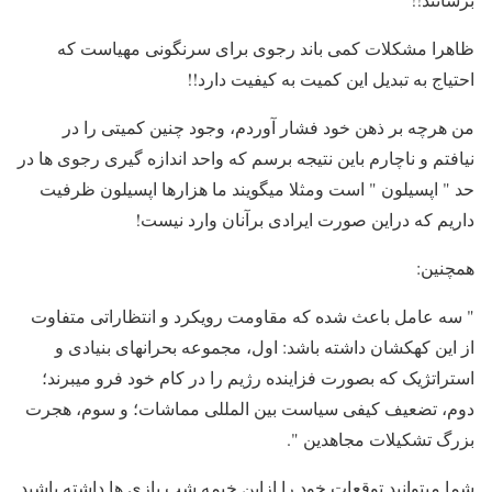
ظاهرا مشکلات کمی باند رجوی برای سرنگونی مهیاست که
احتیاج به تبدیل این کمیت به کیفیت دارد!!
من هرچه بر ذهن خود فشار آوردم، وجود چنین کمیتی را در
نیافتم و ناچارم باین نتیجه برسم که واحد اندازه گیری رجوی ها در
حد " اپسیلون " است ومثلا میگویند ما هزارها اپسیلون ظرفیت
داریم که دراین صورت ایرادی برآنان وارد نیست!
همچنین:
" سه عامل باعث شده که مقاومت رویکرد و انتظاراتى متفاوت
از این کهکشان داشته باشد: اول، مجموعه بحرانهاى بنیادى و
استراتژیک که بصورت فزاینده رژیم را در کام خود فرو میبرند؛
دوم، تضعیف کیفى سیاست بین المللى مماشات؛ و سوم، هجرت
بزرگ تشکیلات مجاهدین ".
شما میتوانید توقعات خود را ازاین خیمه شب بازی ها داشته باشید