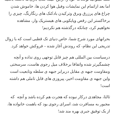
اما بعد ازاتمام این نمایشات وفیل هوا کردن ها، خاموش شدن
چراغ های پرزرق وبرق وترکیدن بادکنک های رنگارنگ، چیزی را
برخاکستر این رقص وپایکوبی های هیستریک وار، مشاهده
نخواهیم کرد، چنانکه درگذشته هم نکردیم!
بحرانهای مورد شرح شما، خاص دنیای تک قطبی است که با زوال
تدریجی این نظام- که روندش آغاز شده – فروکش خواهد کرد.
درسیاست بین المللی هم چیز قابل توجهی روی نداده و آنچه
چشمگیرتر شده واتفاقا برخلاف میل رجوی هاست، سرسختی
ومقاومت جبهه ی مقابل دربرابر جبهه ی سلطه وتابعیت است
واین جبهه ی مقاومت اخیر، پیروزی های قابل تاملی هم داشته
است!
ثالثا، مجاهدی درکار نبوده که هجرت هم کرده باشد و آنچه که
مجبور به مسافرت شد، اسرای رجوی بود که باهمت خانواده ها،
از یک توفیق جبری بهره مند شد!