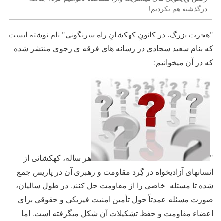
درگذشته هم نکردیم!
"هجرت بزرگ، در کانونِ کهکشانِ راه سرنگونى" نام نوشته ایست
که بنام سعید سجادى در رسانه های فرقه ی رجوی منتشر شده
که در آن میخوانیم:
"
هر ساله، کهکشانى از
انسانهاى آزادیخواه در گِرد مقاومت و رهبرى آن در پاریس جمع
شده تا مسئله خاصى را از مقاومت حل کنند. در طول سالیان،
صورت مسئله عمدتاً حول تأمین امنیت فیزیکى و حقوقى براى
اعضاء مقاومت و حفظ تشکیلات آن شکل میگرفته است. اما