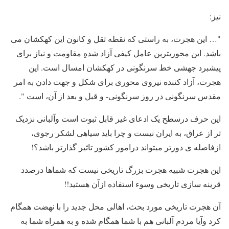
نیز:
"… این هجرت، به راستى که نقطه ثقل و کانون این کهکشان مى
باشد. این محوریترین عامل کیفى آزاد شدهِ مقاومت و نیاز براى
پیشبرد جهشى خط سرنگونى در کهکشان امسال است. این
هجرت، آزاد کننده نیروى محورى براى شکل و جهت دادن به امر
مقدس سرنگونى در روز سرنگونى- و قبل و بعد از آن، است ".
این حرف درسطح یک ادعای غیر قابل ثبوت است وآلبانی نزدیک
تر از عراق، به ایران نیست و چرا باید سیاهی لشکر رجوی،
ازفاصله ی دورتر میتواند درامور کشور تاثیر گذارتر باشد؟!
این هجرت شبیه هجرت بزرگ تاریخی نیست که شماها درصدد
قرینه سازی تاریخی وسوء استفاده ازآن هستید!!
آن هجرت تاریخی مورد بحث، اهالی محل جدید را با نهضت همگام
کرد وآیا مردم آلبانی هم با شما همگام شده و به همراه شما به