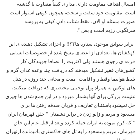
امسال اهداف مقاومت داراى مدارى کیفاً متفاوت با گذشته
است. مقاومت خود سفت و سخت، همچون کوهى استوار است.
صورت مسئله او الان، فقط شتاب دادنِ کیفى به پروسه
سرنگونى رژیم است و بس ".
برابر سوابق موجود، ستاره ها؟؟!! و اجزای تشکیل دهنده ی این
کهکشان ها، تعدادی از اعضای مسخ شده از خصوصیات انسانی
فرقه ی رجوی هستند ولی اکثریت را انصافا جویندگان کار
کشورهای فقیر تشکیل میدهند که دریافت چند وعده غذای گرم و
بلیط هواپیما وقطار و اقامت مفت و مجانی چند روزه در هتل
های لوکس به همراه پول توجیبی مختصری که دریافت میکنند،
غنیمت بزرگی برای آنها بشمار میرود و در این جمع شدن ها چیزی
حل نمیشود باستثنای تعاریف و قربان صدقه رفتن ها برای
مسعود و مریم و زانو زدن در برابر دشمنان " خلق قهرمان ایران
" که کرم نموده به ایران حمله کرده وبعد از قتل عام این خلق
قهرمان، مریم ومسعود را به تل های خاکستری باقیمانده ازتهران
برسانند!!