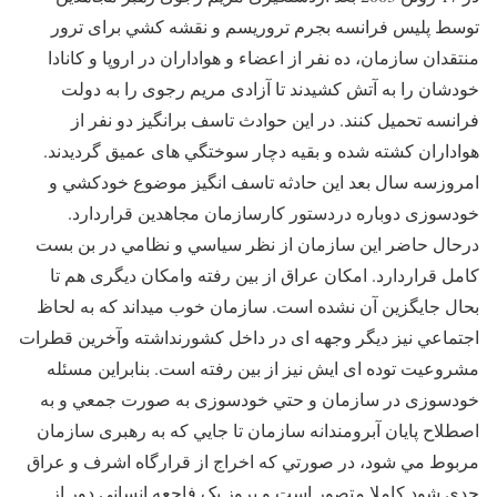
توسط پليس فرانسه بجرم تروريسم و نقشه کشي برای ترور
منتقدان سازمان، ده نفر از اعضاء و هواداران در اروپا و کانادا
خودشان را به آتش کشيدند تا آزادی مريم رجوی را به دولت
فرانسه تحميل کنند. در اين حوادث تاسف برانگيز دو نفر از
هواداران کشته شده و بقيه دچار سوختگي های عميق گرديدند.
امروزسه سال بعد اين حادثه تاسف انگيز موضوع خودکشي و
خودسوزی دوباره دردستور کارسازمان مجاهدين قراردارد.
درحال حاضر اين سازمان از نظر سياسي و نظامي در بن بست
کامل قراردارد. امکان عراق از بين رفته وامکان ديگری هم تا
بحال جايگزين آن نشده است. سازمان خوب ميداند که به لحاظ
اجتماعي نيز ديگر وجهه ای در داخل کشورنداشته وآخرين قطرات
مشروعيت توده ای ايش نيز از بين رفته است. بنابراين مسئله
خودسوزی در سازمان و حتي خودسوزی به صورت جمعي و به
اصطلاح پايان آبرومندانه سازمان تا جايي که به رهبری سازمان
مربوط مي شود، در صورتي که اخراج از قرارگاه اشرف و عراق
جدی شود کاملا متصور است و بروز يک فاجعه انساني دور از