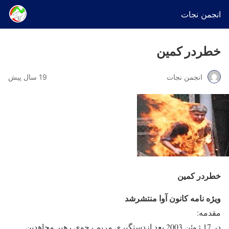
انجمن نجات
خطردر کمين
انجمن نجات
19 سال پیش
خطردر کمين
ويژه نامه کانون آوا منتشرشد
مقدمه:
در 17 ژوئن 2003 بعد ازدستگيری مريم رجوی رهبر مجاهدين