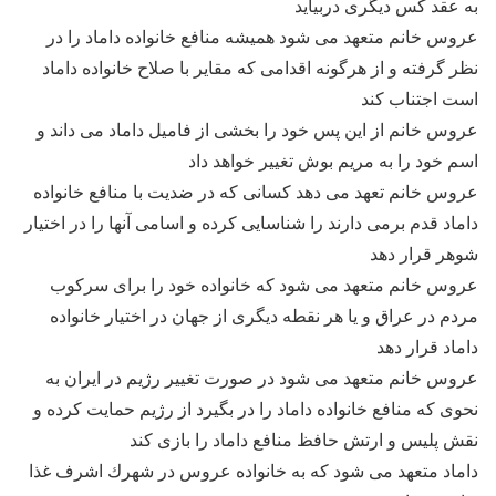
به عقد كس ديگرى دربيايد
عروس خانم متعهد مى شود هميشه منافع خانواده داماد را در
نظر گرفته و از هرگونه اقدامى كه مقاير با صلاح خانواده داماد
است اجتناب كند
عروس خانم از اين پس خود را بخشى از فاميل داماد مى داند و
اسم خود را به مريم بوش تغيير خواهد داد
عروس خانم تعهد مى دهد كسانى كه در ضديت با منافع خانواده
داماد قدم برمى دارند را شناسايى كرده و اسامى آنها را در اختيار
شوهر قرار دهد
عروس خانم متعهد مى شود كه خانواده خود را براى سركوب
مردم در عراق و يا هر نقطه ديگرى از جهان در اختيار خانواده
داماد قرار دهد
عروس خانم متعهد مى شود در صورت تغییر رژيم در ايران به
نحوى كه منافع خانواده داماد را در بگيرد از رژيم حمايت كرده و
نقش پليس و ارتش حافظ منافع داماد را بازى كند
داماد متعهد مى شود كه به خانواده عروس در شهرك اشرف غذا