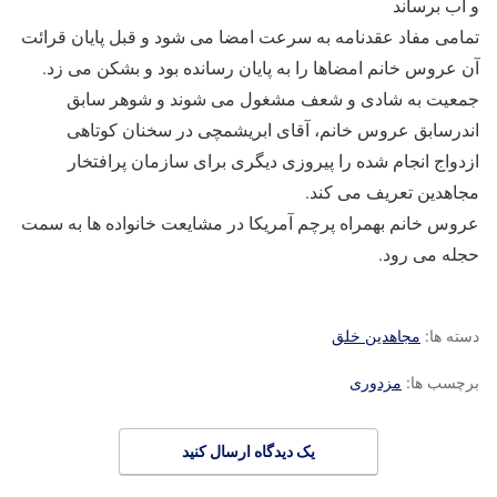
و اب برساند
تمامى مفاد عقدنامه به سرعت امضا مى شود و قبل پايان قرائت
آن عروس خانم امضاها را به پايان رسانده بود و بشكن مى زد.
جمعيت به شادى و شعف مشغول مى شوند و شوهر سابق
اندرسابق عروس خانم، آقاى ابريشمچى در سخنان كوتاهى
ازدواج انجام شده را پيروزى ديگرى براى سازمان پرافتخار
مجاهدين تعريف مى كند.
عروس خانم بهمراه پرچم آمريكا در مشايعت خانواده ها به سمت
حجله مى رود.
دسته ها:
مجاهدین خلق
برچسب ها:
مزدوری
یک دیدگاه ارسال کنید