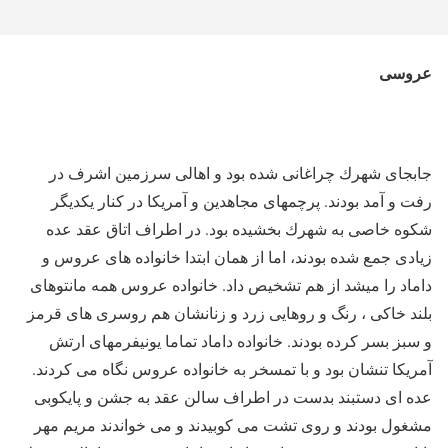
عروسى
جابجاى شهرك چراغانى شده بود و اهالى سرزمين اشرف در
رفت و آمد بودند. پرچمهاى مجاهدين و آمريكا در كنار يكديگر
شكوه خاصى به شهرك بخشيده بود. در اطراف اتاق عقد عده
زيادى جمع شده بودند، اما از همان ابتدا خانواده هاى عروس و
داماد را ميشد از هم تشخيص داد. خانواده عروس همه مانتوهاى
بلند خاكى ، رنگ و روهايى زرد و زنانشان هم روسرى هاى قرمز
و سبز بسر كرده بودند. خانواده داماد تماما يونيفرمهاى ارتش
آمريكا تنشان بود و با تمسخر به خانواده عروس نگاه مى كردند.
عده اى دستبند بدست در اطراف سالن عقد به جشن و پايكوبى
مشغول بودند و روى تشت مى كوبيدند و مى خواندند مريم مهر