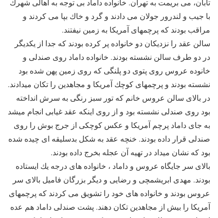
تابان، مى بريمت به تهران. خانواده داماد بى توجه به اهالى شهرك
با جيب و لندرور جولان مى دادند و گرد و خاك بپا مى كردند و
مراقب بودند كه پرچمهاى آمريكا به زمين نيفتند.
سالن عقد را نزديكان دو خانواده پر كرده بودند كه جدا از يكديگر
در دو طرف سالن نشسته بودند. خانواده داماد روى صندلى و
خانوده عروس روى پتوى دو پلنگى كه روى زمين پهن شده بود
نشسته بودند و پرچمهاى كوچك آمريكا و مجاهدين را تكان ميدادند.
در بالاى سالن عروس خانم كه تور سبز رنگى به سرش انداخته
بود روى صندلى نشسته بود و از روى اينكه عقد غيابى انجام ميشد
به جاى داماد پرچم آمريكا و عكس كوچكى از جرج بوش را روى
صندلى قرار داده بودند. خنچه عقد به شكل بدسليقه اى چيده شده
بود كه نشان ميداد در تهيه آن عجله بخرج داده بودند.
بالاى سر جايگاه عروس و داماد ، خانواده هاى درجه يك ايستاده
بودند. مهدى ابريشمچى و رضايى و ديگر بزرگان فاميل بالاى سر
عروس بودند و خانواده هاى خود را تشويق مى كردند كه پرچمهاى
آمريكا را بيش از مجاهدين تكان دهند. پشت صندلى داماد هم عده