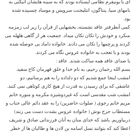
اى با يونيفرم نظامى ايستاده بودند كه به سينه هايشان اتيكتى به
نامهاى سيا، پنتاگون، انتليجنت سرويس و موساد چسبيده شده
بود.
كمى آنطرفتر عاقد نشسته، بخشهايى از قرآن را زير لب زمزمه
مىكرد و خودش را تكان تكان ميداد. جمعيت هر از گاهى هلهله مى
كردند و پرچمها را تكان مى دادند. خانواده داماد بى حوصله شده
بودند و با تعجب به خانواده عروس نگاه مى كردند.
با صداى عاقد همه ساكت شدند. عاقد :
بسم الله رحمان رحيم، به نام خدا و خلق قهرمان كاخ سفيد.
امشب اينجا جمع شديم كه دو دلداده را به هم برسانيم، دو
عاشقى كه براى رسيدن به قدرت از هيچ كارى كوتاهى نمى كنند.
امشب شب مقدسى است كه غيردوشيزه مكرمه و منوره خانم
مريم خانم رجوى ( صلوات حاضرين) را به عقد دائم عالى جناب و
مستطاب جرج بوش ( خانواده عروس بشدت دست مى زنند)
دربياوريم. باشد كه خداى منان به آنان فرزندانى صادق و شريف
اعطا كند كه بتوانند نسل اسامه بن لادن ها و طالبان ها از خطر