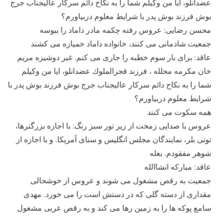
عضدانلو، ايا من وكيلم شما را به نكاح دائم سركار عاليجناب جرج
بوش فرزند بوش پدر با شرايط معلوم دربياورم؟
محسن رضايى: عروس رفته چكمه مادر داماد را ببوسه
جمعيت شادمانى مى كنند، خانواده داماد خميازه مى كشند
عاقد: براى بار سوم خطبه را جارى مى كنم. غير دوشيزه مريم
خان مكرمه محلله ، فرزند قجرالملوك عضدانلو، ايا من وكيلم
شما را به نكاح دائم سركار عاليجناب جرج بوش فرزند بوش پدر با
شرايط معلوم دربياورم؟
همه سكوت مى كنند
عروس با صدايى زمخت از زير تور سبز رنگ: با اجازه بزرگترها،
تونى بلر، نمايندگان مجلس انگليس و سناى آمريكا. و با اجازه از
شوهر مفقودم. بعله
عاقد: مباركه انشاالله
جمعيت به رقص مشغول مى شوند و عروس از خوشحالى
مقدارى از دسته گلى كه در دستش است را مى خورد. مهدى
سامع پوكه ها را به زمين رها مى كند و به رقص عربى مشغول