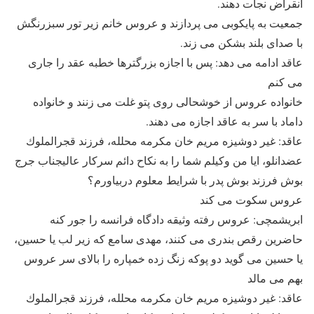
انقراض نجات دهند.
جمعيت به پايكوبى مى پردازند و عروس خانم زير تور سبزرنگش
با صداى بلند بشكن مى زند.
عاقد ادامه مى دهد: پس با اجازه بزرگترها خطبه عقد را جارى
مى كنم
خانواده عروس از خوشحالى روى پتو غلت مى زنند و خانواده
داماد با سر به عاقد اجازه مى دهند.
عاقد: غير دوشيزه مريم خان مكرمه محلله، فرزند قجرالملوك
عضدانلو، ايا من وكيلم شما را به نكاح دائم سركار عاليجناب جرج
بوش فرزند بوش پدر با شرايط معلوم دربياورم؟
عروس سكوت مى كند
ابريشمچى: عروس رفته وثيقه دادگاه فرانسه را جور كنه
حاضرين رقص بندرى مى كنند، مهدى سامع كه زير لب يا حسين،
يا حسين مى گويد دو پوكه زنگ زده خمپاره را بالاى سر عروس
بهم مى مالد
عاقد: غير دوشيزه مريم خان مكرمه محلله، فرزند قجرالملوك