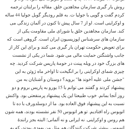
روش یار گیری سازمان مجاهدین خلق. مقاله را برایتان ترجمه
کردم
گفت و گویی با جولیا ت. به قلم رودیگر گوبل
جولیا 44 ساله
و اوکراینی است. او از 7 سال پیش تا کنون در آلمان زندگی می
کند. سازمان مجاهدین خلق یا شورای ملی مقاومت یکی از
سازمان های سرشناس اپوزیسیون ایران است. گروهی است که
برای تعویض حکومت تهران یار گیری می کنند و برای این کار از
جانب واشنگتن حمایت مالی می شود
.
شما در یکی از نشست
های بزرگ خود در ویله پینت در حومۀ پاریس شرکت کردید. چه
چیزی شمای اوکراینی را بر انگیخت تا اواخر ماه ژوئن به این
"جشن ملی علیه آخوند ها" بروید؟
دوستان و آشنایان به من
پیشنهاد کردند و گفتند می توانم با 15 یورو به پاریس بروم و دو
روز آنجا بمانم. خوب طبیعتا این یک پیشنهاد پرمنفعتی بود. واکنش
نسبت به این پیشنهاد فوق العاده بود. ما از دوسلدورف با ده تا
اتوبوس راه افتادیم. تو هر اتوبوس 50 نفر نشسته بودند، همه شون
هم روس و اوکراینی. نه ایرانی و نه آلمانی؛ البته بجز رانندۀ
اتوبوس. بیشتر شرکت کنندگان هم مثل من یهودی بودند، که به