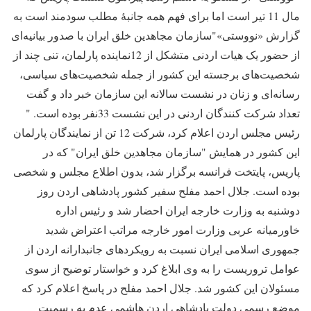
مال 11 تیر است اما برای فهم همه جانبۀ مطلب سودمند است
به
گزارش «نووستی»"سازمان مجاهدین خلق ایران با صدور بیانیه‌ای
از حضور یک هیات اردنی متشکل از 12نماینده پارلمان، تنی چند از
شخصیت‌های برجسته این کشور از جمله شخصیت‌های سیاسی،
رسانه‌ای و زنان در نشست سالانه این سازمان خبر داد و گفت
تعداد شرکت کنندگان اردنی در این نشست 33نفر بوده است
.
"
رئیس مجلس اردن اعلام کرد، شرکت 12 تن از نمایندگان پارلمان
این کشور در همایش "سازمان مجاهدین خلق ایران" که در
پاریس، پایتخت فرانسه برگزار شد، بدون اطلاع مجلس و شخصی
بوده است
.
جلال احمد مفلح سفیر کشور پادشاهی اردن روز
دوشنبه به وزارت خارجه ایران احضار شد و رئیس اداره
خاورمیانه عربی وزارت امور خارجه مراتب اعتراض شدید
جمهوری اسلامی ایران نسبت به رویکردهای جانبدارانه اردن از
عوامل تروریست را به وی ابلاغ کرد و خواستار توضیح از سوی
مسئولان این کشور شد. جلال احمد مفلح در پاسخ اعلام کرد که
موضع رسمی دولت پادشاهی اردن هاشمی عدم به رسمیت