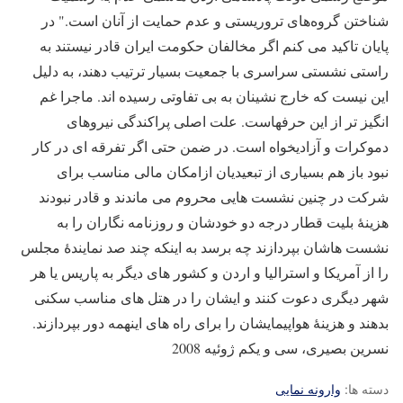
شناختن گروه‌های تروریستی و عدم حمایت از آنان است
."
در
پایان تاکید می کنم اگر مخالفان حکومت ایران قادر نیستند به
راستی نشستی سراسری با جمعیت بسیار ترتیب دهند، به دلیل
این نیست که خارج نشینان به بی تفاوتی رسیده اند. ماجرا غم
انگیز تر از این حرفهاست. علت اصلی پراکندگی نیروهای
دموکرات و آزادیخواه است. در ضمن حتی اگر تفرقه ای در کار
نبود باز هم بسیاری از تبعیدیان ازامکان مالی مناسب برای
شرکت در چنین نشست هایی محروم می ماندند و قادر نبودند
هزینۀ بلیت قطار درجه دو خودشان و روزنامه نگاران را به
نشست هاشان بپردازند چه برسد به اینکه چند صد نمایندۀ مجلس
را از آمریکا و استرالیا و اردن و کشور های دیگر به پاریس یا هر
شهر دیگری دعوت کنند و ایشان را در هتل های مناسب سکنی
بدهند و هزینۀ هواپیمایشان را برای راه های اینهمه دور بپردازند
.
نسرین بصیری، سی و یکم ژوئیه 2008
دسته ها:
وارونه نمایی