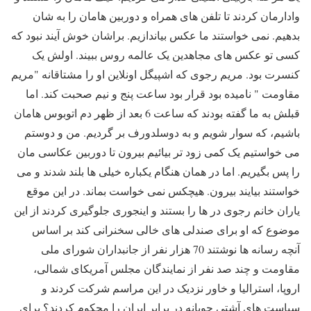
وادارمان کردند تا تلفن های همراه و دوربین هامان را به شان
بدهیم. نمی خواستند ما عکس بیاندازیم. براشان خوش آیند نبود که
کسی تو عکس های مجاهدین یک عالمه روس ببیند
.
اولش یک
کنسرت بود. مریم رجوی که اشپیگل اونلاین او را مشتاقانه "مریم
مقاومت " نامیده بود قرار بود ساعت پنج و نیم صحبت کند. اما
قبلش به ما گفته بودند که ساعت 6 بعد از ظهر دم اتوبوس هامان
باشیم، که سوار شویم و به دوسلدورف بر گردیم. من و دوستم
می خواستیم یک کمی زود تر بیائیم بیرون تا دوربین عکاسی مان
را پس بگیریم. اما در همان هنگام یکباره خیلی ها بلند شدند و می
خواستند بیایند بیرون. هیچکس نمی خواست بماند. در این موقع
یاران خانم رجوی در ها را بستند و اینجوری جلوگیری کردند از این
موضوع که او برای صندلی های خالی سخنرانی کند
بر اساس
آنچه رسانه ها نوشتند 70 هزار نفر از جانبداران شورای ملی
مقاومت و چند صد نفر از نمایندگان مجلس آمریکای شمالی،
اروپا، استرالیا و خاور نزدیک در این مراسم شرکت کردند و
سیاست های آشتی جویانه در برابر ایران را محکوم کردند؟
برای