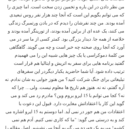
من نظر دادن در این باره و تخمین زدن سخت است. اما چیزی را
که می توانم بگویم این است که آنجا چند هزار نفر روس تبعیدی
آمده بودند. من چند نفرشان را دیدم که در بادن ورتمبرگ زندگی
می کنند، یک عده ای از برلین آمده بودند، از تورینگر آمده بودند و
خلاصه از همه جا. دیدار بزرگی بود. کمتر کسی از ما سر در می
آورد که آنجا روی صحنه چه خبر است و چه می گویند. گاهگاهی
من کلمۀ دموکراسی یا یک چیز هایی شبیه این را می فهمیدم
گفتید برنامه هایی برای سفر به اتریش و ایتالیا هم قرار است
ترتیب داده شود. آیا شما حاضرید یکبار دیگردر این سفرهای
تبلیغاتی برای جنگ شرکت کنید؟
من هنوز جوابی به شان ندادم. نه
آره گفتم، نه نه. هنوز هم تاریخ ها معلوم نیست. ولی… چرا که
نه؟ کجا می توانم با 15 ایرو بروم وین؟ مادرم رد می کند و می
گوید این کار با اعتقاداتش مغایرت دارد. قبول این دعوت با
اعتقادات من هم جور در نمی آید. اما دوستم به 15 ایرو اشاره می
کند و به درستی می گوید: "ما که کاری نمی کنیم. آدم هم نمی
کشیم! میریم یک خورده می گیریم آنجا می نشینیم
.
اصل مقاله را