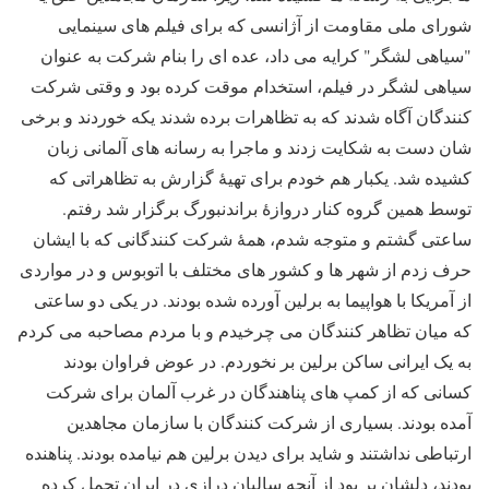
شورای ملی مقاومت از آژانسی که برای فیلم های سینمایی
"سیاهی لشگر" کرایه می داد، عده ای را بنام شرکت به عنوان
سیاهی لشگر در فیلم، استخدام موقت کرده بود و وقتی شرکت
کنندگان آگاه شدند که به تظاهرات برده شدند یکه خوردند و برخی
شان دست به شکایت زدند و ماجرا به رسانه های آلمانی زبان
کشیده شد
.
یکبار هم خودم برای تهیۀ گزارش به تظاهراتی که
توسط همین گروه کنار دروازۀ براندنبورگ برگزار شد رفتم.
ساعتی گشتم و متوجه شدم، همۀ شرکت کنندگانی که با ایشان
حرف زدم از شهر ها و کشور های مختلف با اتوبوس و در مواردی
از آمریکا با هواپیما به برلین آورده شده بودند. در یکی دو ساعتی
که میان تظاهر کنندگان می چرخیدم و با مردم مصاحبه می کردم
به یک ایرانی ساکن برلین بر نخوردم. در عوض فراوان بودند
کسانی که از کمپ های پناهندگان در غرب آلمان برای شرکت
آمده بودند. بسیاری از شرکت کنندگان با سازمان مجاهدین
ارتباطی نداشتند و شاید برای دیدن برلین هم نیامده بودند. پناهنده
بودند، دلشان پر بود از آنچه سالیان درازی در ایران تحمل کرده