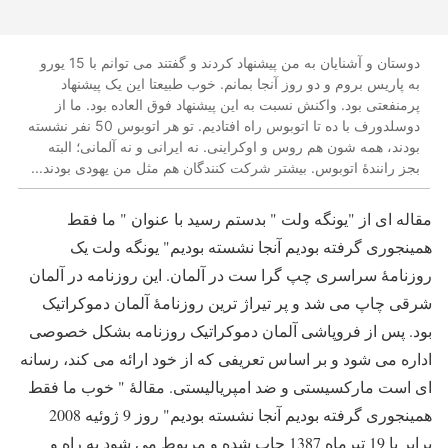
دوستان و آشنایان به من پیشنهاد کردند و گفتند می توانم با 15 یورو
به پاریس بروم و دو روز آنجا بمانم. خوب طبیعتا این یک پیشنهاد
پرمنفعتی بود. واکنش نسبت به این پیشنهاد فوق العاده بود. ما از
دوسلدورف با ده تا اتوبوس راه افتادیم. تو هر اتوبوس 50 نفر نشسته
بودند، همه شون هم روس و اوکراینی. نه ایرانی و نه آلمانی؛ البته
بجز رانندۀ اتوبوس. بیشتر شرکت کنندگان هم مثل من یهودی بودند...
مقاله ای از "یونگه ولت " بدستم رسید با عنوان " ما فقط
همینجوری گرفته بودیم آنجا نشسته بودیم
"
یونگه ولت یک
روزنامۀ سراسری چپ گرا ست در آلمان. این روزنامه در آلمان
شرقی چاپ می شد و پر تیراژ ترین روزنامۀ آلمان دموکراتیک
بود. پس از فروپاشی آلمان دموکراتیک روزنامه بشکل خصوصی
اداره می شود و بر اساس تعریفی که از خود ارائه می کند، رسانه
ای است مارکسیستی و ضد امپریالیستی
.
مقالۀ " خوب ما فقط
همینجوری گرفته بودیم آنجا نشسته بودیم" روز 9 ژوئیه 2008
برابر با 19 تیرماه 1387 چاپ شده و مربوط می شود به راه و