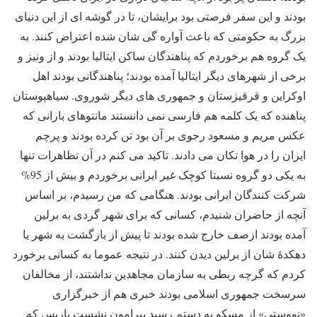
بودند و این سفر فرصتی بود برایشان، تا در گوشه ای از این دنیای
بزرگ به حکومتی که باعث آواره گی شان شده اعتراض کنند. به
یک گروه هم برخوردم که پناهندگان ساکن ایتالیا بودند و از ونیز و
برخی از شهرهای دیگر ایتالیا آمده بودند؛ پناهندگانی بودند اهل
اوکراین و قرقیزستان و جمهوری های دیگر شوروی. سیاهپوستان
پناهنده که یک کلمه هم فارسی نمی دانستند مانتوهای بارانی که
عکس مریم و مسعود رجوی بر آن بود تن کرده بودند و پرچم
ایران را در هوا تکان می دادند
.
تاکید می کنم در آن تظاهرات تنها
به یکی دو گروه نسبتا کوچک غیر ایرانی برخوردم و بیش از 95%
شرکت کنندگان ایرانی بودند. هنگامی که من رسیدم، بر اساس
آنچه از حاضران شنیدم، کسانی که برای شهر گردی به برلین
آمده بودند ازصف خارج شده بودند تا پیش از بازگشت به شهر یا
دهکدۀ شان از برلین دیدن کنند. در نتیجه عموما به کسانی برخورد
کردم که گرچه ربطی به سازمان مجاهدین نداشتند، از مخالفان
سرسخت جمهوری اسلامی بودند
خبری هم از خبرگزاری
«نووستی» از مسکو به دستم رسید پیرامون نشست پاریس که