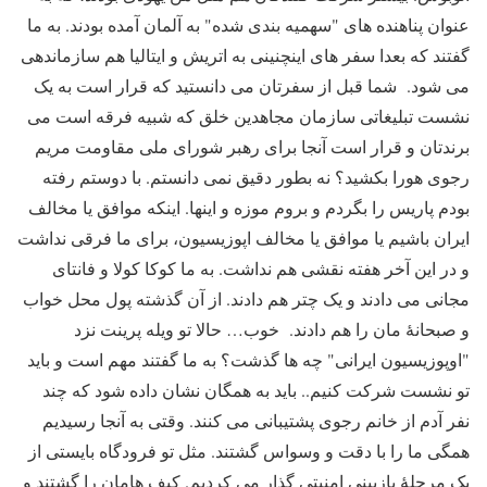
عنوان پناهنده های "سهمیه بندی شده" به آلمان آمده بودند. به ما
گفتند که بعدا سفر های اینچنینی به اتریش و ایتالیا هم سازماندهی
می شود
.
شما قبل از سفرتان می دانستید که قرار است به یک
نشست تبلیغاتی سازمان مجاهدین خلق که شبیه فرقه است می
برندتان و قرار است آنجا برای رهبر شورای ملی مقاومت مریم
رجوی هورا بکشید؟
نه بطور دقیق نمی دانستم. با دوستم رفته
بودم پاریس را بگردم و بروم موزه و اینها. اینکه موافق یا مخالف
ایران باشیم یا موافق یا مخالف اپوزیسیون، برای ما فرقی نداشت
و در این آخر هفته نقشی هم نداشت. به ما کوکا کولا و فانتای
مجانی می دادند و یک چتر هم دادند. از آن گذشته پول محل خواب
و صبحانۀ مان را هم دادند
.
خوب… حالا تو ویله پرینت نزد
"اوپوزیسیون ایرانی" چه ها گذشت؟
به ما گفتند مهم است و باید
تو نشست شرکت کنیم.. باید به همگان نشان داده شود که چند
نفر آدم از خانم رجوی پشتیبانی می کنند. وقتی به آنجا رسیدیم
همگی ما را با دقت و وسواس گشتند. مثل تو فرودگاه بایستی از
یک مرحلۀ بازبینی امنیتی گذار می کردیم. کیف هامان را گشتند و