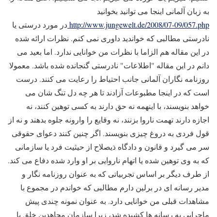
به زبان آلمانی اینجا می توانید بخوانید
http://www.jungewelt.de/2008/07-09/057.php
در مورد درستی یا
نادرستی مطالبی که خواندید داوری نمی کنم. نظرات ارائه شده
در این مقاله هم الزاما با نظرات من خوانایی ندارد. اما بعید می
دانم در این مقاله "اطلاعات" نادرستی گنجانده شده باشد. معمولا
روزنامه نگاران آلمانی جانب احتیاط را رعایت می کنند. درست
است که در اینجا مطبوعات آزادند تا هر چه دل تنگ شان می
خواهد بنویسند، با اینهمه نه حق دارند به کسی توهین کنند، نه
اجازه دارند تهمت ناروا بزنند، نه وقایع را وارونه جلوه بدهند و نه از
قول فردی به دروغ چیزی بنویسند. اگر چنین کنند دعوای حقوقی
سر می گیرد و قانون و دادگاه ذیصلاح از حیثیت فرد یا سازمانی
که به وی توهین شده یا اتهام ناروایی بر او وارد شده دفاع می کند
.
از طرف دیگر بر اساس تجربیاتی که به عنوان روزنامه نگار و
مدیر رسانه ای در برلین دارم مطالبی که خواندم در مجموع با
مشاهدات قبلی من خوانایی دارد. به عنوان نمونه چندی پیش
ماجرایی به رسانه ها کشیده شد، زیرا سازمان مجاهدین خلق یا