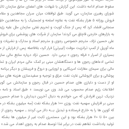
سقوط صدام ادامه داشت. این گزارش با شهادت های اعضای سابق سازمان تائی
فروش روزانه 5 هزار بشکه نفت به علاوه اسلحه و لجستیک را به مجاهدین خلق اختصاص داد.
سنجابی افشاء کرد که پس از جنگ کویت و تحریم نفتی سازمان ملل علیه رژیم
به بازارهای خارجی قاچاق می کردند! سازمان از شرکت های پوششی برای فروش
علی حسین نژاد، مترجم خصوصی رجوی و مترجم اسناد و مدارک و نشریات و نام
ماه آوریل از کمپ ترانزیت موقت (لیبرتی) فرار کرد، بلافاصله پس از فرارش از سا
بسیاری از اسرار « فرقه رجوی » برمی دارد. حسین نژاد درباره منابع مالی سا
تمامی ادعاهای رجوی ها و دستگاهشان مبنی بر کمک مالی مردم ایران و تم
مالی برای سیمای مغازلت امریکایی و اروپایی و دروغ و فریبشان و دیگر برنامه
پوشالی و برای لاپوشانی غارت نفت عراق و توجیه و سفیدسازی هزینه های میل
او از دست و دلبازی های صدام حسین در قبال رجوی و سازمانش می گوید 
اطلاعات رژیم صدام محسوب می شد. وی می نویسد: « طبق اسناد و نامه ه
مبنی بر افزایش سهمیه نفت روزی 100 هزار بشکه نفت (سه
که کوپن ها را به خارج فرستاده و تبدیل بــه دلار می کردند ـ سهمیه رجوی ا
بین 50 تا 70 هزار بشکه بود و این مستمری ثابت غیر از میلیون ها ب
تولید یادداشت تفاهم نفت در برابر غذا توسط صدام به رجوی اهداء می شد.»