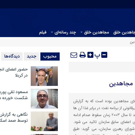
جاهدین خلق
مجاهدین خلق
چند رسانه‌ای
فیلم
دین
پ
محبوب
جدید
دیدگاه‌ها
حضور اعضای انج
در کربلا
ی مجاهدین
مسعود تقی پوریا
شکست خورده م
ی مجاهدین بوده است که به گزارش
قانونی از برنامه نفت در برابر غذا آن ها
نگاهی به گزارش
را تغذیه می کرده است و این روند تا سال 2003 زمان سقوط صدام ادامه
توسط صمد اسکن
 اعضای سابق سازمان تائید می شود.
شورای رهبری سازمان، می گوید: طبق