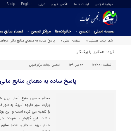
درباره انجمن
ارتباط با ما
تلکس خبری
عربي
English
Shqip
صفحه اصلی
انجمن
خانواده‌ها
مراکز انجمن
اعضاء سابق م
شما اینجا هستید »
صفحه اصلی »
پاسخ ساده به معمای منابع مالی مجاه
گروه :
همکاری با بیگانگان
شناسه :
12788
24 تیر 1391
انجمن نجات مرکز فارس
پاسخ ساده به معمای منابع مال
صدام حسین منبع اصلی پول ها
وزارت امور خارجه امریکا به طور غیر
داشت. این گزارش با شهادت های
خانم مریم سنجابی، عضو سابق 