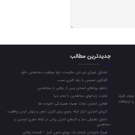
جدیدترین مطالب
تشکیل شورای غیر ملی مقاومت، تنها موفقیت مجاهدین خلق
گفتگوی صمیمی با رضا اکبری نسب
تحقق رویاهای انسانی پس از رهایی از مجاهدین
جات افراد
تفاوت زندانهای مجاهدین با تمام دنیا
 ارتباطات
فعالین انجمن نجات همراه همیشگی خانواده ها
انزوای اجباری؛ ابزار فرقه رجوی برای کنترل ذهن و پنهان کردن واقعیت
تحلیل تطبیقی ساز و کارهای کنترل روانی در فرقه جفری اپستین و
مجاهدین
فروغ جاویدان فرجام یک رویای جنون آمیز – قسمت پایانی