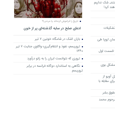
هرجا خشن ترین دشمنان ایران هستند٬ شک نداریم
ند کرد!
تاریخ را فراموش کرده‌اند یا مردم را؟
 تشکیلات
ادعای صلح در سایه گذشته‌ای پر از خون
باران اشک در شامگاه خونین 7 تیر
مان اروپا طی
تروریسم، نفوذ و انتقام‌گیری؛ واکاوی جنایت ۷ تیر
 – قسمت اول
۱۳۶۰
تروری که نتوانست ایران را به زانو درآورد
مشکل بوی
نگاهی به استاندارد دوگانه فرانسه در برابر
تروریسم
 آویو از
ی مقابله با
قوق بشر
مرحوم محمد