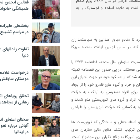
توافقات میان سران مجاهدین و مقامات عراقی در سال 1987، رژیم صدام
فعالین انجمن نج
نه 5 هزار بشکه نفت به علاوه اسلحه و لجستیک را به
همیشگی خانواده
بخشعلی علیزاده 
در مراسم تشییع 
د تا منابع مبالغ اهدایی به سیاستمداران
د. بر اساس قوانین ایالات متحده امریکا
تفاوت زندانهای م
دنیا
به علاوه، در 28 سپتامبر سال 2001 پس از حمله به برج های دوقلو، شورای امنیت سازمان ملل متحد، قطعنامه 1372 را
لی هستند. در پی صدور این قطعنامه کمیته
درخواست غلامعلی
ه شد که از عملکرد خود در جهت اجرای این
دوستان سابقش 
 افراد و گروه های قلمرو خود را از ایجاد
رای افراد دسترسی به ارتکاب به حرکات
تحقق رویاهای ان
به افراد و گروه های تروریستی منع شدند و
رهایی از مجاهدی
د و به کسانی که حرکات تروریستی را طراحی
سخنان اعضای ان
ی و اسناد جعلی و ساختگی که تروریست ها
آلبانی درباره لغ
ن ترتیب کشف منابع مالی سازمان های
در ایتالیا
ری امریکا به واقع نگران این موضوع است.