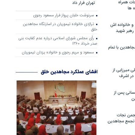
ات همراه
تهران فرار داد
 ها
سرنوشت خلبان پرواز فرار مسعود رجوی
تراژدی خانواده تیموریان در اسارتگاه مجاهدین
و خانواده اش
خلق
رهبر شهید
رأی مجلس شورای اسلامی درباره عدم كفایت بنی
صدر خرداد 1360
جاهدین با تمام
مسعود و مریم رجوی و خانواده یزدان تیموریان
 میرزایی از
افشای عملکرد مجاهدین خلق
در اشرف
سانی پس از
ن
جمن نجات
و تجمع مجاهدین