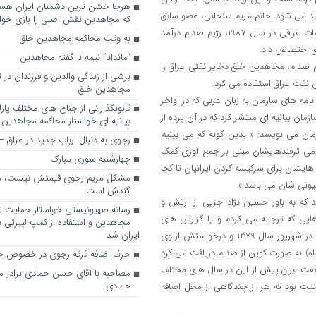
د می شود. خانم مریم سنجابی، عضو سابق
که مجاهدین نقش اصلی را بازی خواه
شورای رهبری سازمان، می گوید: طبق توافقات میان سران مجاهدین و مقامات عراقی در سال 1987، رژیم صدام درآمد
به وقت محاکمه مجاهدین خلق
“ماندانا” نیمه نا گفته مجاهدین
 صدام، مجاهدین خلق ذخایر نفتی عراق را
برشی از زندگی والدین و فرزندان در
 نفت عراق استفاده می کرد.
مجاهدین خلق
ه های سازمان به زبان عربی که در اواخر
قانونگذارانی از جناح های مختلف پارل
زمان بیانیه ای منتشر کرد که در آن پرده از
بیانیه ای خواستار محاکمه مجاهدین
زمان می نویسد: « بدین گونه که می بینیم
رجوی به دنبال ارباب جدید در عراق
امی ترفندهایشان مبنی بر جمع آوری کمک
چهارشنبه سوری مبارک
 هایشان برای سرکیسه کردن ایرانیان تا کجا
مشکل مریم رجوی قیمتش نیست، 
یونی شان می باشد.»
گندش است
که به باور حسین نژاد جزیی از ارتش و
رسانه صهیونیستی خواستار حمایت تل
ایی که ترجمه می کردم و یا گزارش های
مجاهدین و استفاده از کمپ لیبرتی برا
ایران شد
نزدیک ترین افرادش که می خواندم به دنبال آخرین دیدارش با صدام حسین در شهریور سال 1379 و درخواستش از وی
 میلیون بشکه در ماه) به صورت کوپن از صدام دریافت می کرد
حرف اضافه فرقه رجوی در خصوص ح
ز نفت عراق پیش از این در سال های مختلف
مصاحبه با آقای حسن حمادی برادر 
حمادی
شکه نفت بود که هر از چندگاهی از محل اضافه