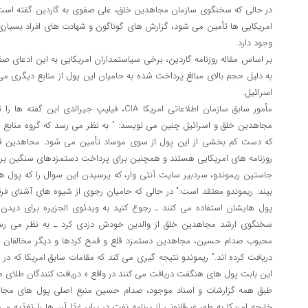
در حالی که سخنگوی سازمان مجاهدین خلق، علی صفوی به گاردین گفته است ک
امریکایی ها تأمین می شود، گزارش های گوناگون و شهادت های افراد بسیاری 
وجود دارد.
بر اساس مقاله روزنامه گاردین، برخی سیاستمداران امریکایی به این ادعای صف
به دلیل حجم بالای مبالغ پرداخت شده به حامیان این پول از منابع دیگری می 
اسرائیل.
مأمور سابق سازمان اطلاعاتی امریکا CIA، فیلیپ جیرا
مجاهدین خلق و اسرائیل چنین می نویسد: " به نظر می رسد که گروه منابع مالی 
که دست کم بخشی از این پول از سوی موساد تأمین می شود. مجاهدین قا
روزنامه های امریکایی هستند و همچنین برای پرداخت دستمزدهای سنگین بر
جاستین ریموندو، سردبیر سایت آنتی وار، که پرسیدن این سوال را که پول 
بیند. ریموندو معتقد است:" در حالی که حامیان رجوی از شیوه های آشنای فر
پول هایشان استفاده می کنند ـ رجوع کنید به ویدئوی الجزیره برای دید
سخنگوی ارشد مجاهدین خلق از والدین خودش دزدی کرد ـ به نظر می رسد 
محبوب صدام حسین، مجاهدین دستمزد قلع و قمح کردها و دیگر مخالفان رژی
دریافت کرده اند." ریموندو نتیجه گیری می کند که مقامات سابق امریکا که در
این بابت پول های هنگفت دریافت می کنند در واقع « دریافت کنندگان طلای 
طبق همه گزارشات و اسناد موجود، صدام حسین منبع اصلی پول های مجاه