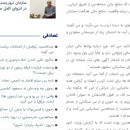
سازمان تروریست
ه منابع مالی مجاهدین از طریق ایرانی ـ
در انزوای کامل 
درباره واقعیت منابع مالی هنگفت سازمان
وی به دیده تردیــد می نگرند و می گویند
آید، به احتمال زیاد از عربستان سعودی و
تصادفی
لدی این گفته ها را تائید می کند. وی درباره روابط مالی میان
عبدالحمید رئوفیان از انتخابات ریا
می گوید
فراوانی دارد و غالباً این باور وجود دارد
سالروز علنی شدن خط مزدوری و خی
در به انتشار آگهی های یک صفحه ای در
ای سخنرانی مشهور هستند."
وحشت فزاینده فرقه رجوی از دو ژورنا
برای چیست؟!
های بی حساب از کجا می آیند منصفانه می
نامه پدر میثم افشار به انجمن نجات آ
قه ها برای لخت کردن اعضاء و گرفتن همه
ن ماجرایی دل خراش از این که چگونه یک
رجوی چه وعده‌ای به مسعود کشمیری 
که، در طول اقامتشان به عنوان قاتلان
وقتی دزد پر رو و بی حیا (رجوی ها) 
(ملت عراق) را می گیرد
م را، به خوبی و از سر سنگدلی از صدام
 حمایت از مجاهدین سخنرانی می کنند و از
رجوی با فیس‌بوک یا بدون آن محکو
صدام » هستند.
مجاهدین، شرم‎ساری در نروژ، باخت در فرانسه
دین بوده است که به گزارش وزارت امور
ديروز ، اشرف پايدار!…امروز؟
خارجه امریکا به طور غیرقانونی از برنامه نفت در برابر غذا آن ها را تغذیه می کرده است و این روند تا سال 2003 زمان