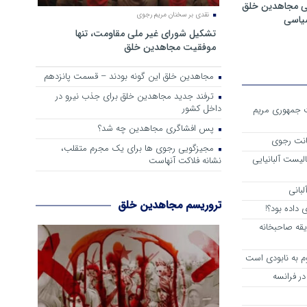
ی مجاهدین خلق
نقدی بر سخنان مریم رجوی
سیاسی
تشکیل شورای غیر ملی مقاومت، تنها
موفقیت مجاهدین خلق
مجاهدین خلق این گونه بودند – قسمت پانزدهم
ترفند جدید مجاهدین خلق برای جذب نیرو در
داخل کشور
ست جمهوری مریم
پس افشاگری مجاهدین چه شد؟
انت رجوی
مجیزگویی رجوی ها برای یک مجرم متقلب،
لیست آلبانیایی
نشانه فلاکت آنهاست
لبانی
تروریسم مجاهدین خلق
داده بود؟!
یقه صاحبخانه
م به نابودی است