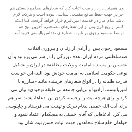
وی همچنین در دراز مدت اثبات کرد که شعارهای ضدامپریالیستی هم
جز در جهت حفظ منافع مقطعی سیاسی نبوده است و هرکجا لازم
باشد تمام عیار در خدمت امپریالیزم قرار خواهد گرفت. کما اینکه
کمتر از ربع قرن پس از این شعارهای مصلحتی، آخرین میخ هم
توسط مسعود رجوی بر تابوت شعارهای ضدامپریالیستی فرود آمد
مسعود رجوی پس از آزادی از زندان و پیروزی انقلاب
ضدسلطنتی مردم ایران، هدف بزرگی را در سر می پروانید و آن
نشستن بر مسند « امامت و ولایت مطلقه» در ایران و تشکیل
نوعی حکومت اسلامی به امامت خودش بود. البته این خواست
قدرت طلبانه را در انواع شعارهای فریبنده مانند «مبارزه با
امپریالیسم، آزادیها و برپایی جامعه بی طبقه توحیدی» بیان می
کرد و برای هرچه بیشتر برجسته کردن این ادعاها، پشت سر هم
برای آیت الله خمینی پیغام تبریک و تهنیت می فرستاد و چاپلوسی
می کرد. ادعاهایی که آقای خمینی به هیچکدام اعتماد ننمود و
خواهان خلع سلاح مجاهدین جهت اثبات حسن نیت شان بود: