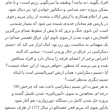
افراد بگویند «به ماچه؟ وظیفه ما سرنگونی رژیم است» و تا جای
ممکن پروژه «ضد صدامی و دیکتاتور خواندن او» نیز دنبال شود.
پس از اعلام همکاری با ارتش ایالات متحده، از زبان مریم رجوی
در پاریس هم سخنان جدیدی شنیده می شود که بسیار شنیدنی
است. این بانوی جنگ و ترور که تا پیش از سقوط صدام بزرگترین
افتخارش دعوت شدن از سوی بانوی اول عراق (همسر صدام) در
یک میهمانی به مناسبت روز زن بود، اینک ابراز می کند که «نسیم
دمکراسی در عراق در حال وزیدن است!». سخنی که البته
اعتراض برخی از اعضای فرقه را بدنبال دارد و افراد متناقض
شده و می پرسند که منظور «خواهر مریم» از این جمله چیست؟
آیا «نسیم دمکراسی» همان ارتش امپریالیستی است یا اینکه
نسیم دیگری مدنظر است؟
به هر صورت این نسیم دمکراسی باعث شد که چرخش 180
درجه ای مجاهدین به سوی «امپریالیزه» شدن تکمیل گشته و
پروژه حل شدن کامل در دستگاه «بورژوازی» هم آغاز شود.
یادآور شوم که مریم قجر عضدانلو در سال 1372 از طرف مسعود