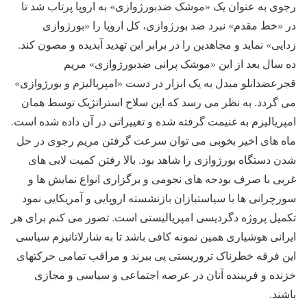
رجوی به عنوان یک «موشک ضدبورژوازی» به اروپا پرتاب شد تا
در «خط مقدم» نبرد ضد بورژوازی، کل اروپا را «بورژوازی
زدایی» نماید و مجاهدین را در برابر این تهدید آبدیده و مصون کند.
ده سال بعد از این «موشک پرانی ضدبورژوازی» مریم
قجرعضدانلو مبدل به یک ابزار در دست «امپریالیزم و بورژوازی»
می گردد. به نظر می رسد که این سلاح استراتژیک توسط همان
امپریالیزم به غنیمت گرفته شده و تغییراتی در آن داده شده است.
ماه های اخیر بخوبی می توان سرعت گرفتن مریم رجوی در حل
شدن دستگاه بورژوازی را شاهد بود. بالا رفتن کمیت لابی های
غربی با صرف بودجه های نجومی و برگزاری انواع نمایش ها و
سورچرانی ها با سیاستبازان بازنشسته اروپایی و آمریکایی نمود
تکمیل پروژه دگردیسی امپریالیستی است. تصور می کنم برای هر
ایرانی هوشیاری همین نمونه کافی باشد تا به شارلاتانیزم سیاسی
این فرقه خطرناک تروریستی پی ببرند و مراقب تمامی حرکتهای
خزنده و فریبنده آنان در عرصه اجتماعی و سیاسی و مجازی
باشند.