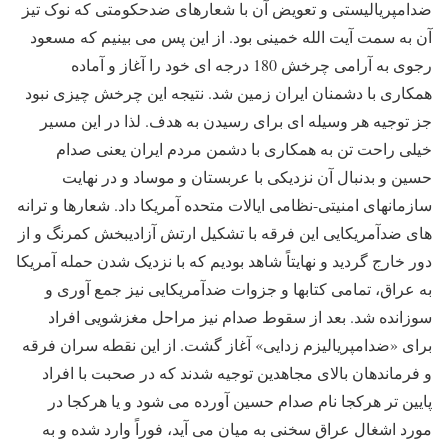
ضدامپریالیستی و تعویض آن با شعارهای ضدحکومتی که نوک تیز
آن به سمت آیت الله خمینی بود. از این پس می بینیم که مسعود
رجوی به آرامی چرخش 180 درجه ای خود را آغاز و آماده
همکاری با دشمنان ایران زمین شد. نتیجه این چرخش چیزی نبود
جز توجیه هر وسیله ای برای رسیدن به هدف. لذا در این مسیر
خیلی راحت تن به همکاری با دشمن مردم ایران یعنی صدام
حسین و بدنبال آن نزدیکی با عربستان و موساد و در نهایت
سازمانهای امنیتی-نظامی ایالات متحده آمریکا داد. شعارها و ترانه
های ضدآمریکایی این فرقه با تشکیل ارتش آزادیبخش کمرنگ و از
دور خارج گردید و نهایتاً شاهد بودیم که با نزدیک شدن حمله آمریکا
به عراق، تمامی کتابها و جزوات ضدآمریکایی نیز جمع آوری و
سوزانده شد. بعد از سقوط صدام نیز مراحل مغزشویی افراد
برای «ضدامپریالیزم زدایی» آغاز گشت. از این نقطه سران فرقه
و فرماندهان بالای مجاهدین توجیه شدند که در صحبت با افراد
پایین تر هرکجا نام صدام حسین آورده می شود و یا هرکجا در
مورد اشغال عراق سخنی به میان می آید، فوراً وارد شده و به