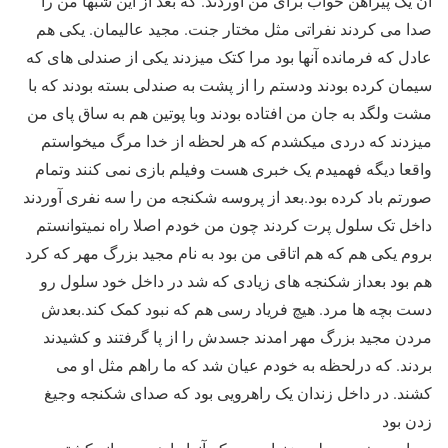
ان یک پیراهن خواب برای من آوردند. که بعد از این شبها من را
صدا می کردند نفراتی مثل مختار جنت. مجید عالیمان. یکی هم
عادل که فرمانده آنها بود مرا کتک میزدند یکی از صندلی های که
سیمان کرده بودند ودستم را از پشت به صندلی بسته بودند که با
مشت ولگد به جان من افتاده بودند وبا پوتین هم به ساق پای من
میزدند که دردی میکشدم که هر لحظه از خدا مرگ میخواستم
واقعا دیگه فهمیدم یک خبری هست وفیلم بازی نمی کنند وتمام
صورتم باد کرده بود.بعد از پروسه شکنجه من را سه نفری آوردند
داخل تک سلول پرت کردند چون من خودم اصلا راه نمیتوانستم
بروم یکی هم که هم اتاقی من بود به نام مجید بزرگ مهر که کرد
هم بود بعداز شکنجه های زیادی که شد در داخل خود سلول رو
دست بچه ها مرد. هیچ فریاد رسی هم که نبود کمک کند.بعدش
مردن مجید بزرگ مهر امدند جسدش را از پا گرفتند و کشیدند
بردند. که درلحظه به خودم عیان شد که ما راهم مثل او می
کشند. در داخل زندان یک راهرویی بود که صدای شکنجه وجیغ
زدن بود