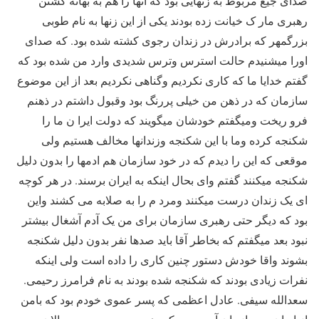
صدای جیغ مربوط به زنهایی بود که آنها را هم به بهانه کشتن
رهبری مار ک خیانت زده بودند یکی از این زنها به نام طوبی
بزرگمهر که برادرش در زندان رجوی کشته شده بود. که صدای
اورا میشنیدم حالت استرس وترس شدیدی وارد من شده بود که
گفتم خدایا ما که کاری نکردیم وگناهی نکردیم بعد از این موضوع
سازمان که در ذهن من خیلی پررنگ بود وقبول داشتم در ذهنم
فرو ریخت ومیگفتم خودشان میگویند که دولت ایرا ن ما را
شکنجه کرده وما با این شکنجه وزندانها مخالف هستیم ولی
موقعی که این را دیدم که در خود سازمان هم ادمها را بدون دلیل
شکنجه میکنند گفتم وای بحال اینکه به ایران برسند. در هر کوچه
ای یک زندان درست میکنند ومرد م را به صلابه می کشند واین
بود که دیگر حتی رهبری سازمان برای من یک آدم آشغال بیشتر
نبود بعد میگفتم که بخاطر آقا باید صدها نفر بدون دلیل شکنجه
بشوند واقا خودش دستور چنین کاری را داده است ولی اینکه
نفرات زیادی بودند که شکنجه شده بودند به نام فرامرز رحیمی.
سعدالله سیفی. عادل اعظمی که پسر عموی خودم بود که بامن