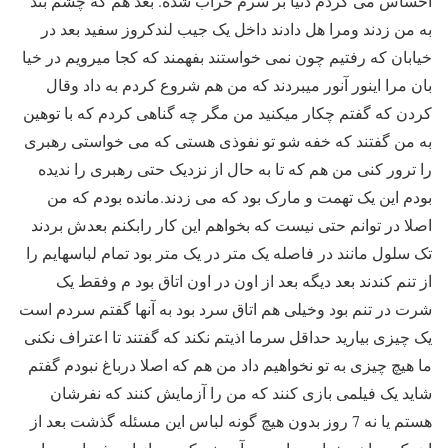
احساس می کردم دنیا بر سرم خراب شده. بعد هم که چشم بند
به من زدند ومرا هل دادند داخل یک جیب لندکروز سفید بعد در
خیابان که رفتیم چون نمی خواستند بفهمند که کجا میرویم در خیا
بان مرا اینور آنور میبردند که من هم شروع کردم به داد وقال
کردن که گفتم چکار میکنید من مگر چه گناهی کردم که با توهین
به من گفتند که خفه شو تو نفوذی هستی که می خواستی رهبری
را ترور کنی من هم که تا به حال از نزدیک حتی رهبری را ندیده
بودم این یک تهمت و مارک بود که می زدند.مانده بودم که من
اصلا در توانم حتی نیست که بخواهم این کار رابکنم بعدش بردند
تک سلول مانند در فاصله یک متر در یک متر بود تمام لباسهایم را
از تنم کندند بعد دیگه بعد از اون در اون اتاق بود م وفقط یک
شرت در تنم بود وخیلی هم اتاق سرد بود به آنها گفتم سردم است
یک چیزی بیارید حداقل سرما اذیتم نکند که گفتند تا اعتراف نکنی
ما هیچ چیزی به تو نخواهیم داد من هم که اصلا درباغ نبودم گفتم
شاید یک فیلمی بازی کنند که من را آزمایش کنند که نفرشان
هستم یا نه 7 روز بدون هیچ گونه لباس این مسئله گذشت بعد از