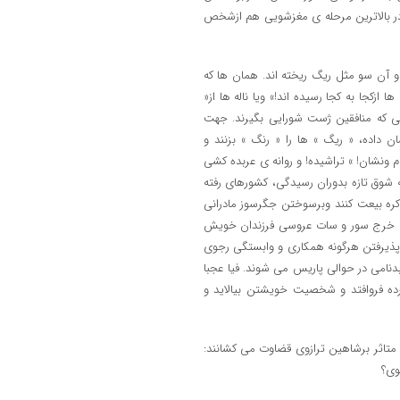
در بالاترین مرحله ی مغزشویی هم ازشخص
و آن سو مثل ریگ ریخته اند. همان ها که
ازکجا به کجا رسیده اند!» ویا ناله ها از«
تی که منافقین ژست شورایی بگیرند. جهت
ان داده، « ریگ » ها را « رنگ » بزنند و
ام ونشان! » تراشیده! و روانه ی عربده کشی
ه شوق تازه بدوران رسیدگی، کشورهای رفته
باکره بیعت کنند وبرسوختن جگرسوز مادرانی
 آن خرج سور و سات عروسی فرزندان خویش
 پذیرفتن هرگونه همکاری و وابستگی رجوی
بدنامی در حوالی پاریس می شوند. فیا عجبا
رده فروافتد و شخصیت خویشتن بیالاید و
 متاثر برشاهین ترازوی قضاوت می کشانند:
وی؟