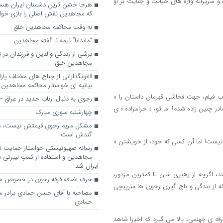
و شریرانه واژه های خیانت و جنایت بر او
که مجاهدین نقش اصلی را بازی خواه
به وقت محاکمه مجاهدین خلق
“ماندانا” نیمه نا گفته مجاهدین
برشی از زندگی والدین و فرزندان در
مجاهدین خلق
قانونگذارانی از جناح های مختلف پارل
بیانیه ای خواستار محاکمه مجاهدین
ب فیلم، جهت فحاشی قهرمان داستان را «
رجوی به دنبال ارباب جدید در عراق
در چنین زاده شدم! اما تو، « حرامزاده » ی
چهارشنبه سوری مبارک
مشکل مریم رجوی قیمتش نیست، 
گندش است
 نیست! اما آن کسی که خود، از خویشتن «
رسانه صهیونیستی خواستار حمایت تل
مجاهدین و استفاده از کمپ لیبرتی برا
ایران شد
، اگرچه از رهبری شان تا کمترین مزدور،
حرف اضافه فرقه رجوی در خصوص ح
که از بندگی و باج گیری رجوی ها سرپیچی
مصاحبه با آقای حسن حمادی برادر 
حمادی
 ی جهنمی، بالا می گیرد که اخیرا شاهد