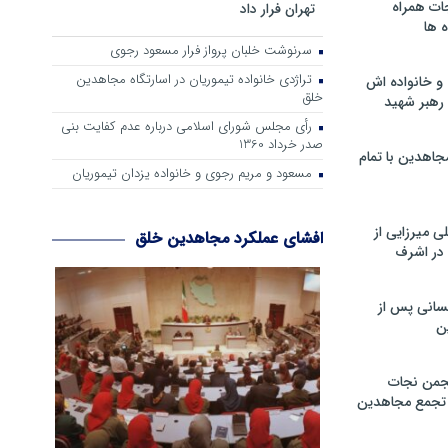
ات همراه
تهران فرار داد
 ها
سرنوشت خلبان پرواز فرار مسعود رجوی
تراژدی خانواده تیموریان در اسارتگاه مجاهدین
و خانواده اش
خلق
رهبر شهید
رأی مجلس شورای اسلامی درباره عدم كفایت بنی
صدر خرداد 1360
جاهدین با تمام
مسعود و مریم رجوی و خانواده یزدان تیموریان
 میرزایی از
افشای عملکرد مجاهدین خلق
در اشرف
سانی پس از
ن
جمن نجات
و تجمع مجاهدین