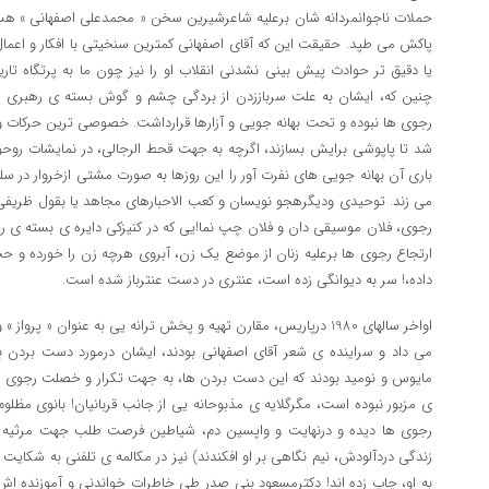
حملات ناجوانمردانه شان برعلیه شاعرشیرین سخن « محمدعلی اصفهانی » هست
پاکش می طپد. حقیقت این که آقای اصفهانی کمترین سنخیتی با افکار و اعمال
یا دقیق تر حوادث پیش بینی نشدنی انقلاب او را نیز چون ما به پرتگاه ت
چنین که، ایشان به علت سرباززدن از بردگی چشم و گوش بسته ی رهبری ب
رجوی ها نبوده و تحت بهانه جویی و آزارها قرارداشت. خصوصی ترین حرکات و رف
شد تا پاپوشی برایش بسازند، اگرچه به جهت قحط الرجالی، در نمایشات رو
باری آن بهانه جویی های نفرت آور را این روزها به صورت مشتی ازخروار در سل
می زند. توحیدی ودیگرهجو نویسان و کعب الاحبارهای مجاهد یا بقول ظریفی 
رجوی، فلان موسیقی دان و فلان چپ نما!یی که در کنیزکی دایره ی بسته ی رج
ارتجاع رجوی ها برعلیه زنان از موضع یک زن، آبروی هرچه زن را خورده و حج
داده،! سر به دیوانگی زده است، عنتری در دست عنترباز شده است.
اواخر سالهای 1980 درپاریس، مقارن تهیه و پخش ترانه یی به عنوان « 
می داد و سراینده ی شعر آقای اصفهانی بودند، ایشان درمورد دست بردن 
مایوس و نومید بودند که این دست بردن ها، به جهت تکرار و خصلت رجوی گو
ی مزبور نبوده است، مگرگلایه ی مذبوحانه یی از جانب قربانیان! بانوی مظلوم، 
رجوی ها دیده و درنهایت و واپسین دم، شیاطین فرصت طلب جهت مرثیه خو
زندگی دردآلودش، نیم نگاهی بر او افکندند) نیز در مکالمه ی تلفنی به شکا
به او، چاپ زده اند! دکترمسعود بنی صدر طی خاطرات خواندنی و آموزنده ا