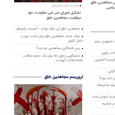
ی مجاهدین خلق
نقدی بر سخنان مریم رجوی
سیاسی
تشکیل شورای غیر ملی مقاومت، تنها
موفقیت مجاهدین خلق
مجاهدین خلق این گونه بودند – قسمت پانزدهم
ترفند جدید مجاهدین خلق برای جذب نیرو در
داخل کشور
ست جمهوری مریم
پس افشاگری مجاهدین چه شد؟
انت رجوی
مجیزگویی رجوی ها برای یک مجرم متقلب،
لیست آلبانیایی
نشانه فلاکت آنهاست
لبانی
تروریسم مجاهدین خلق
داده بود؟!
یقه صاحبخانه
م به نابودی است