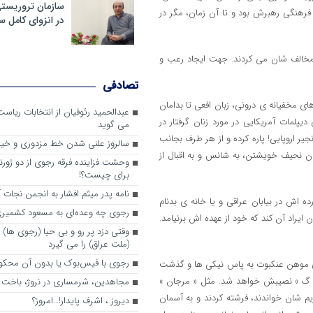
سازمان تروریست
فرهنگی رهبرش بود و تا آن زمان، مگر در
در انزوای کامل 
 مخالف شان می کردند. جهت ایجاد رعب و
تصادفی
ای مخفیانه ی درونی، زبان افعی تا بدامان
عبدالحمید رئوفیان از انتخابات ریا
لمات آمریکایی در مورد زنان گرفتار در
می گوید
ر اروپایی! پاره کرده و از هر طرف بجانب
سالروز علنی شدن خط مزدوری و خی
ان نحیف خویشتن، به شانس و به اقبال از
وحشت فزاینده فرقه رجوی از دو ژورنا
برای چیست؟!
نامه پدر میثم افشار به انجمن نجات آ
ه اش در بیابان عراقی و یا خانه ی بدنام
رجوی چه وعده‌ای به مسعود کشمیری 
 ایراد آن کند که خود از عهده اش برنیامد.
وقتی دزد پر رو و بی حیا (رجوی ها) 
(ملت عراق) را می گیرد
رجوی با فیس‌بوک یا بدون آن محکو
ی موهن عنکبوت به پاس نیکی ها و گذشت
 « گ » نصیبش خواهد شد. مثل « مرجان »
مجاهدین، شرم‎ساری در نروژ، باخت در فرانسه
یم شان خواندند، فرشته کردند و به آسمان
ديروز ، اشرف پايدار!…امروز؟