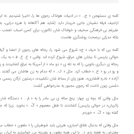
کلمه ی مستهجن « ج… » در ادبیات هولناک رجوی ها را، اخیرا شنیدیم. نه 
اراجیف فرقه نشینان جایی خریدار دارد. (شاید هم آگاهانه با هرزه درایی،
علیرغم بی فرهنگی سخیف و خوفناک شان تاکنون، برای کسی اسباب تعجب شو
بلکه مدرکی برصحت روشنگری هاست.
کلمه یی که با حرف « ج» شروع می شود را، رجاله های رجوی از اعضا و گرف
حوالی پاریس تا بیابان های عراق، شروع کرده اند. وقتی « ع. ع. ط » به یک 
رجاله ی دیگری بانویی را که به تله ی « دو ماه » از آمریکا به عراق کشانیدند 
و رو در رو « خ…» خطاب کرد. مثل « ک… » که مدام به زن هاشان می گفتند 
آزاده « نادره افشاری»، هنوز پای از بساط شان نکشیده، درستون ارگان رسمی م
دشمن زبون تاخت که رجوی مجبور به عذرخواهی گشت.
مثل وقتی که بچه ی چهار- پنج ساله ی بی مادر را به « مُ…. » دستگاه شا
زائریان» در حوالی پاریس) کشاندند تا طفل معصوم « گُ.. » بخورد. زیرا که ج
گفته بود « گُ.. » خوردم.
مثل وقتی که بدنبال طلاق اجباری، هرزنی باید شوهرش را « ملعون » خطاب می
معترض به طعنه زدم: «… با این همه ملعون و عفریته می خواستید به ایران برو