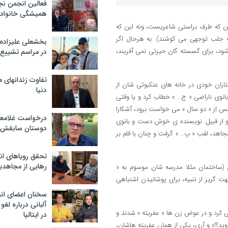
فعالین انجمن نج
همیشگی خانواده
این که طرف براستی شاعریست، ونه این که
 به جلب توجهی می کوشند). به هرحال اگر
بخشعلی علیزاده 
د، برای گسسته گان حیرتی نمی آفریند،
در مراسم تشییع 
تفاوت زندانهای م
تاران خودی در خانه های عنکبوتی شان از
دنیا
بانوی ناراضی « ج… » خطاب کرد و یا وقتی
و پس از « دو سال » می خواست برود، آشکارا
درخواست غلامعلی
و از قبیل. نویسنده ی خوش دست و بانوی
دوستان سابقش 
جاهد، لقب « پ… » گرفت و چنان با قلم بر
تحقق رویاهای ان
رهایی از مجاهدی
ن (ساختمان مثلا مدرسه شان موسوم به «
هت گریز از تنبیه، برای پوشانیدن اشتباهی
سخنان اعضای ان
آلبانی درباره لغ
 کرد و در عوض زن ها « عفریته » شدند و
در ایتالیا
ید؟!» و آری، یکی از همان عفریته هاشان،