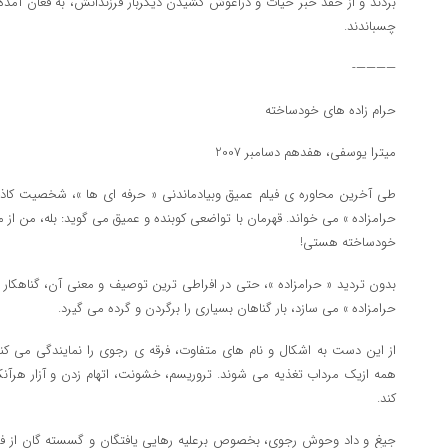
بردند و از حقد خبر حیات و درآغوش کشیدن دیگربار فرزندانش، به فغان آمده 
چسباندند.
————-
حرام زاده های خودساخته
میترا یوسفی، هفدهم دسامبر 2007
طی آخرین محاوره ی فیلم عمیق وبیادماندنی « حرفه ای ها »، شخصیت کاذ
حرامزاده » می خواند. قهرمان با تواضعی کوبنده و عمیق می گوید: بله، من از ما
خودساخته هستی!
بدون تردید « حرامزاده »، حتی در افراطی ترین توصیف و معنی آن، گناهکار
حرامزاده » می سازد، بار گناهان بسیاری را برگردن و گرده می گیرد.
از این دست به اشکال و نام های متفاوت، فرقه ی رجوی را نمایندگی می کنند
همه ازیک مرداب تغذیه می شوند. تروریسم، خشونت، اتهام زدن و آزار هرآن
کند.
جیغ و داد وحوش رجوی، بخصوص برعلیه رهایی یافتگان و گسسته گان از فرقه