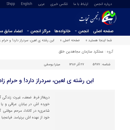
درباره انجمن
ارتباط با ما
تلکس خبری
عربي
English
Shqip
صفحه اصلی
انجمن
خانواده‌ها
مراکز انجمن
اعضاء سابق م
شما اینجا هستید »
صفحه اصلی »
این رشته ی لعین، سردراز دارد! و حرام
گروه :
عملکرد سازمان مجاهدین خلق
شناسه :
5977
27 آذر 1386
میترا یوسفی
این رشته ی لعین، سردراز دارد! و حرام ز
دریغااز فرط ضعف، غیرت زندگی آز
خورده اش در بیابان عراقی و یا 
شاعری» در کانادا، مرحم موقتی گذ
خود از عهده اش برنیامد. فیاعجبا 