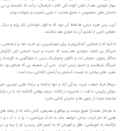
مهناز شهنازی هم از دهان آلوده اش کلام « قرشمال» برآمد که شایسته ی بی 
داستان های مخصوص « صادق هدایت » جایی نشنیده و نخوانده بودم.
آری، پس هرزه درایی ها فقط آن نبود که به قول خودشان نثار رژیم و دیگر
خفقان، ابایی از تقدیم آن به خودی هم نداشتند.
تا آنجا که از فحاشی آشکاررژیم و برای خودشیرینی نزد قدرت ها، و از فحاشی ه
خبرنگار بی تعارف سوئدی هم رسید که حمیت و غیرت انسانی اش ازگزارش دیپ
چنگال رجوی، بجوش آمد و ناگهان وحوش!(در ترس از جوابگویی به گوینده) زنجی
خبرنگار شرافتمند و دلسوز پارس کردند. حتی آن ضعیفه یی که هرطور بود ج
عقرب های بیابانی به غنیمت آسایش و آرامش کانادایی برده است.
دریغااز فرط ضعف، غیرت زندگی آزاد و تنها نداشته و برجاه طلبی توسری خورد
حوالی پاریس، با لقب « شاعری» در کانادا، مرحم موقتی گذاشته اند تا بر دیگران
فیاعجبا عجبا، از رجوی ها و حامیان کذایی شان!
به هرحال هشدار! هیچ دوست و موافق و همرهی، گمان نکند که از رشته ها
هایی که نثار کرده، درامان خواهد ماند..به اندک چرخشی، « ج »، « ک » و
بازگشته به خویشتن، عاقل و قهرمان که به تصور قتل رسیدن! او را بینه ی مر