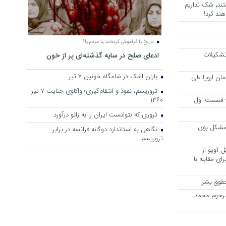
هرجا خشن ترین دشمنان ایران هستند٬ شک نداریم
ند کرد!
تاریخ را فراموش کرده‌اند یا مردم را؟
 تشکیلات
ادعای صلح در سایه گذشته‌ای پر از خون
باران اشک در شامگاه خونین 7 تیر
مان اروپا طی
تروریسم، نفوذ و انتقام‌گیری؛ واکاوی جنایت ۷ تیر
 – قسمت اول
۱۳۶۰
تروری که نتوانست ایران را به زانو درآورد
مشکل بوی
نگاهی به استاندارد دوگانه فرانسه در برابر
تروریسم
 آویو از
ی مقابله با
قوق بشر
مرحوم محمد