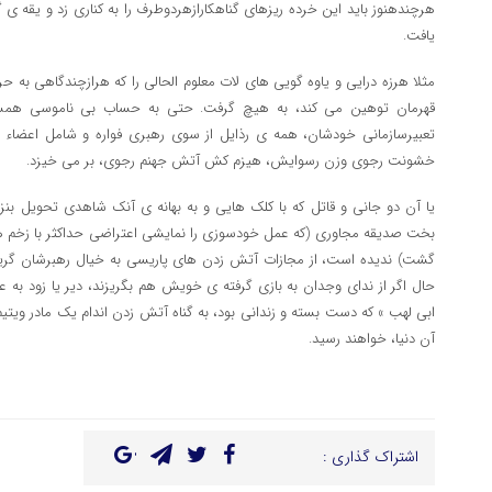
هرچندهنوز باید این خرده ریزهای گناهکارازهردوطرف را به کناری زد و یقه ی گ
یافت.
مثلا هرزه درایی و یاوه گویی های لات معلوم الحالی را که هرازچندگاهی به ح
قهرمان توهین می کند، به هیچ گرفت. حتی به حساب بی ناموسی همسرفل
تعبیرسازمانی خودشان، همه ی رذایل از سوی رهبری فواره و شامل اعضاء و
خشونت رجوی وزن رسوایش، هیزم کش آتش جهنم رجوی، بر می خیزد.
یا آن دو جانی و قاتل که با کلک هایی و به بهانه ی آنک شاهدی تحویل بنزین 
بخت صدیقه مجاوری (که عمل خودسوزی را نمایشی اعتراضی حداکثر با زخم ها
گشت) ندیده است، از مجازات آتش زدن های پاریسی به خیال رهبرشان گر
حال اگر از ندای وجدان به بازی گرفته ی خویش هم بگریزند، دیر یا زود به 
ابی لهب » که دست بسته و زندانی بود، به گناه آتش زدن اندام یک مادر ویتیم
آن دنیا، خواهند رسید.
اشتراک گذاری :