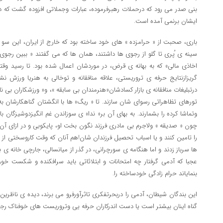
بنی صدر می رود که درحملات رهبرفرموده، عبارات وجملاتی افزوده گشت که 
ایشان برنمی آمده است.
باری، صحبت از « حرامزده » های خود ساخته بود که خارج از ایران، این سو 
سینه ی ُپری تا گلو از رجوی ها داشتند، همان ها که می گفتند « ببین رجوی ها 
اخاذی مالی» که به بهانه ی قرض، در موردشان اعمال شده بود. تا رسید وق
گریزازنتایج حرفه ی تروریستی، علاقه منافقانه و توخالی به هنریا ورزش نش
درتبلیغات منافقانه ی بازار کسادشان«هنرمندان بی سابقه »، و« ورزشکاران بی ن
تورهای تظاهراتی رسوای شان سازند. تا « ریگ» ها با انگشتان گناهکارشان ب
وتماشا کرده را بشمارند. به بهای آن بر« ندا» ی سوزاندن غم انگیزدوشیزگان 
چون « صدیقه » ولاجرم بی مادری فرزند نگون بخت او، پایکوبی و در ازای
را تامین کنند و یا اسباب تحصیل فرزندان شان!هم آنان که وقت کاروسختی از
ها سرباز زدند و اما هنگامه ی سورچرانی، در گذر از میانسالی، جارچی خانه ی 
عجبا که آدمی گرفتار چه امتحانات و ابتلائاتی باید سرافکنده و شکست خو
بنمایاند حرام زادگی خودساخته را.
این بندگان شیطان، آدمی را دربحرتفکری تاثرآورفرو می برند، دیده ی ناظرین
گناه اینان بیشتر است یا دست اندرکاران حرفه یی وتروریست های خوفناک رج