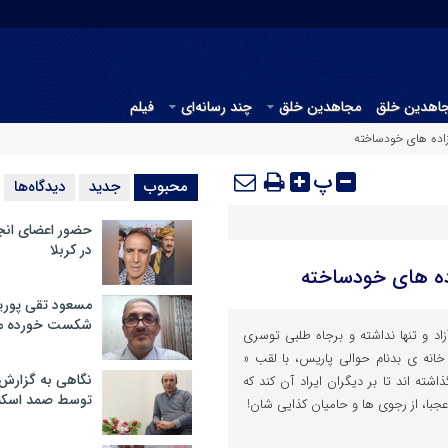
جاهدین خلق
مجاهدین خلق
چند رسانه‌ای
فیلم
 زاده های خودساخته
پ
محبوب
جدید
دیدگاه‌ها
حضور اعضای انج
در کربلا
اده های خودساخته
مسعود تقی پوریا
شکست خورده م
اد و تنها نداشته و برجاه طلبی توسری
خانه ی بدنام حوالی پاریس، با لقب «
نگاهی به گزارش
اشته اند تا بر دیگران ایراد آن کند که
توسط صمد اسکن
عجبا، از رجوی ها و حامیان کذایی شان!