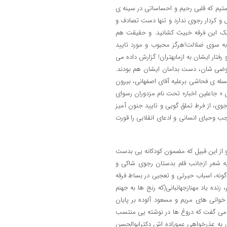
یم که قلبی رحیم و احساساتی در سینه ی
 و کردار رجوی ندارد و تنها دست تصادف و
اریک این فرقه خبیث کشانید. و حقیقت هم
ه سوی ضلالت!هرگز محبوب و مورد تایید
تار ایشان به ازمابهتران! گزارش داده می
حوضی شان، دست بدامان ایشان هم بودند.
سله ی فحاشی برعلیه آقای اصفهانی، بیرون
« جاعلین اخبار» تحت نام مزدوران رسوای
وی، از فرط تملق گویی و تایید جنون آمیز
ب وحیای انسانی و ادعای انقلابی را قورت
پرواز » و از این قبیل که مضمون کودکانه یی بدست
به شعر ازجانب قلم بدستان رجوی شاکی و
نه، اسباب حیرتی و تعجبی در بساط فرقه
زنده یاد مهنازجهانبانی(که رنج ها به جهنم
انی های مریم و مسعود آلوده بر پایان
یت می گفت که دروغ ها در نوشته یی منتسب
ش به عذرخواهی عموزاده اش دکترابوالحسن