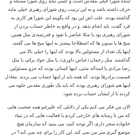
اینکه شورا خیلی مقدس است و کسی نباید روی شورا مسئله و
حرف داشته باشد و به این ترتیب روی شورای رهبری خیلی مایه
گذاشته بودند. علت اش این بود که بگویند این شورا هر کاری به
فرد گفت، باید انجام بدهد. و در واقع به خاطر حساب بردن از
شورای رهبری بود یا مثلا عناصر با نفوذ و قدرتمندی مثل همین
میخ ها یا ستون ها که اصطلاحا بیشتر به اینها میخ ها می گفتند.
اینها یک تعداد از مسئولین بالا بودند که اینها را خیلی بالا می
گذاشتند. مثل رحمان (عباس داوری)، یا مثل جواد برائی یا مثل
رضا مرادی یا اسداله مثنی. اینها کسانی بودند که جزو مسئولین
قسمت برادرها بودند، که همه باید از اینها حساب می بردند. معادل
اینها هم شورای رهبری بودند که باید یک طوری مقدس جلوه می
کردند تا از ایشان حساب برده شود.
الان من فکر می کنم یکی از دلایلی که علیرغم همه صحبت هایی
که من با رسانه های خارجی کردم یا فعالیت هایی که در بنیاد
خانواده سحر دارم، اگر توجه کنید، می بینید که سازمان هیچ
موضع گیری سر من نمی کند. این کار را برای چه نمی کند؟ در