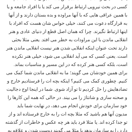
کسی در بحث نیرویی ارتباط برقرار می کند یا با افراد جامعه و یا
با همین عراقی هایی که با آنها مراوده و بده بستان دارند و از آنها
به قرارگاه دعوت می کنند، خیلی حواس شان هست که افراد با
اینها ارتباط نگیرند. چرا که همان اصل قطع از دنیای عادی و هنر
انقلابی ماندن با این مراودات به خطر می افتد. یعنی مثلا بحثی
دارند تحت عنوان اینکه انقلابی شدن هنر نیست انقلابی ماندن هنر
است. یعنی کسی که می آید انقلابی می شود، خیلی هنر نکرده
است، بلکه کسی هنر کرده که در این مسیر و مناسبات بماند.
برای همین خودشان می گویند؛ ما به انقلابی ماندن شما کمک می
کنیم. چطوری کمک می کنیم؟ اینکه بچه ات را فرستادیم خارج و
تضادهایش را حل کردیم تا تو آزاد شوی. شما در اینجا اوج دجالیت
و صحنه سازی و شانتاژ را می بیند. در حالی که همه این کارها را
خود سازمان برای خودش انجام می دهد، در نهایت شما باید
مدیون آنها هم باشید که مثلا بچه ات را به خارج فرستاده اند و از
تو جدا کرده اند. یا مثلا فرد باید هر چه عکس و خاطرات از گذشته
دارد را به سازمان بدهد یا مثلا می گویند دوست شدن و علاقه به