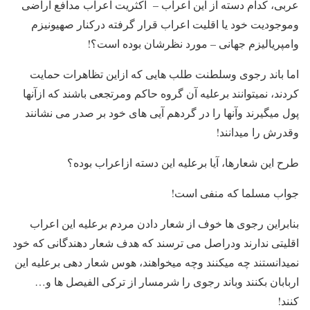
عربی، کدام دسته از این اعراب – اکثریت اعراب مدافع اراضی
وموجودیت خود یا اقلیت اعراب قرار گرفته درکنار صهیونیزم
وامپریالیزم جهانی – مورد نظرشان بوده است؟!
اما باند رجوی وسلطنت طلب هایی که ازاین تظاهرات حمایت
کردند، نمیتوانند برعلیه آن گروه حاکم ومرتجعی باشند که ازآنها
پول میگیرند وآنها را در گردهم آیی های خود بر صدر می نشانند
وقدرش را میدانند!
طرح این شعارها، آیا برعلیه این دسته ازاعراب بوده؟
جواب مسلما که منفی است!
بنابراین رجوی ها خوف از شعار دادن مردم برعلیه این اعراب
اقلیتی ندارند ودراصل می ترسند که هدف شعار دهندگانی که خود
نمیدانستند چه میکنند وچه میخواهند، هوس شعار دهی برعلیه این
اربابان بکنند وباند رجوی را شرمسار از ترکی الفیصل ها و…
کنند!