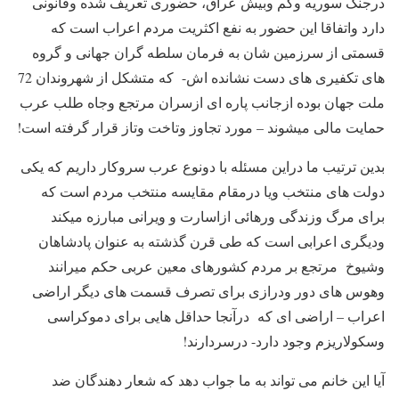
درجنگ سوریه وکم وبیش عراق، حضوری تعریف شده وقانونی
دارد واتفاقا این حضور به نفع اکثریت مردم اعراب است که
قسمتی از سرزمین شان به فرمان سلطه گران جهانی و گروه
های تکفیری های دست نشانده اش- که متشکل از شهروندان 72
ملت جهان بوده ازجانب پاره ای ازسران مرتجع وجاه طلب عرب
حمایت مالی میشوند – مورد تجاوز وتاخت وتاز قرار گرفته است!
بدین ترتیب ما دراین مسئله با دونوع عرب سروکار داریم که یکی
دولت های منتخب ویا درمقام مقایسه منتخب مردم است که
برای مرگ وزندگی ورهائی ازاسارت و ویرانی مبارزه میکند
ودیگری اعرابی است که طی قرن گذشته به عنوان پادشاهان
وشیوخ مرتجع بر مردم کشورهای معین عربی حکم میرانند
وهوس های دور ودرازی برای تصرف قسمت های دیگر اراضی
اعراب – اراضی ای که درآنجا حداقل هایی برای دموکراسی
وسکولاریزم وجود دارد- درسردارند!
آیا این خانم می تواند به ما جواب دهد که شعار دهندگان ضد