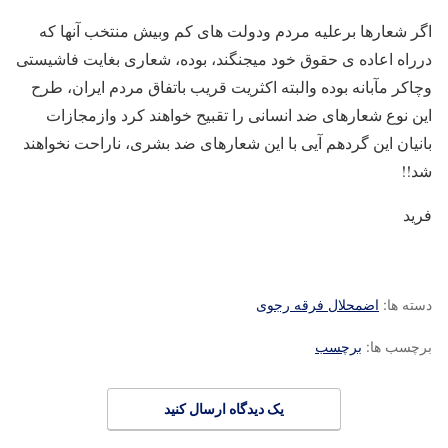
اگر شعارها برعلیه مردم ودولت های کم وبیش منتخب آنها که
درراه اعاده ی حقوق خود میجنگند، بوده، شعاری بغایت فاشیستی
وچاکر مآبانه بوده والبته اکثریت قریب باتفاق مردم ایران، طرح
این نوع شعارهای ضد انسانی را تقبیح خواهند کرد وازمجازات
بانیان این گردهم آیی با این شعارهای ضد بشری، ناراحت نخواهند
شد!!
فرید
دسته ها:
اضمحلال فرقه رجوی
برچسب ها:
برچسب
یک دیدگاه ارسال کنید