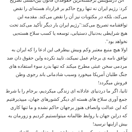
کرد: رژیم ایران نه تنها روح حاکم بر قرارداد هسته‌ای را نقض
می‌کند، بلکه در مکتوبات نیز آن را نقض می‌کند. مقدمه این
توافقنامه تصریح می‌کند:”رژیم ایران بار دیگر تأکید می‌کند تحت
هیچ شرایطی به‌دنبال دستیابی، توسعه یا کسب سلاح هسته‌یی
نخواهد بود”.
اولا هیچ منبع معتبر وکم وبیش بیطرفی این ادعا را که ایران به
توافق نامه ی برجام عمل نمیکند، تایید نکرده واین حقوق دان ضد
مردمی سخن عبثی مطرح میکند که تنها بدرد سوء استفاده های
جنگ طلبان آمریکا میخورد وسبب شادمانی باند رجوی وطن
فروش میگردد!
ثانیا، اگر ما دردنیای عادلانه ای زندگی میکردیم، برجام را با شرط
جمع آوری سلاح های هسته ای دیگر کشورهای جهان، میپذیرفتیم
که این عدالت وانصاف هنوز برجهان حاکم نشده و ما تنها کاری
که دراین جهان با روابط ظالمانه میتوانستیم کردیم و زورمان به
بیش ازاینها نرسید!
آخر، این ما نبودیم که سابقه ی داشتن واستفاده از سلاح اتمی