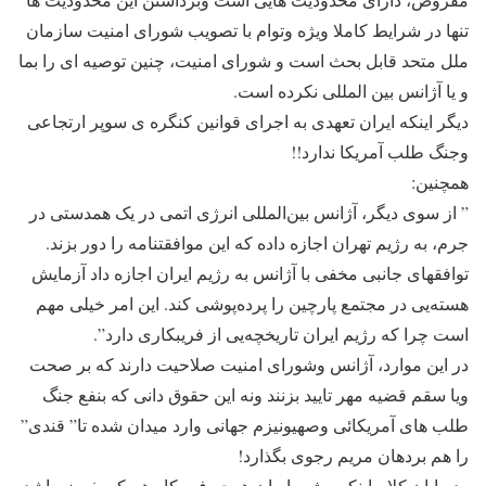
تنها در شرایط کاملا ویژه وتوام با تصویب شورای امنیت سازمان
ملل متحد قابل بحث است و شورای امنیت، چنین توصیه ای را بما
و یا آژانس بین المللی نکرده است.
دیگر اینکه ایران تعهدی به اجرای قوانین کنگره ی سوپر ارتجاعی
وجنگ طلب آمریکا ندارد!!
همچنین:
” از سوی دیگر، آژانس بین‌المللی انرژی اتمی در یک همدستی در
جرم، به رژیم تهران اجازه داده که این موافقتنامه را دور بزند.
توافقهای جانبی مخفی با آژانس به رژیم ایران اجازه داد آزمایش
هسته‌یی در مجتمع پارچین را پرده‌پوشی کند. این امر خیلی مهم
است چرا که رژیم ایران تاریخچه‌یی از فریبکاری دارد”.
در این موارد، آژانس وشورای امنیت صلاحیت دارند که بر صحت
ویا سقم قضیه مهر تایید بزنند ونه این حقوق دانی که بنفع جنگ
طلب های آمریکائی وصهیونیزم جهانی وارد میدان شده تا” قندی”
را هم بردهان مریم رجوی بگذارد!
ودرپایان کلام اینکه، رژیم ایران هرچه فریبکار هم که بفرض باشد،