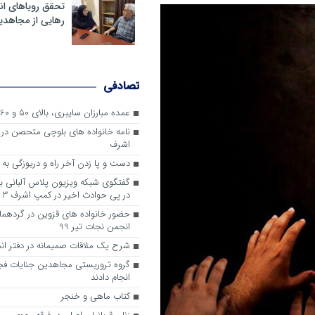
تحقق رویاهای ان
رهایی از مجاهدی
تصادفی
عمده مبارزان سایبری، بالای 50 و 60 سال سن دارند
نامه خانواده های بلوچی متحصن در م
اشرف
دست و پا زدن آخر راه و دریوزگی به د
گفتگوی شبکه ویزیون پلاس آلبانی با
در پی حوادث اخیر در کمپ اشرف 3
حضور خانواده های قزوین در گردهم
انجمن نجات تیر 99
شرح یک ملاقات صمیمانه در دفتر ان
گروه تروریستی مجاهدین جنایات فج
انجام دادند
کتاب ماهی و خنجر