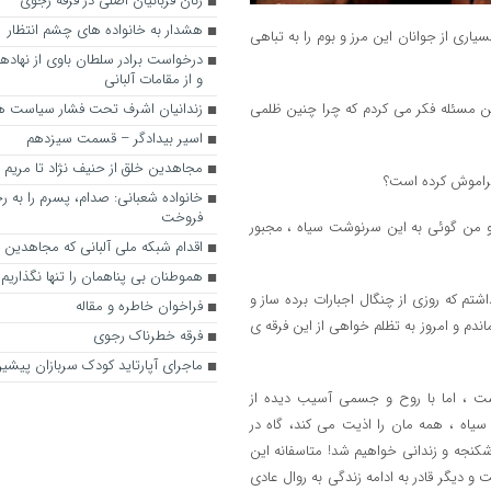
زنان قربانیان اصلی در فرقه رجوی
هشدار به خانواده های چشم انتظار
یاری از جوانان این مرز و بوم را به تباهی
درخواست برادر سلطان باوی از نهاد
و از مقامات آلبانی
زندانیان اشرف تحت فشار سیاست ه
ین مسئله فکر می کردم که چرا چنین ظلمی
اسیر بیدادگر – قسمت سیزدهم
مجاهدین خلق از حنیف نژاد تا مریم
 فراموش کرده است؟
خانواده شعبانی: صدام، پسرم را به ر
فروخت
و من گوئی به این سرنوشت سیاه ، مجبور
اقدام شبکه ملی آلبانی که مجاهدین خل
هموطنان بی پناهمان را تنها نگذاریم
شتم که روزی از چنگال اجبارات برده ساز و
فراخوان خاطره و مقاله
ماندم و امروز به تظلم خواهی از این فرقه ی
فرقه خطرناک رجوی
ماجرای آپارتاید کودک سربازان پیش
ت ، اما با روح و جسمی آسیب دیده از
اه ، همه مان را اذیت می کند، گاه در
کنجه و زندانی خواهیم شد! متاسفانه این
دیگر قادر به ادامه زندگی به روال عادی