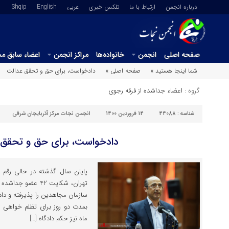
درباره انجمن
ارتباط با ما
تلکس خبری
عربي
English
Shqip
صفحه اصلی
انجمن
خانواده‌ها
مراکز انجمن
اعضاء سابق م
شما اینجا هستید »
صفحه اصلی »
دادخواست، برای حق و تحقق عدالت
گروه :
اعضاء جداشده از فرقه رجوی
شناسه :
44088
14 فروردین 1400
انجمن نجات مرکز آذربایجان شرقی
دادخواست، برای حق و تحقق 
تهران، شکایت 42 ع
سازمان مجاهدین را پذیرفته و داد
بمدت دو روز برای تظلم خواهی
ماه نیز حکم دادگاه […]