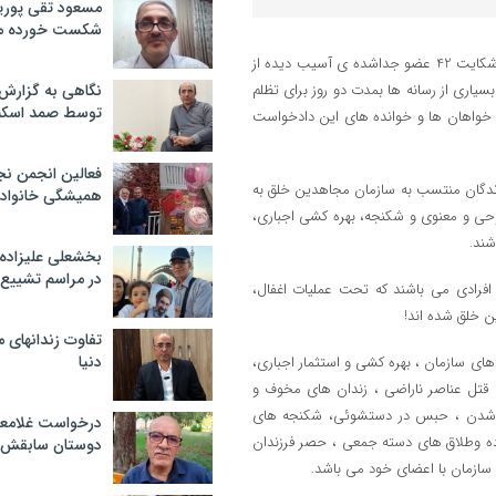
مسعود تقی پوریا
شکست خورده م
پایان سال گذشته در حالی رقم خورد که دادگاه حقوقی 55 بین المللی تهران، شکایت 42 عضو جداشده ی آسیب دیده از
یاری از رسانه ها بمدت دو روز برای تظلم
نگاهی به گزارش
توسط صمد اسکن
 خواهان ها و خوانده های این دادخواست
فعالین انجمن نج
دگان منتسب به سازمان مجاهدین خلق به
همیشگی خانواده
ی و معنوی و شکنجه، بهره کشی اجباری،
شند.
بخشعلی علیزاده 
در مراسم تشییع 
افرادی می باشند که تحت عملیات اغفال،
ن خلق شده اند!
تفاوت زندانهای م
دنیا
ی سازمان ، بهره کشی و استثمار اجباری،
 قتل عناصر ناراضی ، زندان های مخوف و
لی شدن ، حبس در دستشوئی، شکنجه های
درخواست غلامعلی
اده وطلاق های دسته جمعی ، حصر فرزندان
دوستان سابقش 
 سازمان با اعضای خود می باشد.