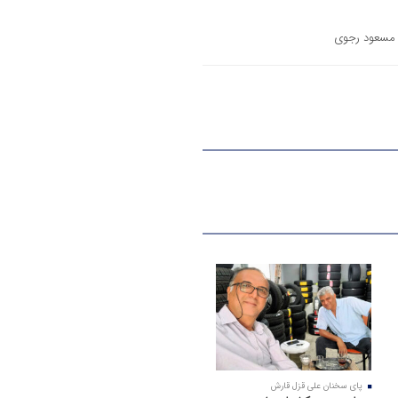
ی مسعود رجوی
پای سخنان علی قزل قارش