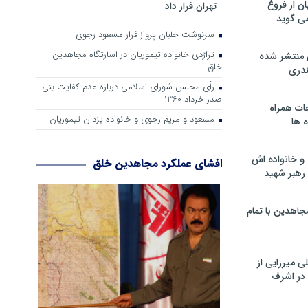
ن از فروغ
تهران فرار داد
ی گوید
سرنوشت خلبان پرواز فرار مسعود رجوی
تراژدی خانواده تیموریان در اسارتگاه مجاهدین
 منتشر شده
خلق
دری
رأی مجلس شورای اسلامی درباره عدم كفایت بنی
صدر خرداد 1360
ات همراه
مسعود و مریم رجوی و خانواده یزدان تیموریان
 ها
و خانواده اش
افشای عملکرد مجاهدین خلق
رهبر شهید
جاهدین با تمام
 میرزایی از
در اشرف