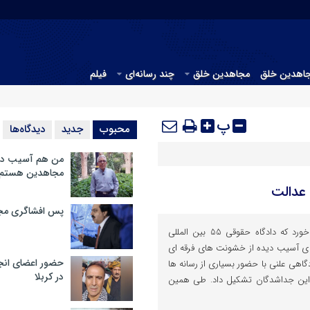
جاهدین خلق
مجاهدین خلق
چند رسانه‌ای
فیلم
پ
محبوب
جدید
دیدگاه‌ها
من هم آسیب دید
مجاهدین هستم
عدالت
پس افشاگری مج
پایان سال گذشته در حالی رقم خورد که دادگاه حقوقی 55 بین المللی
ضو جداشده ی آسیب دیده از خشونت های فرقه ای
حضور اعضای انج
گاهی علنی با حضور بسیاری از رسانه ها
در کربلا
 این جداشدگان تشکیل داد. طی همین