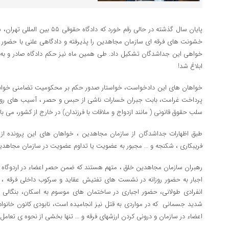
خشونت های فرقه ای سازمان مجاهدین را پذیرفته و دادگاهی علنی با حضور بس
خواهی این جداشدگان تشکیل داد. طی همین ماه نیز حکم دادگاه صادر و به
ابلاغ شد!
خواهان های این دادخواست، خواستار صدور حکم بر محکومیت تضامنی خوان
پرداخت غرامت، بابت جبران خسارات ناشی از حبس و حصر ، آسیب های روح
سلب حقوق قانونی ( مانند ازدواج و ملاقات با فرزندان) در خارج از کشور، می با
طبق اظهارات جداشدگان از سازمان مجاهدین ، خواهان های این پرونده از 
فریبکاری ، شکنجه و … مجبور به عضویت یا تداوم عضویت در سازمان مجاهدی
رهبران سازمان مجاهدین خلق ، متهم هستند که ضمن حصر اعضاء در اردوگاه ها
اجبار به حضور روزانه در نشست های تفتیش عقاید و سرکوب داخلی فرقه ،
انفرادی طولانی، حضور اجباری در ساختمان های موسوم به اسکان، بنگا
شدید جسمانی که در مواردی به قتل نیز انجامیده است، نابودی کانون خانو
اعضاء در سازمان و درونی کردن ارزشهای فرقه و … تنها بخشی از نحوه ی تعامل