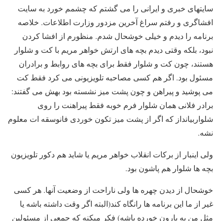
سایتهای خبری و ایرانی را می گشتم که چشمم خورد به سایت
افشاگری و رفتم سراغ آخرین مزدور وزارت اطلاعات. خلاصه
برنامه را دیدم و خیلی خوشحال شدم. منظورم از افشا کردن
نبود، بلکه وقتی دیدم بچه های ارتش خواهر مریم با کت و شلوار
هستند، چون کت و شلوار فقط برای بچه های روابط و برادران
مسئول بود. اگر هم کسی مصاحبه تلویزیونی می کرد فقط کت
می پوشید و پیراهن و چون پشت میز نشسته بود بهش می گفتند:
برادر فلانی همان شلوار فرم خوبه فقط پیراهنت را روی
شلواربیانداز که اگر از پشت میز تکون خوردی فانوسقه ات معلوم
نشه.
ولی اینبار از برکات انقلاب خواهر مریم یا شاید هم دکور تلویزیون
بچه ها شلوار هم پاشون بود.
خوشحال از دیدن چهره ها ولی ناراحت از وضعیت آنها. هر کسی
غیر از ما این برنامه ها رانگاه کند(البته اگر وقت داشته باشه یا
مثل من به بارون خورده باشه) فکر میکنه که جمعی از مسئولین